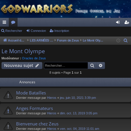
ac
Rechercher
or
Connexion
Inscription
on
ns
co
u
ne
cri
Accueil du forum
LES ARMÉES DIVINES - FORUMS DE CLAN
Forum de Zeus
Le Mont Olympe
R
e
ur
m
xi
pti
Le Mont Olympe
c
ci
s
on
on
Modérateur :
Oracles de Zeus
h
Rechercher
Recherche av
Nouveau sujet
s
e
8 sujets • Page
1
sur
1
r
c
Annonces
h
Mode Batailles
e
Dernier message par
Hieros
«
jeu. juin 10, 2021 3:39 pm
r
Anges Formateurs
Dernier message par
Hieros
«
dim. oct. 13, 2019 3:05 pm
Bienvenue chez Zeus
Dernier message par
Hieros
«
ven. oct. 04, 2019 11:01 am