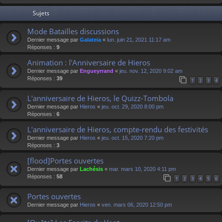
Sujets
Mode Batailles discussions
Dernier message par
Galateia
«
lun. juin 21, 2021 11:17 am
Réponses :
9
Animation : l'Anniversaire de Hieros
Dernier message par
Engueyrrand
«
jeu. nov. 12, 2020 9:02 am
Réponses :
39
1
2
3
4
L'anniversaire de Hieros, le Quizz-Tombola
Dernier message par
Hieros
«
jeu. oct. 29, 2020 8:00 pm
Réponses :
6
L'anniversaire de Hieros, compte-rendu des festivités
Dernier message par
Hieros
«
jeu. oct. 15, 2020 7:20 pm
Réponses :
3
[flood]Portes ouvertes
Dernier message par
Lachésis
«
mar. mars 10, 2020 4:11 pm
Réponses :
58
1
2
3
4
5
6
Portes ouvertes
Dernier message par
Hieros
«
ven. mars 06, 2020 12:50 pm