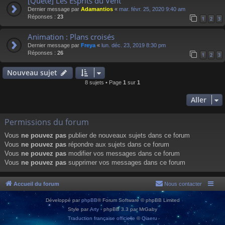
[Quête] Les Esprits du Vent
Dernier message par
Adamantios
«
mar. févr. 25, 2020 9:40 am
Réponses :
23
1
2
3
Animation : Plans croisés
Dernier message par
Freya
«
lun. déc. 23, 2019 8:30 pm
Réponses :
26
1
2
3
Nouveau sujet
8 sujets • Page
1
sur
1
Aller
Permissions du forum
Vous
ne pouvez pas
publier de nouveaux sujets dans ce forum
Vous
ne pouvez pas
répondre aux sujets dans ce forum
Vous
ne pouvez pas
modifier vos messages dans ce forum
Vous
ne pouvez pas
supprimer vos messages dans ce forum
Accueil du forum
Nous contacter
Développé par
phpBB
® Forum Software © phpBB Limited
Style par
Arty
- phpBB 3.3 par MrGaby
Traduction française officielle
©
Qiaeru