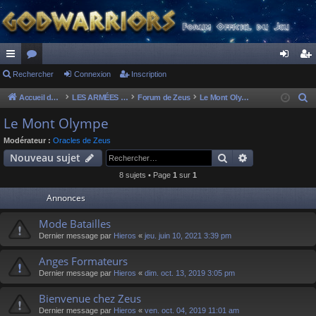
ac
Rechercher
or
Connexion
Inscription
on
ns
co
u
ne
cri
Accueil du forum
LES ARMÉES DIVINES - FORUMS DE CLAN
Forum de Zeus
Le Mont Olympe
R
e
ur
m
xi
pti
Le Mont Olympe
c
ci
s
on
on
Modérateur :
Oracles de Zeus
h
Rechercher
Recherche av
Nouveau sujet
s
e
8 sujets • Page
1
sur
1
r
c
Annonces
h
Mode Batailles
e
Dernier message par
Hieros
«
jeu. juin 10, 2021 3:39 pm
r
Anges Formateurs
Dernier message par
Hieros
«
dim. oct. 13, 2019 3:05 pm
Bienvenue chez Zeus
Dernier message par
Hieros
«
ven. oct. 04, 2019 11:01 am