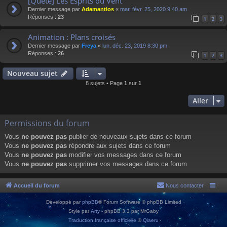
[Quête] Les Esprits du Vent
Dernier message par
Adamantios
«
mar. févr. 25, 2020 9:40 am
Réponses :
23
1
2
3
Animation : Plans croisés
Dernier message par
Freya
«
lun. déc. 23, 2019 8:30 pm
Réponses :
26
1
2
3
Nouveau sujet
8 sujets • Page
1
sur
1
Aller
Permissions du forum
Vous
ne pouvez pas
publier de nouveaux sujets dans ce forum
Vous
ne pouvez pas
répondre aux sujets dans ce forum
Vous
ne pouvez pas
modifier vos messages dans ce forum
Vous
ne pouvez pas
supprimer vos messages dans ce forum
Accueil du forum
Nous contacter
Développé par
phpBB
® Forum Software © phpBB Limited
Style par
Arty
- phpBB 3.3 par MrGaby
Traduction française officielle
©
Qiaeru