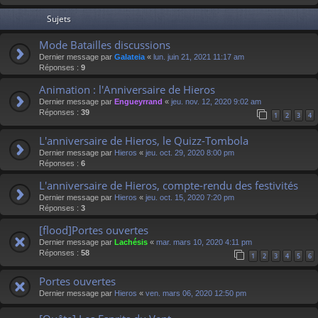
Sujets
Mode Batailles discussions
Dernier message par
Galateia
«
lun. juin 21, 2021 11:17 am
Réponses :
9
Animation : l'Anniversaire de Hieros
Dernier message par
Engueyrrand
«
jeu. nov. 12, 2020 9:02 am
Réponses :
39
1
2
3
4
L'anniversaire de Hieros, le Quizz-Tombola
Dernier message par
Hieros
«
jeu. oct. 29, 2020 8:00 pm
Réponses :
6
L'anniversaire de Hieros, compte-rendu des festivités
Dernier message par
Hieros
«
jeu. oct. 15, 2020 7:20 pm
Réponses :
3
[flood]Portes ouvertes
Dernier message par
Lachésis
«
mar. mars 10, 2020 4:11 pm
Réponses :
58
1
2
3
4
5
6
Portes ouvertes
Dernier message par
Hieros
«
ven. mars 06, 2020 12:50 pm