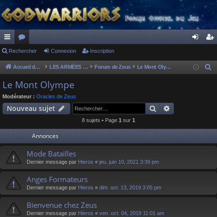
ac
Rechercher
or
Connexion
Inscription
on
ns
co
u
ne
cri
Accueil du forum
LES ARMÉES DIVINES - FORUMS DE CLAN
Forum de Zeus
Le Mont Olympe
R
e
ur
m
xi
pti
Le Mont Olympe
c
ci
s
on
on
Modérateur :
Oracles de Zeus
h
Rechercher
Recherche av
Nouveau sujet
s
e
8 sujets • Page
1
sur
1
r
c
Annonces
h
Mode Batailles
e
Dernier message par
Hieros
«
jeu. juin 10, 2021 3:39 pm
r
Anges Formateurs
Dernier message par
Hieros
«
dim. oct. 13, 2019 3:05 pm
Bienvenue chez Zeus
Dernier message par
Hieros
«
ven. oct. 04, 2019 11:01 am