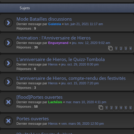
Sujets
Mode Batailles discussions
Dernier message par
Galateia
«
lun. juin 21, 2021 11:17 am
Réponses :
9
Animation : l'Anniversaire de Hieros
Dernier message par
Engueyrrand
«
jeu. nov. 12, 2020 9:02 am
Réponses :
39
1
2
3
4
L'anniversaire de Hieros, le Quizz-Tombola
Dernier message par
Hieros
«
jeu. oct. 29, 2020 8:00 pm
Réponses :
6
L'anniversaire de Hieros, compte-rendu des festivités
Dernier message par
Hieros
«
jeu. oct. 15, 2020 7:20 pm
Réponses :
3
[flood]Portes ouvertes
Dernier message par
Lachésis
«
mar. mars 10, 2020 4:11 pm
Réponses :
58
1
2
3
4
5
6
Portes ouvertes
Dernier message par
Hieros
«
ven. mars 06, 2020 12:50 pm