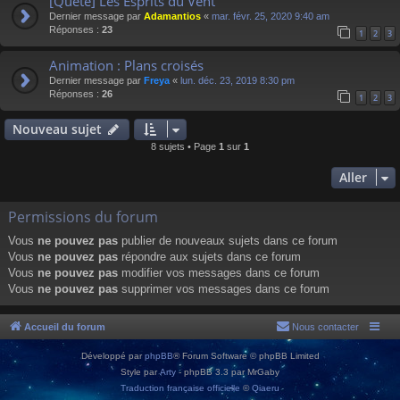
[Quête] Les Esprits du Vent
Dernier message par
Adamantios
«
mar. févr. 25, 2020 9:40 am
Réponses :
23
1
2
3
Animation : Plans croisés
Dernier message par
Freya
«
lun. déc. 23, 2019 8:30 pm
Réponses :
26
1
2
3
Nouveau sujet
8 sujets • Page
1
sur
1
Aller
Permissions du forum
Vous
ne pouvez pas
publier de nouveaux sujets dans ce forum
Vous
ne pouvez pas
répondre aux sujets dans ce forum
Vous
ne pouvez pas
modifier vos messages dans ce forum
Vous
ne pouvez pas
supprimer vos messages dans ce forum
Accueil du forum
Nous contacter
Développé par
phpBB
® Forum Software © phpBB Limited
Style par
Arty
- phpBB 3.3 par MrGaby
Traduction française officielle
©
Qiaeru