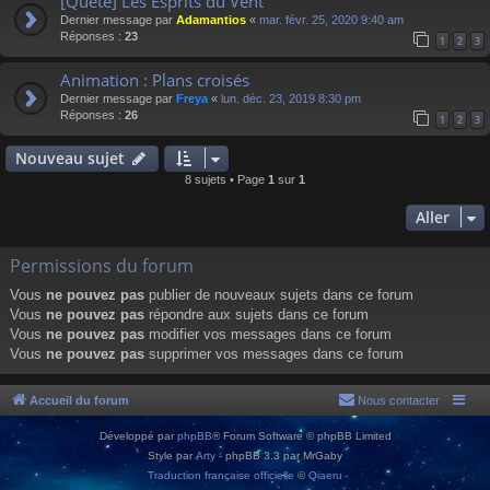
[Quête] Les Esprits du Vent
Dernier message par
Adamantios
«
mar. févr. 25, 2020 9:40 am
Réponses :
23
1
2
3
Animation : Plans croisés
Dernier message par
Freya
«
lun. déc. 23, 2019 8:30 pm
Réponses :
26
1
2
3
Nouveau sujet
8 sujets • Page
1
sur
1
Aller
Permissions du forum
Vous
ne pouvez pas
publier de nouveaux sujets dans ce forum
Vous
ne pouvez pas
répondre aux sujets dans ce forum
Vous
ne pouvez pas
modifier vos messages dans ce forum
Vous
ne pouvez pas
supprimer vos messages dans ce forum
Accueil du forum
Nous contacter
Développé par
phpBB
® Forum Software © phpBB Limited
Style par
Arty
- phpBB 3.3 par MrGaby
Traduction française officielle
©
Qiaeru