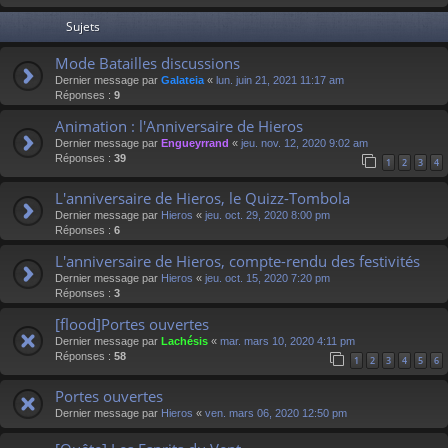
Sujets
Mode Batailles discussions
Dernier message par
Galateia
«
lun. juin 21, 2021 11:17 am
Réponses :
9
Animation : l'Anniversaire de Hieros
Dernier message par
Engueyrrand
«
jeu. nov. 12, 2020 9:02 am
Réponses :
39
1
2
3
4
L'anniversaire de Hieros, le Quizz-Tombola
Dernier message par
Hieros
«
jeu. oct. 29, 2020 8:00 pm
Réponses :
6
L'anniversaire de Hieros, compte-rendu des festivités
Dernier message par
Hieros
«
jeu. oct. 15, 2020 7:20 pm
Réponses :
3
[flood]Portes ouvertes
Dernier message par
Lachésis
«
mar. mars 10, 2020 4:11 pm
Réponses :
58
1
2
3
4
5
6
Portes ouvertes
Dernier message par
Hieros
«
ven. mars 06, 2020 12:50 pm