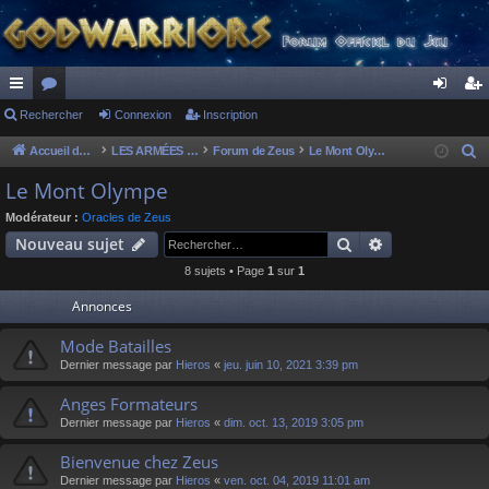
ac
Rechercher
or
Connexion
Inscription
on
ns
co
u
ne
cri
Accueil du forum
LES ARMÉES DIVINES - FORUMS DE CLAN
Forum de Zeus
Le Mont Olympe
R
e
ur
m
xi
pti
Le Mont Olympe
c
ci
s
on
on
Modérateur :
Oracles de Zeus
h
Rechercher
Recherche av
Nouveau sujet
s
e
8 sujets • Page
1
sur
1
r
c
Annonces
h
Mode Batailles
e
Dernier message par
Hieros
«
jeu. juin 10, 2021 3:39 pm
r
Anges Formateurs
Dernier message par
Hieros
«
dim. oct. 13, 2019 3:05 pm
Bienvenue chez Zeus
Dernier message par
Hieros
«
ven. oct. 04, 2019 11:01 am