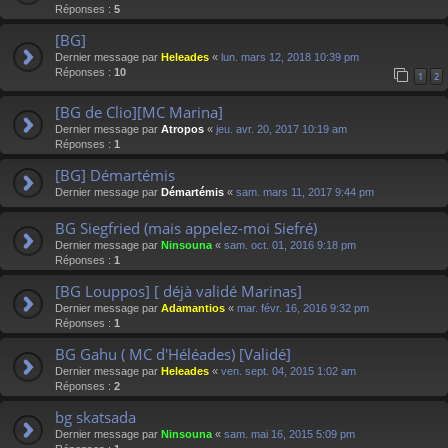
Réponses :
5
[BG]
Dernier message par
Heleades
«
lun. mars 12, 2018 10:39 pm
Réponses :
10
1
2
[BG de Clio][MC Marina]
Dernier message par
Atropos
«
jeu. avr. 20, 2017 10:19 am
Réponses :
1
[BG] Démartémis
Dernier message par
Démartémis
«
sam. mars 11, 2017 9:44 pm
BG Siegfried (mais appelez-moi Siefré)
Dernier message par
Ninsouna
«
sam. oct. 01, 2016 9:18 pm
Réponses :
1
[BG Louppos] [ déjà validé Marinas]
Dernier message par
Adamantios
«
mar. févr. 16, 2016 9:32 pm
Réponses :
1
BG Gahu ( MC d'Héléades) [Validé]
Dernier message par
Heleades
«
ven. sept. 04, 2015 1:02 am
Réponses :
2
bg skatsada
Dernier message par
Ninsouna
«
sam. mai 16, 2015 5:09 pm