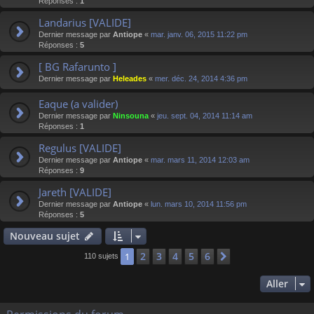
Réponses :
1
Landarius [VALIDE]
Dernier message par
Antiope
«
mar. janv. 06, 2015 11:22 pm
Réponses :
5
[ BG Rafarunto ]
Dernier message par
Heleades
«
mer. déc. 24, 2014 4:36 pm
Eaque (a valider)
Dernier message par
Ninsouna
«
jeu. sept. 04, 2014 11:14 am
Réponses :
1
Regulus [VALIDE]
Dernier message par
Antiope
«
mar. mars 11, 2014 12:03 am
Réponses :
9
Jareth [VALIDE]
Dernier message par
Antiope
«
lun. mars 10, 2014 11:56 pm
Réponses :
5
Nouveau sujet
2
3
4
5
6
1
Suivant
110 sujets
Aller