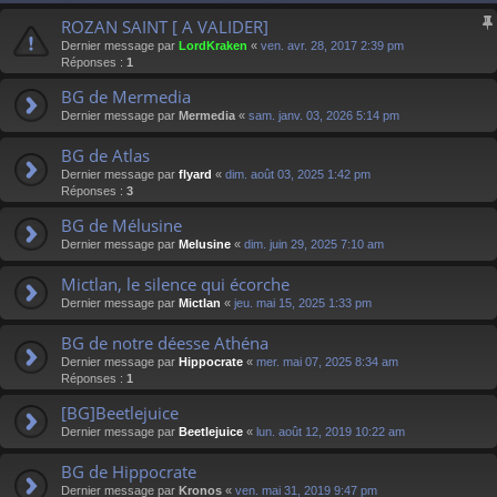
ROZAN SAINT [ A VALIDER]
Dernier message par
LordKraken
«
ven. avr. 28, 2017 2:39 pm
Réponses :
1
BG de Mermedia
Dernier message par
Mermedia
«
sam. janv. 03, 2026 5:14 pm
BG de Atlas
Dernier message par
flyard
«
dim. août 03, 2025 1:42 pm
Réponses :
3
BG de Mélusine
Dernier message par
Melusine
«
dim. juin 29, 2025 7:10 am
Mictlan, le silence qui écorche
Dernier message par
Mictlan
«
jeu. mai 15, 2025 1:33 pm
BG de notre déesse Athéna
Dernier message par
Hippocrate
«
mer. mai 07, 2025 8:34 am
Réponses :
1
[BG]Beetlejuice
Dernier message par
Beetlejuice
«
lun. août 12, 2019 10:22 am
BG de Hippocrate
Dernier message par
Kronos
«
ven. mai 31, 2019 9:47 pm