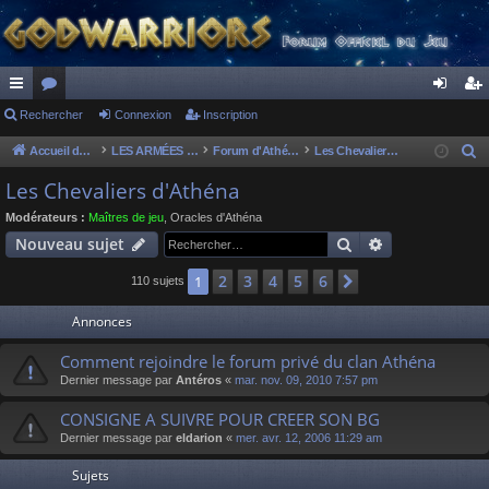
ac
Rechercher
or
Connexion
Inscription
on
ns
co
u
ne
cri
Accueil du forum
LES ARMÉES DIVINES - FORUMS DE CLAN
Forum d'Athéna
Les Chevaliers d'Athéna
R
e
ur
m
xi
pti
Les Chevaliers d'Athéna
c
ci
s
on
on
Modérateurs :
Maîtres de jeu
,
Oracles d'Athéna
h
Rechercher
Recherche av
Nouveau sujet
s
e
r
2
3
4
5
6
1
Suivant
110 sujets
c
Annonces
h
e
Comment rejoindre le forum privé du clan Athéna
r
Dernier message par
Antéros
«
mar. nov. 09, 2010 7:57 pm
CONSIGNE A SUIVRE POUR CREER SON BG
Dernier message par
eldarion
«
mer. avr. 12, 2006 11:29 am
Sujets