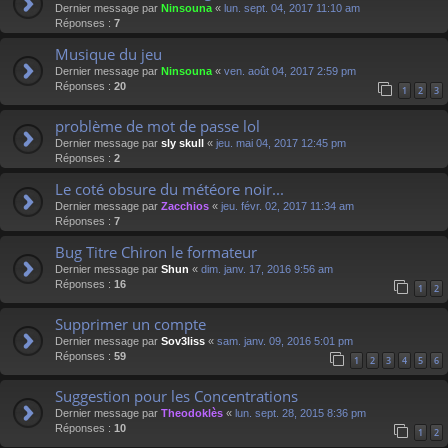
Dernier message par
Ninsouna
«
lun. sept. 04, 2017 11:10 am
Réponses :
7
Musique du jeu
Dernier message par
Ninsouna
«
ven. août 04, 2017 2:59 pm
Réponses :
20
1
2
3
problème de mot de passe lol
Dernier message par
sly skull
«
jeu. mai 04, 2017 12:45 pm
Réponses :
2
Le coté obsure du météore noir...
Dernier message par
Zacchios
«
jeu. févr. 02, 2017 11:34 am
Réponses :
7
Bug Titre Chiron le formateur
Dernier message par
Shun
«
dim. janv. 17, 2016 9:56 am
Réponses :
16
1
2
Supprimer un compte
Dernier message par
Sov3liss
«
sam. janv. 09, 2016 5:01 pm
Réponses :
59
1
2
3
4
5
6
Suggestion pour les Concentrations
Dernier message par
Theodoklès
«
lun. sept. 28, 2015 8:36 pm
Réponses :
10
1
2