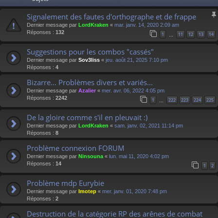
Signalement des fautes d'orthographe et de frappe
Dernier message par
LordKraken
«
mar. janv. 14, 2020 2:09 am
Réponses :
132
1
11
12
13
14
…
Suggestions pour les combos "cassés"
Dernier message par
Sov3liss
«
jeu. août 21, 2025 7:10 pm
Réponses :
4
Bizarre... Problèmes divers et variés...
Dernier message par
Azalier
«
mer. avr. 06, 2022 4:05 pm
Réponses :
2242
1
222
223
224
225
…
De la gloire comme s'il en pleuvait :)
Dernier message par
LordKraken
«
sam. janv. 02, 2021 11:14 pm
Réponses :
8
Problème connexion FORUM
Dernier message par
Ninsouna
«
lun. mai 11, 2020 4:02 pm
Réponses :
14
1
2
Problème mdp Eurybie
Dernier message par
Imotep
«
mer. janv. 01, 2020 7:48 pm
Réponses :
2
Destruction de la catégorie RP des arênes de combat