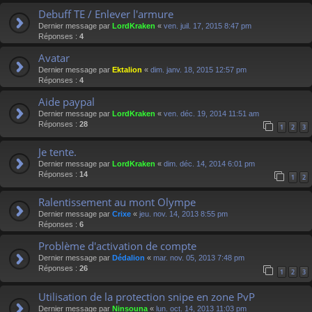
Debuff TE / Enlever l'armure
Dernier message par
LordKraken
«
ven. juil. 17, 2015 8:47 pm
Réponses :
4
Avatar
Dernier message par
Ektalion
«
dim. janv. 18, 2015 12:57 pm
Réponses :
4
Aide paypal
Dernier message par
LordKraken
«
ven. déc. 19, 2014 11:51 am
Réponses :
28
1
2
3
Je tente.
Dernier message par
LordKraken
«
dim. déc. 14, 2014 6:01 pm
Réponses :
14
1
2
Ralentissement au mont Olympe
Dernier message par
Crixe
«
jeu. nov. 14, 2013 8:55 pm
Réponses :
6
Problème d'activation de compte
Dernier message par
Dédalion
«
mar. nov. 05, 2013 7:48 pm
Réponses :
26
1
2
3
Utilisation de la protection snipe en zone PvP
Dernier message par
Ninsouna
«
lun. oct. 14, 2013 11:03 pm