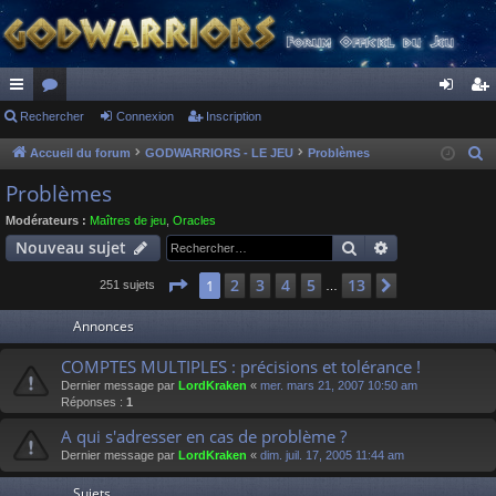
ac
Rechercher
or
Connexion
Inscription
on
ns
co
u
ne
cri
Accueil du forum
GODWARRIORS - LE JEU
Problèmes
R
e
ur
m
xi
pti
Problèmes
c
ci
s
on
on
Modérateurs :
Maîtres de jeu
,
Oracles
h
Rechercher
Recherche av
Nouveau sujet
s
e
r
Page
1
sur
13
2
3
4
5
13
1
Suivant
251 sujets
…
c
Annonces
h
e
COMPTES MULTIPLES : précisions et tolérance !
r
Dernier message par
LordKraken
«
mer. mars 21, 2007 10:50 am
Réponses :
1
A qui s'adresser en cas de problème ?
Dernier message par
LordKraken
«
dim. juil. 17, 2005 11:44 am
Sujets