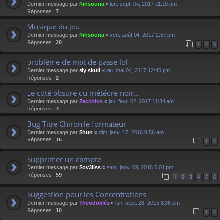
Dernier message par
Ninsouna
«
lun. sept. 04, 2017 11:10 am
Réponses :
7
Musique du jeu
Dernier message par
Ninsouna
«
ven. août 04, 2017 2:59 pm
Réponses :
20
1
2
3
problème de mot de passe lol
Dernier message par
sly skull
«
jeu. mai 04, 2017 12:45 pm
Réponses :
2
Le coté obsure du météore noir...
Dernier message par
Zacchios
«
jeu. févr. 02, 2017 11:34 am
Réponses :
7
Bug Titre Chiron le formateur
Dernier message par
Shun
«
dim. janv. 17, 2016 9:56 am
Réponses :
16
1
2
Supprimer un compte
Dernier message par
Sov3liss
«
sam. janv. 09, 2016 5:01 pm
Réponses :
59
1
2
3
4
5
6
Suggestion pour les Concentrations
Dernier message par
Theodoklès
«
lun. sept. 28, 2015 8:36 pm
Réponses :
10
1
2