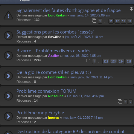
Signalement des fautes d'orthographe et de frappe
Dernier message par
LordKraken
«
mar. janv. 14, 2020 2:09 am
Réponses :
132
1
11
12
13
14
…
Suggestions pour les combos "cassés"
Dernier message par
Sov3liss
«
jeu. août 21, 2025 7:10 pm
Réponses :
4
Bizarre... Problèmes divers et variés...
Dernier message par
Azalier
«
mer. avr. 06, 2022 4:05 pm
Réponses :
2242
1
222
223
224
225
…
De la gloire comme s'il en pleuvait :)
Dernier message par
LordKraken
«
sam. janv. 02, 2021 11:14 pm
Réponses :
8
Problème connexion FORUM
Dernier message par
Ninsouna
«
lun. mai 11, 2020 4:02 pm
Réponses :
14
1
2
Problème mdp Eurybie
Dernier message par
Imotep
«
mer. janv. 01, 2020 7:48 pm
Réponses :
2
Destruction de la catégorie RP des arênes de combat