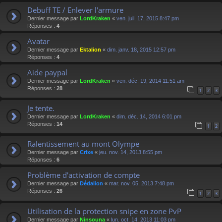
Debuff TE / Enlever l'armure
Dernier message par
LordKraken
«
ven. juil. 17, 2015 8:47 pm
Réponses :
4
Avatar
Dernier message par
Ektalion
«
dim. janv. 18, 2015 12:57 pm
Réponses :
4
Aide paypal
Dernier message par
LordKraken
«
ven. déc. 19, 2014 11:51 am
Réponses :
28
1
2
3
Je tente.
Dernier message par
LordKraken
«
dim. déc. 14, 2014 6:01 pm
Réponses :
14
1
2
Ralentissement au mont Olympe
Dernier message par
Crixe
«
jeu. nov. 14, 2013 8:55 pm
Réponses :
6
Problème d'activation de compte
Dernier message par
Dédalion
«
mar. nov. 05, 2013 7:48 pm
Réponses :
26
1
2
3
Utilisation de la protection snipe en zone PvP
Dernier message par
Ninsouna
«
lun. oct. 14, 2013 11:03 pm