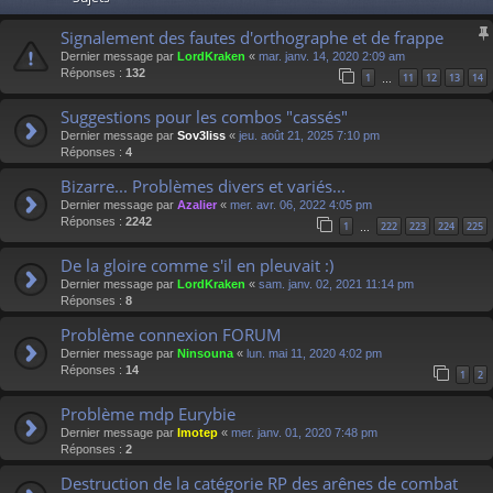
Signalement des fautes d'orthographe et de frappe
Dernier message par
LordKraken
«
mar. janv. 14, 2020 2:09 am
Réponses :
132
1
11
12
13
14
…
Suggestions pour les combos "cassés"
Dernier message par
Sov3liss
«
jeu. août 21, 2025 7:10 pm
Réponses :
4
Bizarre... Problèmes divers et variés...
Dernier message par
Azalier
«
mer. avr. 06, 2022 4:05 pm
Réponses :
2242
1
222
223
224
225
…
De la gloire comme s'il en pleuvait :)
Dernier message par
LordKraken
«
sam. janv. 02, 2021 11:14 pm
Réponses :
8
Problème connexion FORUM
Dernier message par
Ninsouna
«
lun. mai 11, 2020 4:02 pm
Réponses :
14
1
2
Problème mdp Eurybie
Dernier message par
Imotep
«
mer. janv. 01, 2020 7:48 pm
Réponses :
2
Destruction de la catégorie RP des arênes de combat