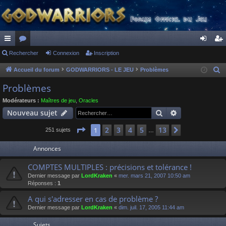
ac
Rechercher
or
Connexion
Inscription
on
ns
co
u
ne
cri
Accueil du forum
GODWARRIORS - LE JEU
Problèmes
R
e
ur
m
xi
pti
Problèmes
c
ci
s
on
on
Modérateurs :
Maîtres de jeu
,
Oracles
h
Rechercher
Recherche av
Nouveau sujet
s
e
r
Page
1
sur
13
2
3
4
5
13
1
Suivant
251 sujets
…
c
Annonces
h
e
COMPTES MULTIPLES : précisions et tolérance !
r
Dernier message par
LordKraken
«
mer. mars 21, 2007 10:50 am
Réponses :
1
A qui s'adresser en cas de problème ?
Dernier message par
LordKraken
«
dim. juil. 17, 2005 11:44 am
Sujets