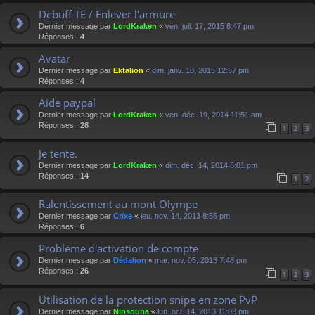
Debuff TE / Enlever l'armure
Dernier message par
LordKraken
«
ven. juil. 17, 2015 8:47 pm
Réponses :
4
Avatar
Dernier message par
Ektalion
«
dim. janv. 18, 2015 12:57 pm
Réponses :
4
Aide paypal
Dernier message par
LordKraken
«
ven. déc. 19, 2014 11:51 am
Réponses :
28
1
2
3
Je tente.
Dernier message par
LordKraken
«
dim. déc. 14, 2014 6:01 pm
Réponses :
14
1
2
Ralentissement au mont Olympe
Dernier message par
Crixe
«
jeu. nov. 14, 2013 8:55 pm
Réponses :
6
Problème d'activation de compte
Dernier message par
Dédalion
«
mar. nov. 05, 2013 7:48 pm
Réponses :
26
1
2
3
Utilisation de la protection snipe en zone PvP
Dernier message par
Ninsouna
«
lun. oct. 14, 2013 11:03 pm