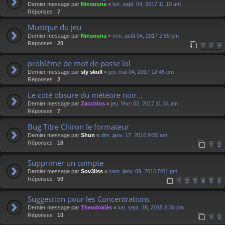
Dernier message par
Ninsouna
«
lun. sept. 04, 2017 11:10 am
Réponses :
7
Musique du jeu
Dernier message par
Ninsouna
«
ven. août 04, 2017 2:59 pm
Réponses :
20
1
2
3
problème de mot de passe lol
Dernier message par
sly skull
«
jeu. mai 04, 2017 12:45 pm
Réponses :
2
Le coté obsure du météore noir...
Dernier message par
Zacchios
«
jeu. févr. 02, 2017 11:34 am
Réponses :
7
Bug Titre Chiron le formateur
Dernier message par
Shun
«
dim. janv. 17, 2016 9:56 am
Réponses :
16
1
2
Supprimer un compte
Dernier message par
Sov3liss
«
sam. janv. 09, 2016 5:01 pm
Réponses :
59
1
2
3
4
5
6
Suggestion pour les Concentrations
Dernier message par
Theodoklès
«
lun. sept. 28, 2015 8:36 pm
Réponses :
10
1
2