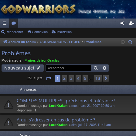
ac
Rechercher
or
Connexion
Inscription
on
ns
co
u
ne
cri
Accueil du forum
GODWARRIORS - LE JEU
Problèmes
R
e
ur
m
xi
pti
Problèmes
c
ci
s
on
on
Modérateurs :
Maîtres de jeu
,
Oracles
h
Rechercher
Recherche av
Nouveau sujet
s
e
r
Page
1
sur
13
2
3
4
5
13
1
Suivant
251 sujets
…
c
Annonces
h
e
COMPTES MULTIPLES : précisions et tolérance !
r
Dernier message par
LordKraken
«
mer. mars 21, 2007 10:50 am
Réponses :
1
A qui s'adresser en cas de problème ?
Dernier message par
LordKraken
«
dim. juil. 17, 2005 11:44 am
Sujets