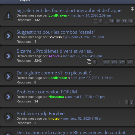
Signalement des fautes d'orthographe et de frappe
Dernier message par
LordKraken
«
mar. janv. 14, 2020 2:09 am
Réponses :
132
1
11
12
13
14
…
Suggestions pour les combos "cassés"
Dernier message par
Sov3liss
«
jeu. août 21, 2025 7:10 pm
Réponses :
4
Bizarre... Problèmes divers et variés...
Dernier message par
Azalier
«
mer. avr. 06, 2022 4:05 pm
Réponses :
2242
1
222
223
224
225
…
De la gloire comme s'il en pleuvait :)
Dernier message par
LordKraken
«
sam. janv. 02, 2021 11:14 pm
Réponses :
8
Problème connexion FORUM
Dernier message par
Ninsouna
«
lun. mai 11, 2020 4:02 pm
Réponses :
14
1
2
Problème mdp Eurybie
Dernier message par
Imotep
«
mer. janv. 01, 2020 7:48 pm
Réponses :
2
Destruction de la catégorie RP des arênes de combat