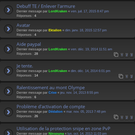
Debuff TE / Enlever l'armure
Dernier message par
LordKraken
«
ven. juil. 17, 2015 8:47 pm
Réponses :
4
Avatar
Dernier message par
Ektalion
«
dim. janv. 18, 2015 12:57 pm
Réponses :
4
Aide paypal
Dernier message par
LordKraken
«
ven. déc. 19, 2014 11:51 am
Réponses :
28
1
2
3
Je tente.
Dernier message par
LordKraken
«
dim. déc. 14, 2014 6:01 pm
Réponses :
14
1
2
Ralentissement au mont Olympe
Dernier message par
Crixe
«
jeu. nov. 14, 2013 8:55 pm
Réponses :
6
Problème d'activation de compte
Dernier message par
Dédalion
«
mar. nov. 05, 2013 7:48 pm
Réponses :
26
1
2
3
Utilisation de la protection snipe en zone PvP
Dernier message par
Ninsouna
«
lun. oct. 14, 2013 11:03 pm