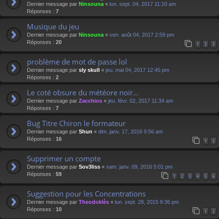
Dernier message par
Ninsouna
«
lun. sept. 04, 2017 11:10 am
Réponses :
7
Musique du jeu
Dernier message par
Ninsouna
«
ven. août 04, 2017 2:59 pm
Réponses :
20
1
2
3
problème de mot de passe lol
Dernier message par
sly skull
«
jeu. mai 04, 2017 12:45 pm
Réponses :
2
Le coté obsure du météore noir...
Dernier message par
Zacchios
«
jeu. févr. 02, 2017 11:34 am
Réponses :
7
Bug Titre Chiron le formateur
Dernier message par
Shun
«
dim. janv. 17, 2016 9:56 am
Réponses :
16
1
2
Supprimer un compte
Dernier message par
Sov3liss
«
sam. janv. 09, 2016 5:01 pm
Réponses :
59
1
2
3
4
5
6
Suggestion pour les Concentrations
Dernier message par
Theodoklès
«
lun. sept. 28, 2015 8:36 pm
Réponses :
10
1
2