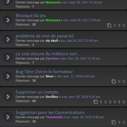
Dernier message par
Ninsouna
«
lun. sept. 04, 2017 11:10 am
Réponses :
7
Musique du jeu
Dernier message par
Ninsouna
«
ven. août 04, 2017 2:59 pm
Réponses :
20
1
2
3
problème de mot de passe lol
Dernier message par
sly skull
«
jeu. mai 04, 2017 12:45 pm
Réponses :
2
Le coté obsure du météore noir...
Dernier message par
Zacchios
«
jeu. févr. 02, 2017 11:34 am
Réponses :
7
Bug Titre Chiron le formateur
Dernier message par
Shun
«
dim. janv. 17, 2016 9:56 am
Réponses :
16
1
2
Supprimer un compte
Dernier message par
Sov3liss
«
sam. janv. 09, 2016 5:01 pm
Réponses :
59
1
2
3
4
5
6
Suggestion pour les Concentrations
Dernier message par
Theodoklès
«
lun. sept. 28, 2015 8:36 pm
Réponses :
10
1
2