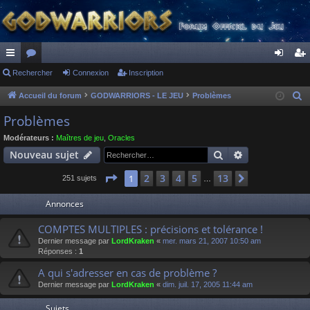
ac
Rechercher
or
Connexion
Inscription
on
ns
co
u
ne
cri
Accueil du forum
GODWARRIORS - LE JEU
Problèmes
R
e
ur
m
xi
pti
Problèmes
c
ci
s
on
on
Modérateurs :
Maîtres de jeu
,
Oracles
h
Rechercher
Recherche av
Nouveau sujet
s
e
r
Page
1
sur
13
2
3
4
5
13
1
Suivant
251 sujets
…
c
Annonces
h
e
COMPTES MULTIPLES : précisions et tolérance !
r
Dernier message par
LordKraken
«
mer. mars 21, 2007 10:50 am
Réponses :
1
A qui s'adresser en cas de problème ?
Dernier message par
LordKraken
«
dim. juil. 17, 2005 11:44 am
Sujets