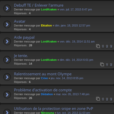
Debuff TE / Enlever l'armure
Dernier message par
LordKraken
«
ven. juil. 17, 2015 8:47 pm
Réponses :
4
Avatar
Dernier message par
Ektalion
«
dim. janv. 18, 2015 12:57 pm
Réponses :
4
Aide paypal
Dernier message par
LordKraken
«
ven. déc. 19, 2014 11:51 am
Réponses :
28
1
2
3
Je tente.
Dernier message par
LordKraken
«
dim. déc. 14, 2014 6:01 pm
Réponses :
14
1
2
Ralentissement au mont Olympe
Dernier message par
Crixe
«
jeu. nov. 14, 2013 8:55 pm
Réponses :
6
Problème d'activation de compte
Dernier message par
Dédalion
«
mar. nov. 05, 2013 7:48 pm
Réponses :
26
1
2
3
Utilisation de la protection snipe en zone PvP
Dernier message par
Ninsouna
«
lun. oct. 14, 2013 11:03 pm