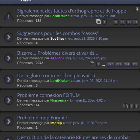
Signalement des fautes d'orthographe et de frappe
Dernier message par
LordKraken
«
mar. janv. 14, 2020 2:09 am
Réponses :
132
1
11
12
13
14
…
Suggestions pour les combos "cassés"
Dernier message par
Sov3liss
«
jeu. août 21, 2025 7:10 pm
Réponses :
4
Bizarre... Problèmes divers et variés...
Dernier message par
Azalier
«
mer. avr. 06, 2022 4:05 pm
Réponses :
2242
1
222
223
224
225
…
De la gloire comme s'il en pleuvait :)
Dernier message par
LordKraken
«
sam. janv. 02, 2021 11:14 pm
Réponses :
8
Problème connexion FORUM
Dernier message par
Ninsouna
«
lun. mai 11, 2020 4:02 pm
Réponses :
14
1
2
Problème mdp Eurybie
Dernier message par
Imotep
«
mer. janv. 01, 2020 7:48 pm
Réponses :
2
Destruction de la catégorie RP des arênes de combat