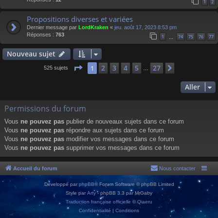
1
2
Propositions diverses et variées
Dernier message par
LordKraken
«
jeu. août 17, 2023 8:53 pm
Réponses :
763
1
74
75
76
77
…
Nouveau sujet
Page
1
sur
27
2
3
4
5
27
1
Suivant
525 sujets
…
Aller
Permissions du forum
Vous
ne pouvez pas
publier de nouveaux sujets dans ce forum
Vous
ne pouvez pas
répondre aux sujets dans ce forum
Vous
ne pouvez pas
modifier vos messages dans ce forum
Vous
ne pouvez pas
supprimer vos messages dans ce forum
Accueil du forum
Nous contacter
Développé par
phpBB
® Forum Software © phpBB Limited
Style par
Arty
- phpBB 3.3 par MrGaby
Traduction française officielle
©
Qiaeru
Confidentialité
|
Conditions