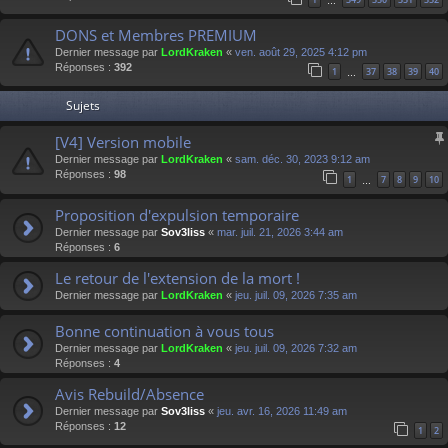
…
DONS et Membres PREMIUM
Dernier message par
LordKraken
«
ven. août 29, 2025 4:12 pm
Réponses :
392
1
37
38
39
40
…
Sujets
[V4] Version mobile
Dernier message par
LordKraken
«
sam. déc. 30, 2023 9:12 am
Réponses :
98
1
7
8
9
10
…
Proposition d'expulsion temporaire
Dernier message par
Sov3liss
«
mar. juil. 21, 2026 3:44 am
Réponses :
6
Le retour de l'extension de la mort !
Dernier message par
LordKraken
«
jeu. juil. 09, 2026 7:35 am
Bonne continuation à vous tous
Dernier message par
LordKraken
«
jeu. juil. 09, 2026 7:32 am
Réponses :
4
Avis Rebuild/Absence
Dernier message par
Sov3liss
«
jeu. avr. 16, 2026 11:49 am
Réponses :
12
1
2