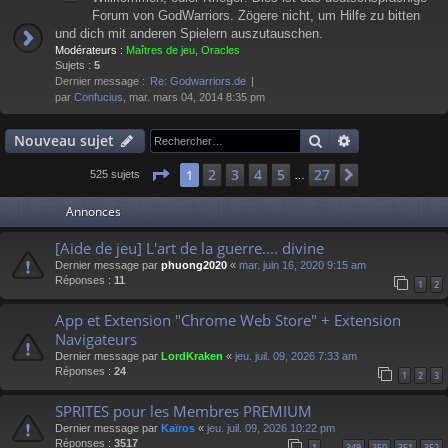
Forum von GodWarriors. Zögere nicht, um Hilfe zu bitten
und dich mit anderen Spielern auszutauschen.
Modérateurs :
Maîtres de jeu
,
Oracles
Sujets :
5
Dernier message :
Re: Godwarriors.de
par
Confucius
, mar. mars 04, 2014 8:35 pm
Rechercher
Recherche av
Nouveau sujet
Page
1
sur
27
2
3
4
5
27
1
Suivant
525 sujets
…
Annonces
[Aide de jeu] L'art de la guerre.... divine
Dernier message par
phuong2020
«
mar. juin 16, 2020 9:15 am
Réponses :
11
1
2
App et Extension "Chrome Web Store" + Extension
Navigateurs
Dernier message par
LordKraken
«
jeu. juil. 09, 2026 7:33 am
Réponses :
24
1
2
3
SPRITES pour les Membres PREMIUM
Dernier message par
Kaïros
«
jeu. juil. 09, 2026 10:22 pm
Réponses :
3517
1
349
350
351
352