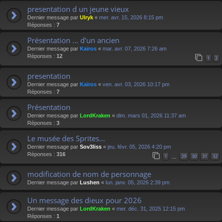
presentation d un jeune vieux
Dernier message par
Ulryk
«
mer. avr. 15, 2026 8:15 pm
Réponses :
7
Présentation ... d'un ancien
Dernier message par
Kaïros
«
mar. avr. 07, 2026 7:26 am
Réponses :
12
1
2
presentation
Dernier message par
Kaïros
«
ven. avr. 03, 2026 10:17 pm
Réponses :
7
Présentation
Dernier message par
LordKraken
«
dim. mars 01, 2026 11:37 am
Réponses :
3
Le musée des Sprites...
Dernier message par
Sov3liss
«
jeu. févr. 05, 2026 4:20 pm
Réponses :
316
1
29
30
31
32
…
modification de nom de personnage
Dernier message par
Lushen
«
lun. janv. 05, 2026 2:39 pm
Un message des dieux pour 2026
Dernier message par
LordKraken
«
mer. déc. 31, 2025 12:15 pm
Réponses :
1