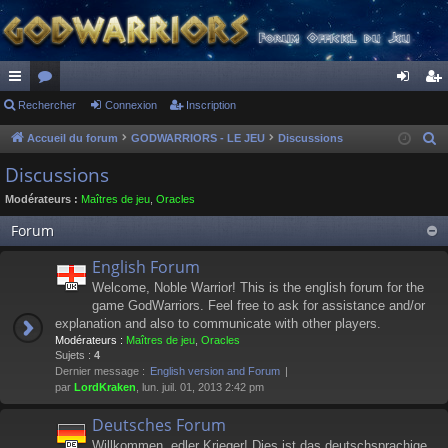
ac
Rechercher
or
Connexion
Inscription
on
ns
co
u
ne
cri
Accueil du forum
GODWARRIORS - LE JEU
Discussions
R
e
ur
m
xi
pti
Discussions
c
ci
s
on
on
Modérateurs :
Maîtres de jeu
,
Oracles
h
s
e
Forum
r
English Forum
c
Welcome, Noble Warrior! This is the english forum for the
h
game GodWarriors. Feel free to ask for assistance and/or
e
explanation and also to communicate with other players.
r
Modérateurs :
Maîtres de jeu
,
Oracles
Sujets :
4
Dernier message :
English version and Forum
par
LordKraken
, lun. juil. 01, 2013 2:42 pm
Deutsches Forum
Willkommen, edler Krieger! Dies ist das deutschsprachige