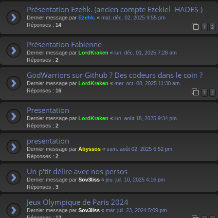
Présentation Ezehk. (ancien compte Ezekiel -HADES-)
Dernier message par
Ezehk.
«
mar. déc. 02, 2025 9:55 pm
Réponses :
14
1
2
Présentation Fabienne
Dernier message par
LordKraken
«
lun. déc. 01, 2025 7:28 am
Réponses :
2
GodWarriors sur Github ? Des codeurs dans le coin ?
Dernier message par
LordKraken
«
mer. oct. 08, 2025 11:30 am
Réponses :
16
1
2
Presentation
Dernier message par
LordKraken
«
lun. août 18, 2025 9:34 pm
Réponses :
2
presentation
Dernier message par
Abyssos
«
sam. août 02, 2025 6:52 pm
Réponses :
2
Un p'tit délire avec nos persos
Dernier message par
Sov3liss
«
jeu. juil. 10, 2025 4:16 pm
Réponses :
3
Jeux Olympique de Paris 2024
Dernier message par
Sov3liss
«
mar. juil. 23, 2024 5:09 pm
Réponses :
12