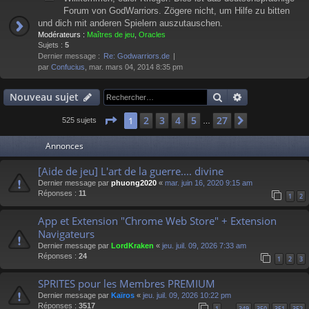
Forum von GodWarriors. Zögere nicht, um Hilfe zu bitten
und dich mit anderen Spielern auszutauschen.
Modérateurs :
Maîtres de jeu
,
Oracles
Sujets :
5
Dernier message :
Re: Godwarriors.de
par
Confucius
, mar. mars 04, 2014 8:35 pm
Rechercher
Recherche av
Nouveau sujet
Page
1
sur
27
2
3
4
5
27
1
Suivant
525 sujets
…
Annonces
[Aide de jeu] L'art de la guerre.... divine
Dernier message par
phuong2020
«
mar. juin 16, 2020 9:15 am
Réponses :
11
1
2
App et Extension "Chrome Web Store" + Extension
Navigateurs
Dernier message par
LordKraken
«
jeu. juil. 09, 2026 7:33 am
Réponses :
24
1
2
3
SPRITES pour les Membres PREMIUM
Dernier message par
Kaïros
«
jeu. juil. 09, 2026 10:22 pm
Réponses :
3517
1
349
350
351
352