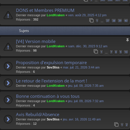
…
DONS et Membres PREMIUM
Dernier message par
LordKraken
«
ven. août 29, 2025 4:12 pm
Réponses :
392
1
37
38
39
40
…
Sujets
[V4] Version mobile
Dernier message par
LordKraken
«
sam. déc. 30, 2023 9:12 am
Réponses :
98
1
7
8
9
10
…
Proposition d'expulsion temporaire
Dernier message par
Sov3liss
«
mar. juil. 21, 2026 3:44 am
Réponses :
6
Le retour de l'extension de la mort !
Dernier message par
LordKraken
«
jeu. juil. 09, 2026 7:35 am
Bonne continuation à vous tous
Dernier message par
LordKraken
«
jeu. juil. 09, 2026 7:32 am
Réponses :
4
Avis Rebuild/Absence
Dernier message par
Sov3liss
«
jeu. avr. 16, 2026 11:49 am
Réponses :
12
1
2