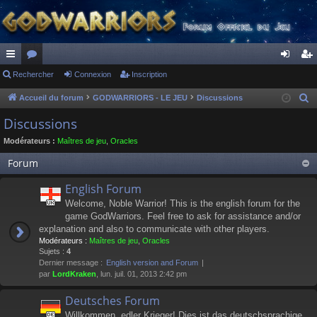
ac
Rechercher
or
Connexion
Inscription
on
ns
co
u
ne
cri
Accueil du forum
GODWARRIORS - LE JEU
Discussions
R
e
ur
m
xi
pti
Discussions
c
ci
s
on
on
Modérateurs :
Maîtres de jeu
,
Oracles
h
s
e
Forum
r
English Forum
c
Welcome, Noble Warrior! This is the english forum for the
h
game GodWarriors. Feel free to ask for assistance and/or
e
explanation and also to communicate with other players.
r
Modérateurs :
Maîtres de jeu
,
Oracles
Sujets :
4
Dernier message :
English version and Forum
par
LordKraken
, lun. juil. 01, 2013 2:42 pm
Deutsches Forum
Willkommen, edler Krieger! Dies ist das deutschsprachige