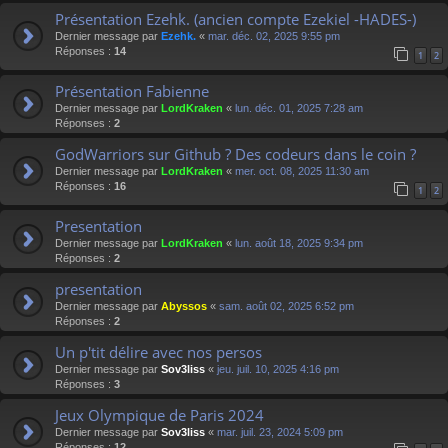
Présentation Ezehk. (ancien compte Ezekiel -HADES-)
Dernier message par
Ezehk.
«
mar. déc. 02, 2025 9:55 pm
Réponses :
14
1
2
Présentation Fabienne
Dernier message par
LordKraken
«
lun. déc. 01, 2025 7:28 am
Réponses :
2
GodWarriors sur Github ? Des codeurs dans le coin ?
Dernier message par
LordKraken
«
mer. oct. 08, 2025 11:30 am
Réponses :
16
1
2
Presentation
Dernier message par
LordKraken
«
lun. août 18, 2025 9:34 pm
Réponses :
2
presentation
Dernier message par
Abyssos
«
sam. août 02, 2025 6:52 pm
Réponses :
2
Un p'tit délire avec nos persos
Dernier message par
Sov3liss
«
jeu. juil. 10, 2025 4:16 pm
Réponses :
3
Jeux Olympique de Paris 2024
Dernier message par
Sov3liss
«
mar. juil. 23, 2024 5:09 pm
Réponses :
12