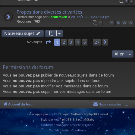
1
2
Propositions diverses et variées
Dernier message par
LordKraken
«
jeu. août 17, 2023 8:53 pm
Réponses :
763
1
74
75
76
77
…
Nouveau sujet
Page
1
sur
27
2
3
4
5
27
1
Suivant
525 sujets
…
Aller
Permissions du forum
Vous
ne pouvez pas
publier de nouveaux sujets dans ce forum
Vous
ne pouvez pas
répondre aux sujets dans ce forum
Vous
ne pouvez pas
modifier vos messages dans ce forum
Vous
ne pouvez pas
supprimer vos messages dans ce forum
Accueil du forum
Nous contacter
Développé par
phpBB
® Forum Software © phpBB Limited
Style par
Arty
- phpBB 3.3 par MrGaby
Traduction française officielle
©
Qiaeru
Confidentialité
|
Conditions