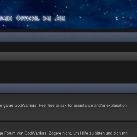
he game GodWarriors. Feel free to ask for assistance and/or explanation
ge Forum von GodWarriors. Zögere nicht, um Hilfe zu bitten und dich mit