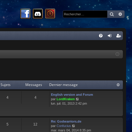
Recherc
Rech
R
FA
on
ns
Q
ne
cri
xi
pti
on
on
Sujets
Messages
Dernier message
English version and Forum
4
4
C
par
LordKraken
o
lun. juil. 01, 2013 2:42 pm
n
s
u
l
Re: Godwarriors.de
5
12
t
C
par
Confucius
e
o
mar. mars 04, 2014 8:35 pm