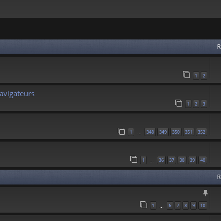
 avancée
R
1
2
avigateurs
1
2
3
1
348
349
350
351
352
…
1
36
37
38
39
40
…
R
1
6
7
8
9
10
…