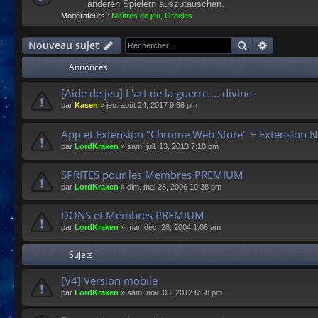
anderen Spielern auszutauschen.
Modérateurs :
Maîtres de jeu
,
Oracles
Rechercher
Recherche
Nouveau sujet
Annonces
[Aide de jeu] L'art de la guerre.... divine
par
Kasen
»
jeu. août 24, 2017 9:36 pm
App et Extension "Chrome Web Store" + Extension N
par
LordKraken
»
sam. juil. 13, 2013 7:10 pm
SPRITES pour les Membres PREMIUM
par
LordKraken
»
dim. mai 28, 2006 10:38 pm
DONS et Membres PREMIUM
par
LordKraken
»
mar. déc. 28, 2004 1:06 am
Sujets
[V4] Version mobile
par
LordKraken
»
sam. nov. 03, 2012 6:58 pm