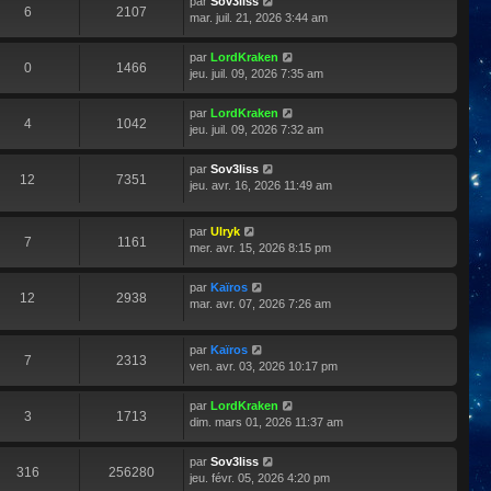
par
Sov3liss
6
2107
mar. juil. 21, 2026 3:44 am
par
LordKraken
0
1466
jeu. juil. 09, 2026 7:35 am
par
LordKraken
4
1042
jeu. juil. 09, 2026 7:32 am
par
Sov3liss
12
7351
jeu. avr. 16, 2026 11:49 am
par
Ulryk
7
1161
mer. avr. 15, 2026 8:15 pm
par
Kaïros
12
2938
mar. avr. 07, 2026 7:26 am
par
Kaïros
7
2313
ven. avr. 03, 2026 10:17 pm
par
LordKraken
3
1713
dim. mars 01, 2026 11:37 am
par
Sov3liss
316
256280
jeu. févr. 05, 2026 4:20 pm