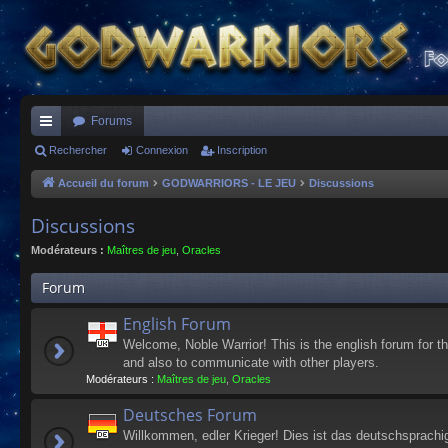
Forums
ac
Rechercher
Connexion
Inscription
co
Accueil du forum
GODWARRIORS - LE JEU
Discussions
ur
Discussions
ci
Modérateurs :
Maîtres de jeu
,
Oracles
s
Forum
English Forum
Welcome, Noble Warrior! This is the english forum for t
and also to communicate with other players.
Modérateurs :
Maîtres de jeu
,
Oracles
Deutsches Forum
Willkommen, edler Krieger! Dies ist das deutschsprachi