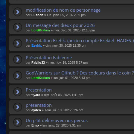
modification de nom de personnage
par
Lushen
»
lun. janv. 05, 2026 2:39 pm
Un message des dieux pour 2026
par
LordKraken
»
mer. déc. 31, 2025 12:13 pm
Présentation Ezehk. (ancien compte Ezekiel -HADES-)
par
Ezehk.
»
dim. nov. 30, 2025 12:35 pm
Présentation Fabienne
par
Fabijo33
»
mer. nov. 19, 2025 5:27 pm
GodWarriors sur Github ? Des codeurs dans le coin ?
par
LordKraken
»
lun. juin 01, 2020 3:13 pm
Presentation
par
flyard
»
dim. août 03, 2025 1:41 pm
presentation
par
ayden
»
sam. juil. 19, 2025 9:26 pm
Un p'tit délire avec nos persos
par
Erno
»
lun. janv. 27, 2025 9:31 am