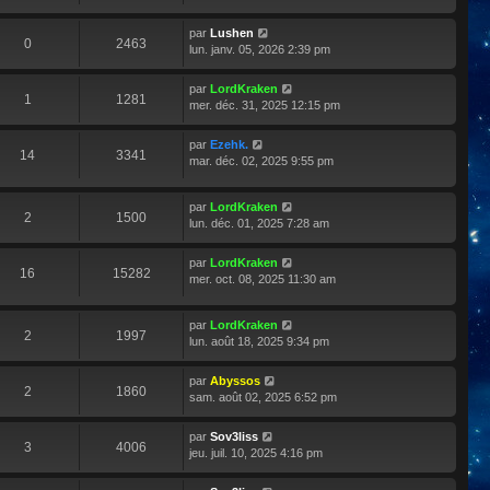
par
Lushen
0
2463
lun. janv. 05, 2026 2:39 pm
par
LordKraken
1
1281
mer. déc. 31, 2025 12:15 pm
par
Ezehk.
14
3341
mar. déc. 02, 2025 9:55 pm
par
LordKraken
2
1500
lun. déc. 01, 2025 7:28 am
par
LordKraken
16
15282
mer. oct. 08, 2025 11:30 am
par
LordKraken
2
1997
lun. août 18, 2025 9:34 pm
par
Abyssos
2
1860
sam. août 02, 2025 6:52 pm
par
Sov3liss
3
4006
jeu. juil. 10, 2025 4:16 pm