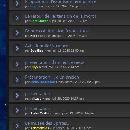
Proposition d'expulsion temporaire
par
Kaïros
»
mar. juil. 14, 2026 7:20 pm
Le retour de l'extension de la mort !
par
LordKraken
»
jeu. juil. 09, 2026 7:35 am
Bonne continuation à vous tous
par
Hippocrate
»
dim. juin 14, 2026 10:03 pm
Avis Rebuild/Absence
par
Sov3liss
»
jeu. juin 11, 2020 12:03 am
presentation d un jeune vieux
par
Ulryk
»
mar. avr. 14, 2026 2:14 pm
Présentation ... d'un ancien
par
Ohko Deukalion
»
dim. mars 22, 2026 10:53 pm
presentation
par
milzard
»
mar. juil. 29, 2025 10:27 pm
Présentation
par
AubinMeilleur
»
mar. janv. 13, 2026 6:04 pm
Le musée des Sprites...
par
Adamantios
»
jeu. févr. 16, 2017 11:56 pm