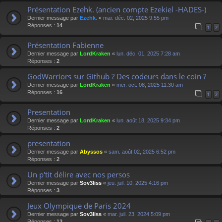
Présentation Ezehk. (ancien compte Ezekiel -HADES-)
Dernier message par
Ezehk.
«
mar. déc. 02, 2025 9:55 pm
Réponses :
14
1
2
Présentation Fabienne
Dernier message par
LordKraken
«
lun. déc. 01, 2025 7:28 am
Réponses :
2
GodWarriors sur Github ? Des codeurs dans le coin ?
Dernier message par
LordKraken
«
mer. oct. 08, 2025 11:30 am
Réponses :
16
1
2
Presentation
Dernier message par
LordKraken
«
lun. août 18, 2025 9:34 pm
Réponses :
2
presentation
Dernier message par
Abyssos
«
sam. août 02, 2025 6:52 pm
Réponses :
2
Un p'tit délire avec nos persos
Dernier message par
Sov3liss
«
jeu. juil. 10, 2025 4:16 pm
Réponses :
3
Jeux Olympique de Paris 2024
Dernier message par
Sov3liss
«
mar. juil. 23, 2024 5:09 pm
Réponses :
12