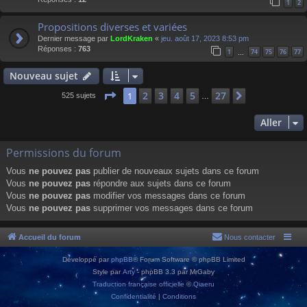
1
2
Propositions diverses et variées
Dernier message par
LordKraken
«
jeu. août 17, 2023 8:53 pm
Réponses :
763
1
74
75
76
77
…
Nouveau sujet
Page
1
sur
27
2
3
4
5
27
1
Suivant
525 sujets
…
Aller
Permissions du forum
Vous
ne pouvez pas
publier de nouveaux sujets dans ce forum
Vous
ne pouvez pas
répondre aux sujets dans ce forum
Vous
ne pouvez pas
modifier vos messages dans ce forum
Vous
ne pouvez pas
supprimer vos messages dans ce forum
Accueil du forum
Nous contacter
Développé par
phpBB
® Forum Software © phpBB Limited
Style par
Arty
- phpBB 3.3 par MrGaby
Traduction française officielle
©
Qiaeru
Confidentialité
|
Conditions