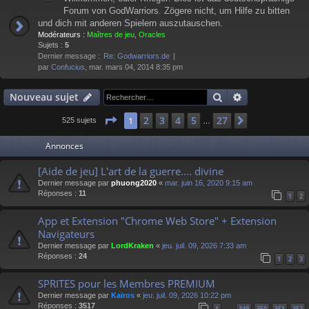
Forum von GodWarriors. Zögere nicht, um Hilfe zu bitten
und dich mit anderen Spielern auszutauschen.
Modérateurs :
Maîtres de jeu
,
Oracles
Sujets :
5
Dernier message :
Re: Godwarriors.de
par
Confucius
, mar. mars 04, 2014 8:35 pm
Rechercher
Recherche av
Nouveau sujet
Page
1
sur
27
2
3
4
5
27
1
Suivant
525 sujets
…
Annonces
[Aide de jeu] L'art de la guerre.... divine
Dernier message par
phuong2020
«
mar. juin 16, 2020 9:15 am
Réponses :
11
1
2
App et Extension "Chrome Web Store" + Extension
Navigateurs
Dernier message par
LordKraken
«
jeu. juil. 09, 2026 7:33 am
Réponses :
24
1
2
3
SPRITES pour les Membres PREMIUM
Dernier message par
Kaïros
«
jeu. juil. 09, 2026 10:22 pm
Réponses :
3517
1
349
350
351
352