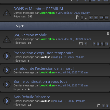
…
DONS et Membres PREMIUM
Dernier message par
LordKraken
«
ven. août 29, 2025 4:12 pm
Réponses :
392
1
37
38
39
40
…
Sujets
[V4] Version mobile
Dernier message par
LordKraken
«
sam. déc. 30, 2023 9:12 am
Réponses :
98
1
7
8
9
10
…
Proposition d'expulsion temporaire
Dernier message par
Sov3liss
«
mar. juil. 21, 2026 3:44 am
Réponses :
6
Le retour de l'extension de la mort !
Dernier message par
LordKraken
«
jeu. juil. 09, 2026 7:35 am
Bonne continuation à vous tous
Dernier message par
LordKraken
«
jeu. juil. 09, 2026 7:32 am
Réponses :
4
Avis Rebuild/Absence
Dernier message par
Sov3liss
«
jeu. avr. 16, 2026 11:49 am
Réponses :
12
1
2