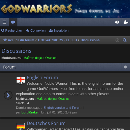
ac
Rechercher
or
Connexion
Inscription
on
ns
co
u
ne
cri
Accueil du forum
GODWARRIORS - LE JEU
Discussions
R
e
ur
m
xi
pti
Discussions
c
ci
s
on
on
Modérateurs :
Maîtres de jeu
,
Oracles
h
s
e
Forum
r
English Forum
c
Welcome, Noble Warrior! This is the english forum for the
h
game GodWarriors. Feel free to ask for assistance and/or
e
explanation and also to communicate with other players.
r
Modérateurs :
Maîtres de jeu
,
Oracles
Sujets :
4
Dernier message :
English version and Forum
par
LordKraken
, lun. juil. 01, 2013 2:42 pm
Deutsches Forum
Willkommen, edler Krieger! Dies ist das deutschsprachige