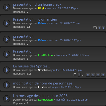
presentation d un jeune vieux
Dernier message par
Ulryk
«
mer. avr. 15, 2026 8:15 pm
Réponses :
7
Présentation ... d'un ancien
Dernier message par
Kaïros
«
mar. avr. 07, 2026 7:26 am
Réponses :
12
1
2
presentation
Dernier message par
Kaïros
«
ven. avr. 03, 2026 10:17 pm
Réponses :
7
Présentation
Dernier message par
LordKraken
«
dim. mars 01, 2026 11:37 am
Réponses :
3
Le musée des Sprites...
Dernier message par
Sov3liss
«
jeu. févr. 05, 2026 4:20 pm
Réponses :
316
1
29
30
31
32
…
modification de nom de personnage
Dernier message par
Lushen
«
lun. janv. 05, 2026 2:39 pm
Un message des dieux pour 2026
Dernier message par
LordKraken
«
mer. déc. 31, 2025 12:15 pm
Réponses :
1