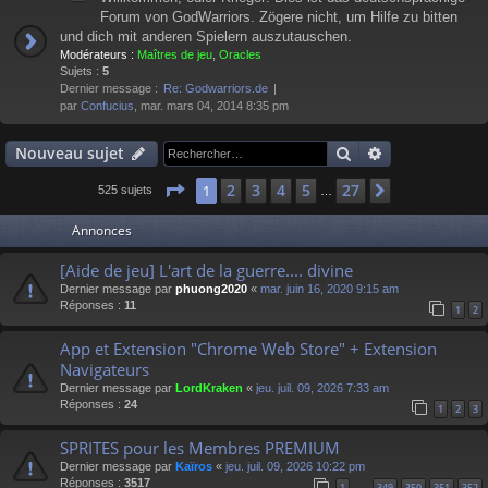
Forum von GodWarriors. Zögere nicht, um Hilfe zu bitten
und dich mit anderen Spielern auszutauschen.
Modérateurs :
Maîtres de jeu
,
Oracles
Sujets :
5
Dernier message :
Re: Godwarriors.de
par
Confucius
, mar. mars 04, 2014 8:35 pm
Rechercher
Recherche av
Nouveau sujet
Page
1
sur
27
2
3
4
5
27
1
Suivant
525 sujets
…
Annonces
[Aide de jeu] L'art de la guerre.... divine
Dernier message par
phuong2020
«
mar. juin 16, 2020 9:15 am
Réponses :
11
1
2
App et Extension "Chrome Web Store" + Extension
Navigateurs
Dernier message par
LordKraken
«
jeu. juil. 09, 2026 7:33 am
Réponses :
24
1
2
3
SPRITES pour les Membres PREMIUM
Dernier message par
Kaïros
«
jeu. juil. 09, 2026 10:22 pm
Réponses :
3517
1
349
350
351
352