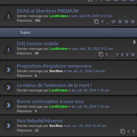
…
DONS et Membres PREMIUM
Dernier message par
LordKraken
«
ven. août 29, 2025 4:12 pm
Réponses :
392
1
37
38
39
40
…
Sujets
[V4] Version mobile
Dernier message par
LordKraken
«
sam. déc. 30, 2023 9:12 am
Réponses :
98
1
7
8
9
10
…
Proposition d'expulsion temporaire
Dernier message par
Sov3liss
«
mar. juil. 21, 2026 3:44 am
Réponses :
6
Le retour de l'extension de la mort !
Dernier message par
LordKraken
«
jeu. juil. 09, 2026 7:35 am
Bonne continuation à vous tous
Dernier message par
LordKraken
«
jeu. juil. 09, 2026 7:32 am
Réponses :
4
Avis Rebuild/Absence
Dernier message par
Sov3liss
«
jeu. avr. 16, 2026 11:49 am
Réponses :
12
1
2