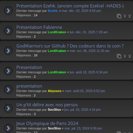
Présentation Ezehk. (ancien compte Ezekiel -HADES-)
Dernier message par
Ezehk.
«
mar. déc. 02, 2025 9:55 pm
Réponses :
14
1
2
Présentation Fabienne
Dernier message par
LordKraken
«
lun. déc. 01, 2025 7:28 am
Réponses :
2
GodWarriors sur Github ? Des codeurs dans le coin ?
Dernier message par
LordKraken
«
mer. oct. 08, 2025 11:30 am
Réponses :
16
1
2
Presentation
Dernier message par
LordKraken
«
lun. août 18, 2025 9:34 pm
Réponses :
2
presentation
Dernier message par
Abyssos
«
sam. août 02, 2025 6:52 pm
Réponses :
2
Un p'tit délire avec nos persos
Dernier message par
Sov3liss
«
jeu. juil. 10, 2025 4:16 pm
Réponses :
3
Jeux Olympique de Paris 2024
Dernier message par
Sov3liss
«
mar. juil. 23, 2024 5:09 pm
Réponses :
12