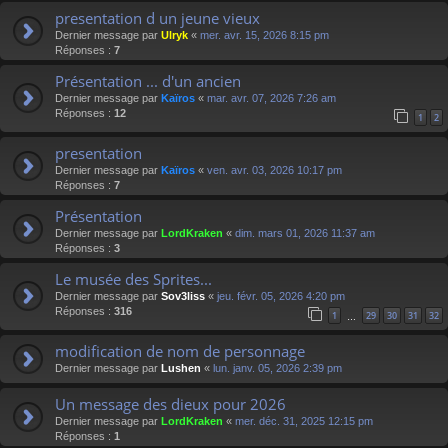
presentation d un jeune vieux
Dernier message par
Ulryk
«
mer. avr. 15, 2026 8:15 pm
Réponses :
7
Présentation ... d'un ancien
Dernier message par
Kaïros
«
mar. avr. 07, 2026 7:26 am
Réponses :
12
1
2
presentation
Dernier message par
Kaïros
«
ven. avr. 03, 2026 10:17 pm
Réponses :
7
Présentation
Dernier message par
LordKraken
«
dim. mars 01, 2026 11:37 am
Réponses :
3
Le musée des Sprites...
Dernier message par
Sov3liss
«
jeu. févr. 05, 2026 4:20 pm
Réponses :
316
1
29
30
31
32
…
modification de nom de personnage
Dernier message par
Lushen
«
lun. janv. 05, 2026 2:39 pm
Un message des dieux pour 2026
Dernier message par
LordKraken
«
mer. déc. 31, 2025 12:15 pm
Réponses :
1