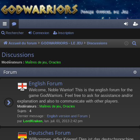
ac
Rechercher
or
Connexion
Inscription
on
ns
co
u
ne
cri
Accueil du forum
GODWARRIORS - LE JEU
Discussions
R
e
ur
m
xi
pti
Discussions
c
ci
s
on
on
Modérateurs :
Maîtres de jeu
,
Oracles
h
s
e
Forum
r
English Forum
c
Welcome, Noble Warrior! This is the english forum for the
h
game GodWarriors. Feel free to ask for assistance and/or
e
explanation and also to communicate with other players.
r
Modérateurs :
Maîtres de jeu
,
Oracles
Sujets :
4
Dernier message :
English version and Forum
par
LordKraken
, lun. juil. 01, 2013 2:42 pm
Deutsches Forum
Willkommen, edler Krieger! Dies ist das deutschsprachige