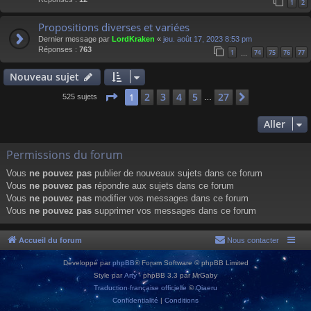
1
2
Propositions diverses et variées
Dernier message par
LordKraken
«
jeu. août 17, 2023 8:53 pm
Réponses :
763
1
74
75
76
77
…
Nouveau sujet
Page
1
sur
27
2
3
4
5
27
1
Suivant
525 sujets
…
Aller
Permissions du forum
Vous
ne pouvez pas
publier de nouveaux sujets dans ce forum
Vous
ne pouvez pas
répondre aux sujets dans ce forum
Vous
ne pouvez pas
modifier vos messages dans ce forum
Vous
ne pouvez pas
supprimer vos messages dans ce forum
Accueil du forum
Nous contacter
Développé par
phpBB
® Forum Software © phpBB Limited
Style par
Arty
- phpBB 3.3 par MrGaby
Traduction française officielle
©
Qiaeru
Confidentialité
|
Conditions