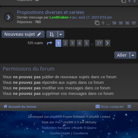
1
2
Propositions diverses et variées
Dernier message par
LordKraken
«
jeu. août 17, 2023 8:53 pm
Réponses :
763
1
74
75
76
77
…
Nouveau sujet
Page
1
sur
27
2
3
4
5
27
1
Suivant
525 sujets
…
Aller
Permissions du forum
Vous
ne pouvez pas
publier de nouveaux sujets dans ce forum
Vous
ne pouvez pas
répondre aux sujets dans ce forum
Vous
ne pouvez pas
modifier vos messages dans ce forum
Vous
ne pouvez pas
supprimer vos messages dans ce forum
Accueil du forum
Nous contacter
Développé par
phpBB
® Forum Software © phpBB Limited
Style par
Arty
- phpBB 3.3 par MrGaby
Traduction française officielle
©
Qiaeru
Confidentialité
|
Conditions