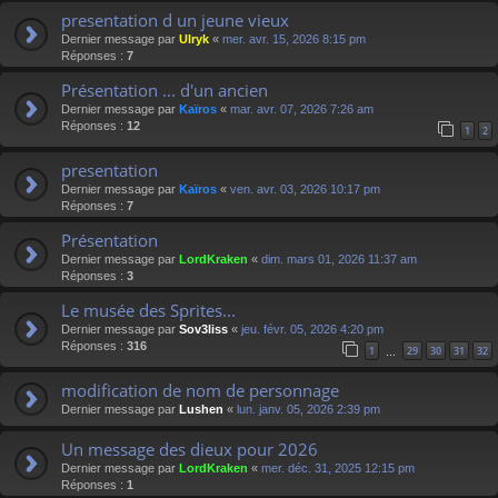
presentation d un jeune vieux
Dernier message par
Ulryk
«
mer. avr. 15, 2026 8:15 pm
Réponses :
7
Présentation ... d'un ancien
Dernier message par
Kaïros
«
mar. avr. 07, 2026 7:26 am
Réponses :
12
1
2
presentation
Dernier message par
Kaïros
«
ven. avr. 03, 2026 10:17 pm
Réponses :
7
Présentation
Dernier message par
LordKraken
«
dim. mars 01, 2026 11:37 am
Réponses :
3
Le musée des Sprites...
Dernier message par
Sov3liss
«
jeu. févr. 05, 2026 4:20 pm
Réponses :
316
1
29
30
31
32
…
modification de nom de personnage
Dernier message par
Lushen
«
lun. janv. 05, 2026 2:39 pm
Un message des dieux pour 2026
Dernier message par
LordKraken
«
mer. déc. 31, 2025 12:15 pm
Réponses :
1