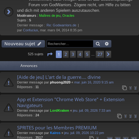
Forum von GodWarriors. Zögere nicht, um Hilfe zu bitten
und dich mit anderen Spielern auszutauschen.
Modérateurs :
Maîtres de jeu
,
Oracles
Sujets :
5
Dernier message :
Re: Godwarriors.de
par
Confucius
, mar. mars 04, 2014 8:35 pm
Rechercher
Recherche av
Nouveau sujet
Page
1
sur
27
2
3
4
5
27
1
Suivant
525 sujets
…
Annonces
[Aide de jeu] L'art de la guerre.... divine
Dernier message par
phuong2020
«
mar. juin 16, 2020 9:15 am
Réponses :
11
1
2
App et Extension "Chrome Web Store" + Extension
Navigateurs
Dernier message par
LordKraken
«
jeu. juil. 09, 2026 7:33 am
Réponses :
24
1
2
3
SPRITES pour les Membres PREMIUM
Dernier message par
Kaïros
«
jeu. juil. 09, 2026 10:22 pm
Réponses :
3517
1
349
350
351
352