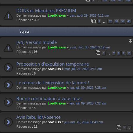
…
DONS et Membres PREMIUM
Dernier message par
LordKraken
«
ven. août 29, 2025 4:12 pm
Réponses :
392
1
37
38
39
40
…
Sujets
[V4] Version mobile
Dernier message par
LordKraken
«
sam. déc. 30, 2023 9:12 am
Réponses :
98
1
7
8
9
10
…
Proposition d'expulsion temporaire
Dernier message par
Sov3liss
«
mar. juil. 21, 2026 3:44 am
Réponses :
6
Le retour de l'extension de la mort !
Dernier message par
LordKraken
«
jeu. juil. 09, 2026 7:35 am
Bonne continuation à vous tous
Dernier message par
LordKraken
«
jeu. juil. 09, 2026 7:32 am
Réponses :
4
Avis Rebuild/Absence
Dernier message par
Sov3liss
«
jeu. avr. 16, 2026 11:49 am
Réponses :
12
1
2