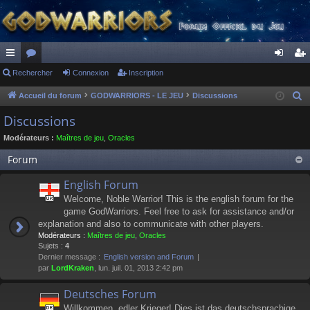
ac
Rechercher
or
Connexion
Inscription
on
ns
co
u
ne
cri
Accueil du forum
GODWARRIORS - LE JEU
Discussions
R
e
ur
m
xi
pti
Discussions
c
ci
s
on
on
Modérateurs :
Maîtres de jeu
,
Oracles
h
s
e
Forum
r
English Forum
c
Welcome, Noble Warrior! This is the english forum for the
h
game GodWarriors. Feel free to ask for assistance and/or
e
explanation and also to communicate with other players.
r
Modérateurs :
Maîtres de jeu
,
Oracles
Sujets :
4
Dernier message :
English version and Forum
par
LordKraken
, lun. juil. 01, 2013 2:42 pm
Deutsches Forum
Willkommen, edler Krieger! Dies ist das deutschsprachige