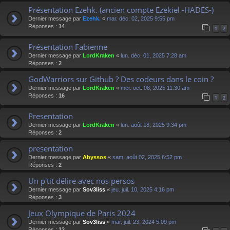
Présentation Ezehk. (ancien compte Ezekiel -HADES-)
Dernier message par
Ezehk.
«
mar. déc. 02, 2025 9:55 pm
Réponses :
14
1
2
Présentation Fabienne
Dernier message par
LordKraken
«
lun. déc. 01, 2025 7:28 am
Réponses :
2
GodWarriors sur Github ? Des codeurs dans le coin ?
Dernier message par
LordKraken
«
mer. oct. 08, 2025 11:30 am
Réponses :
16
1
2
Presentation
Dernier message par
LordKraken
«
lun. août 18, 2025 9:34 pm
Réponses :
2
presentation
Dernier message par
Abyssos
«
sam. août 02, 2025 6:52 pm
Réponses :
2
Un p'tit délire avec nos persos
Dernier message par
Sov3liss
«
jeu. juil. 10, 2025 4:16 pm
Réponses :
3
Jeux Olympique de Paris 2024
Dernier message par
Sov3liss
«
mar. juil. 23, 2024 5:09 pm
Réponses :
12