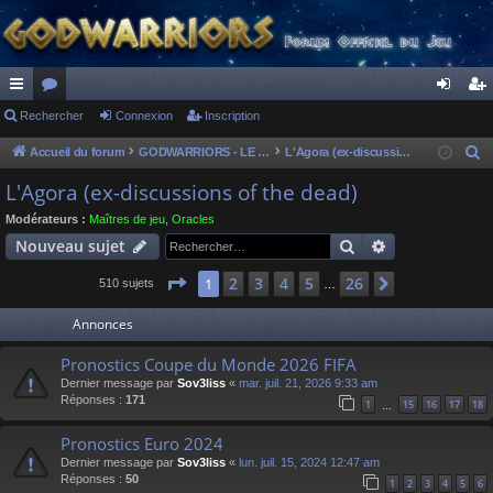
ac
Rechercher
or
Connexion
Inscription
on
ns
co
u
ne
cri
Accueil du forum
GODWARRIORS - LE JEU
L'Agora (ex-discussions of the dead)
R
e
ur
m
xi
pti
L'Agora (ex-discussions of the dead)
c
ci
s
on
on
Modérateurs :
Maîtres de jeu
,
Oracles
h
Rechercher
Recherche av
Nouveau sujet
s
e
r
Page
1
sur
26
2
3
4
5
26
1
Suivant
510 sujets
…
c
Annonces
h
e
Pronostics Coupe du Monde 2026 FIFA
r
Dernier message par
Sov3liss
«
mar. juil. 21, 2026 9:33 am
Réponses :
171
1
15
16
17
18
…
Pronostics Euro 2024
Dernier message par
Sov3liss
«
lun. juil. 15, 2024 12:47 am
Réponses :
50
1
2
3
4
5
6