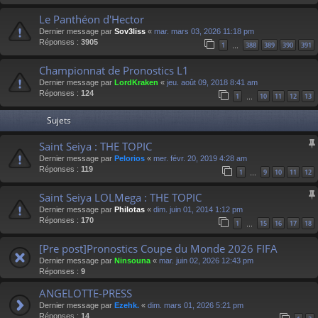
Le Panthéon d'Hector
Dernier message par
Sov3liss
«
mar. mars 03, 2026 11:18 pm
Réponses :
3905
1
388
389
390
391
…
Championnat de Pronostics L1
Dernier message par
LordKraken
«
jeu. août 09, 2018 8:41 am
Réponses :
124
1
10
11
12
13
…
Sujets
Saint Seiya : THE TOPIC
Dernier message par
Pelorios
«
mer. févr. 20, 2019 4:28 am
Réponses :
119
1
9
10
11
12
…
Saint Seiya LOLMega : THE TOPIC
Dernier message par
Philotas
«
dim. juin 01, 2014 1:12 pm
Réponses :
170
1
15
16
17
18
…
[Pre post]Pronostics Coupe du Monde 2026 FIFA
Dernier message par
Ninsouna
«
mar. juin 02, 2026 12:43 pm
Réponses :
9
ANGELOTTE-PRESS
Dernier message par
Ezehk.
«
dim. mars 01, 2026 5:21 pm
Réponses :
14