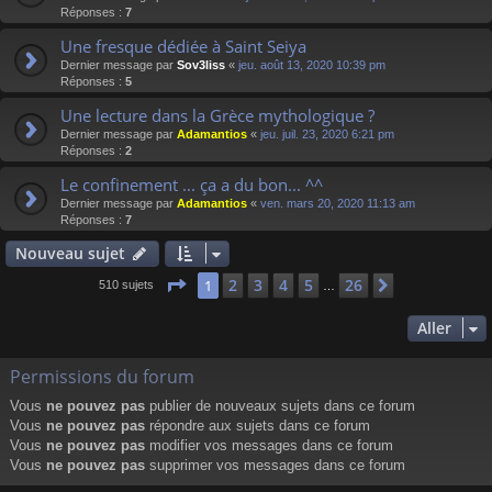
Réponses :
7
Une fresque dédiée à Saint Seiya
Dernier message par
Sov3liss
«
jeu. août 13, 2020 10:39 pm
Réponses :
5
Une lecture dans la Grèce mythologique ?
Dernier message par
Adamantios
«
jeu. juil. 23, 2020 6:21 pm
Réponses :
2
Le confinement ... ça a du bon... ^^
Dernier message par
Adamantios
«
ven. mars 20, 2020 11:13 am
Réponses :
7
Nouveau sujet
Page
1
sur
26
2
3
4
5
26
1
Suivant
510 sujets
…
Aller
Permissions du forum
Vous
ne pouvez pas
publier de nouveaux sujets dans ce forum
Vous
ne pouvez pas
répondre aux sujets dans ce forum
Vous
ne pouvez pas
modifier vos messages dans ce forum
Vous
ne pouvez pas
supprimer vos messages dans ce forum