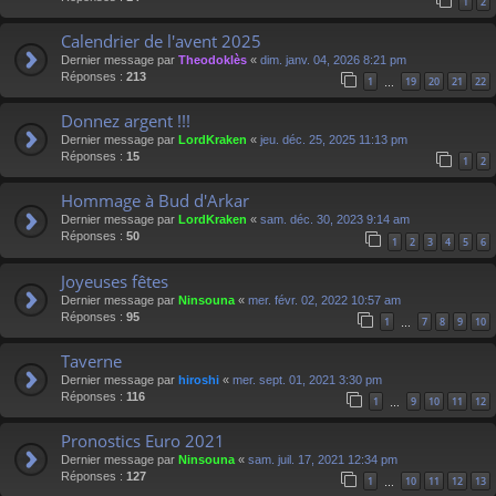
1
2
Calendrier de l'avent 2025
Dernier message par
Theodoklès
«
dim. janv. 04, 2026 8:21 pm
Réponses :
213
1
19
20
21
22
…
Donnez argent !!!
Dernier message par
LordKraken
«
jeu. déc. 25, 2025 11:13 pm
Réponses :
15
1
2
Hommage à Bud d'Arkar
Dernier message par
LordKraken
«
sam. déc. 30, 2023 9:14 am
Réponses :
50
1
2
3
4
5
6
Joyeuses fêtes
Dernier message par
Ninsouna
«
mer. févr. 02, 2022 10:57 am
Réponses :
95
1
7
8
9
10
…
Taverne
Dernier message par
hiroshi
«
mer. sept. 01, 2021 3:30 pm
Réponses :
116
1
9
10
11
12
…
Pronostics Euro 2021
Dernier message par
Ninsouna
«
sam. juil. 17, 2021 12:34 pm
Réponses :
127
1
10
11
12
13
…