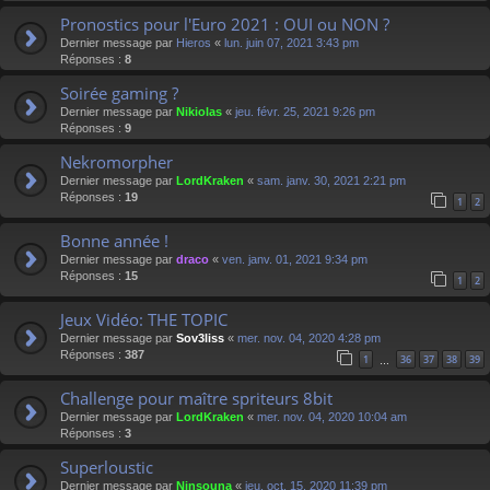
Pronostics pour l'Euro 2021 : OUI ou NON ?
Dernier message par
Hieros
«
lun. juin 07, 2021 3:43 pm
Réponses :
8
Soirée gaming ?
Dernier message par
Nikiolas
«
jeu. févr. 25, 2021 9:26 pm
Réponses :
9
Nekromorpher
Dernier message par
LordKraken
«
sam. janv. 30, 2021 2:21 pm
Réponses :
19
1
2
Bonne année !
Dernier message par
draco
«
ven. janv. 01, 2021 9:34 pm
Réponses :
15
1
2
Jeux Vidéo: THE TOPIC
Dernier message par
Sov3liss
«
mer. nov. 04, 2020 4:28 pm
Réponses :
387
1
36
37
38
39
…
Challenge pour maître spriteurs 8bit
Dernier message par
LordKraken
«
mer. nov. 04, 2020 10:04 am
Réponses :
3
Superloustic
Dernier message par
Ninsouna
«
jeu. oct. 15, 2020 11:39 pm