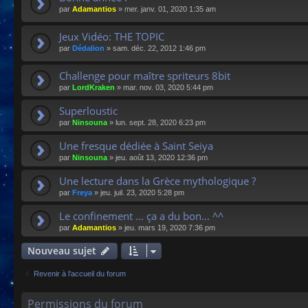
par
Adamantios
»
mer. janv. 01, 2020 1:35 am
Jeux Vidéo: THE TOPIC
par
Dédalion
»
sam. déc. 22, 2012 1:46 pm
Challenge pour maître spriteurs 8bit
par
LordKraken
»
mar. nov. 03, 2020 5:44 pm
Superloustic
par
Ninsouna
»
lun. sept. 28, 2020 6:23 pm
Une fresque dédiée à Saint Seiya
par
Ninsouna
»
jeu. août 13, 2020 12:36 pm
Une lecture dans la Grèce mythologique ?
par
Freya
»
jeu. juil. 23, 2020 5:28 pm
Le confinement ... ça a du bon... ^^
par
Adamantios
»
jeu. mars 19, 2020 7:36 pm
Nouveau sujet
Revenir à l’accueil du forum
Permissions du forum