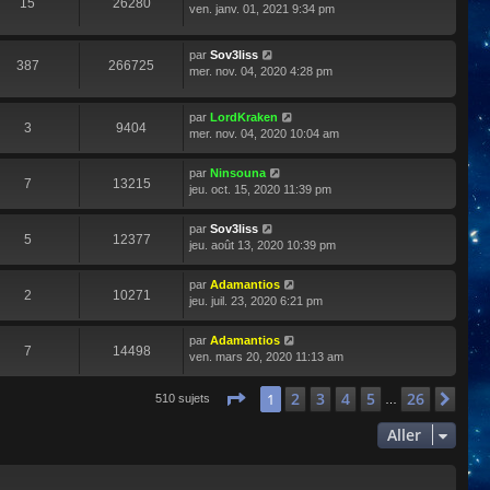
15
26280
ven. janv. 01, 2021 9:34 pm
par
Sov3liss
387
266725
mer. nov. 04, 2020 4:28 pm
par
LordKraken
3
9404
mer. nov. 04, 2020 10:04 am
par
Ninsouna
7
13215
jeu. oct. 15, 2020 11:39 pm
par
Sov3liss
5
12377
jeu. août 13, 2020 10:39 pm
par
Adamantios
2
10271
jeu. juil. 23, 2020 6:21 pm
par
Adamantios
7
14498
ven. mars 20, 2020 11:13 am
Page
1
sur
26
2
3
4
5
26
1
Sui
510 sujets
…
Aller