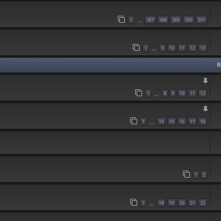
1
387
388
389
390
391
…
1
9
10
11
12
13
…
R
1
8
9
10
11
12
…
1
14
15
16
17
18
…
1
2
1
18
19
20
21
22
…