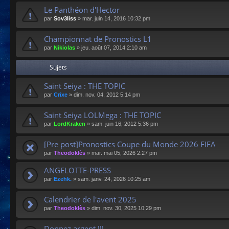
Le Panthéon d'Hector
par
Sov3liss
»
mar. juin 14, 2016 10:32 pm
Championnat de Pronostics L1
par
Nikiolas
»
jeu. août 07, 2014 2:10 am
Sujets
Saint Seiya : THE TOPIC
par
Crixe
»
dim. nov. 04, 2012 5:14 pm
Saint Seiya LOLMega : THE TOPIC
par
LordKraken
»
sam. juin 16, 2012 5:36 pm
[Pre post]Pronostics Coupe du Monde 2026 FIFA
par
Theodoklès
»
mar. mai 05, 2026 2:27 pm
ANGELOTTE-PRESS
par
Ezehk.
»
sam. janv. 24, 2026 10:25 am
Calendrier de l'avent 2025
par
Theodoklès
»
dim. nov. 30, 2025 10:29 pm
Donnez argent !!!