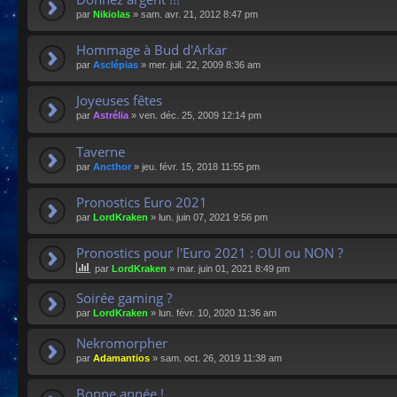
par
Nikiolas
»
sam. avr. 21, 2012 8:47 pm
Hommage à Bud d'Arkar
par
Asclépias
»
mer. juil. 22, 2009 8:36 am
Joyeuses fêtes
par
Astrélia
»
ven. déc. 25, 2009 12:14 pm
Taverne
par
Ancthor
»
jeu. févr. 15, 2018 11:55 pm
Pronostics Euro 2021
par
LordKraken
»
lun. juin 07, 2021 9:56 pm
Pronostics pour l'Euro 2021 : OUI ou NON ?
par
LordKraken
»
mar. juin 01, 2021 8:49 pm
Soirée gaming ?
par
LordKraken
»
lun. févr. 10, 2020 11:36 am
Nekromorpher
par
Adamantios
»
sam. oct. 26, 2019 11:38 am
Bonne année !