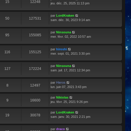
15
12248
jeu. déc. 25, 2025 11:13 pm
par
LordKraken
50
127531
sam. déc. 30, 2023 9:14 am
par
Ninsouna
95
155085
mer. févr. 02, 2022 10:57 am
par
hiroshi
116
155125
mer. sept. 01, 2021 3:30 pm
par
Ninsouna
127
172224
sam. juil. 17, 2021 12:34 pm
par
Hieros
8
12497
lun. juin 07, 2021 3:43 pm
par
Nikiolas
9
16600
jeu. févr. 25, 2021 9:26 pm
par
LordKraken
19
30078
sam. janv. 30, 2021 2:21 pm
par
draco