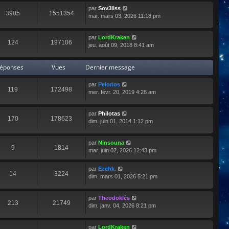
par
Sov3liss
3905
1551354
mar. mars 03, 2026 11:18 pm
par
LordKraken
124
197106
jeu. août 09, 2018 8:41 am
éponses
Vues
Dernier message
par
Pelorios
119
172498
mer. févr. 20, 2019 4:28 am
par
Philotas
170
178623
dim. juin 01, 2014 1:12 pm
par
Ninsouna
9
1814
mar. juin 02, 2026 12:43 pm
par
Ezehk.
14
3224
dim. mars 01, 2026 5:21 pm
par
Theodoklès
213
21749
dim. janv. 04, 2026 8:21 pm
par
LordKraken