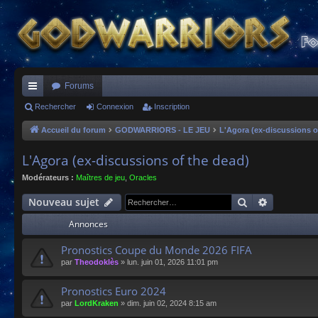
Forums
ac
Rechercher
Connexion
Inscription
co
Accueil du forum
GODWARRIORS - LE JEU
L'Agora (ex-discussions o
ur
L'Agora (ex-discussions of the dead)
ci
Modérateurs :
Maîtres de jeu
,
Oracles
s
Rechercher
Recherche
Nouveau sujet
Annonces
Pronostics Coupe du Monde 2026 FIFA
par
Theodoklès
»
lun. juin 01, 2026 11:01 pm
Pronostics Euro 2024
par
LordKraken
»
dim. juin 02, 2024 8:15 am