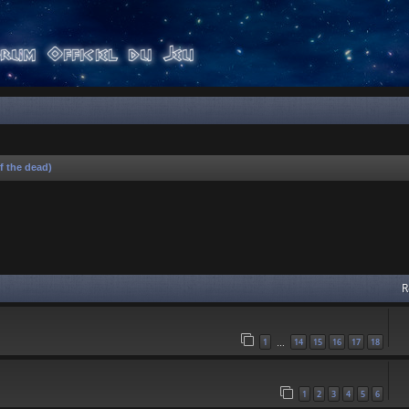
f the dead)
 avancée
R
1
14
15
16
17
18
…
1
2
3
4
5
6