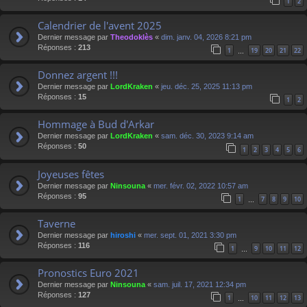
1
2
Calendrier de l'avent 2025
Dernier message par
Theodoklès
«
dim. janv. 04, 2026 8:21 pm
Réponses :
213
1
19
20
21
22
…
Donnez argent !!!
Dernier message par
LordKraken
«
jeu. déc. 25, 2025 11:13 pm
Réponses :
15
1
2
Hommage à Bud d'Arkar
Dernier message par
LordKraken
«
sam. déc. 30, 2023 9:14 am
Réponses :
50
1
2
3
4
5
6
Joyeuses fêtes
Dernier message par
Ninsouna
«
mer. févr. 02, 2022 10:57 am
Réponses :
95
1
7
8
9
10
…
Taverne
Dernier message par
hiroshi
«
mer. sept. 01, 2021 3:30 pm
Réponses :
116
1
9
10
11
12
…
Pronostics Euro 2021
Dernier message par
Ninsouna
«
sam. juil. 17, 2021 12:34 pm
Réponses :
127
1
10
11
12
13
…