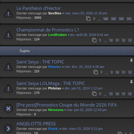
Le Panthéon d'Hector
Dernier message par
Sov3liss
«
mar. mars 03, 2026 11:18 pm
Réponses :
3905
1
388
389
390
391
…
Championnat de Pronostics L1
Dernier message par
LordKraken
«
jeu. août 09, 2018 8:41 am
Réponses :
124
1
10
11
12
13
…
Sujets
Saint Seiya : THE TOPIC
Dernier message par
Pelorios
«
mer. févr. 20, 2019 4:28 am
Réponses :
119
1
9
10
11
12
…
Saint Seiya LOLMega : THE TOPIC
Dernier message par
Philotas
«
dim. juin 01, 2014 1:12 pm
Réponses :
170
1
15
16
17
18
…
[Pre post]Pronostics Coupe du Monde 2026 FIFA
Dernier message par
Ninsouna
«
mar. juin 02, 2026 12:43 pm
Réponses :
9
ANGELOTTE-PRESS
Dernier message par
Ezehk.
«
dim. mars 01, 2026 5:21 pm
Réponses :
14