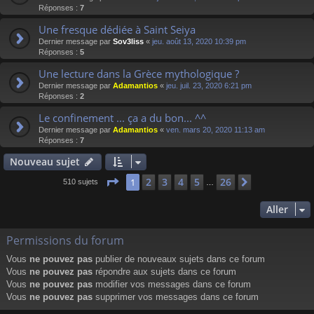
Réponses :
7
Une fresque dédiée à Saint Seiya
Dernier message par
Sov3liss
«
jeu. août 13, 2020 10:39 pm
Réponses :
5
Une lecture dans la Grèce mythologique ?
Dernier message par
Adamantios
«
jeu. juil. 23, 2020 6:21 pm
Réponses :
2
Le confinement ... ça a du bon... ^^
Dernier message par
Adamantios
«
ven. mars 20, 2020 11:13 am
Réponses :
7
Nouveau sujet
Page
1
sur
26
2
3
4
5
26
1
Suivant
510 sujets
…
Aller
Permissions du forum
Vous
ne pouvez pas
publier de nouveaux sujets dans ce forum
Vous
ne pouvez pas
répondre aux sujets dans ce forum
Vous
ne pouvez pas
modifier vos messages dans ce forum
Vous
ne pouvez pas
supprimer vos messages dans ce forum