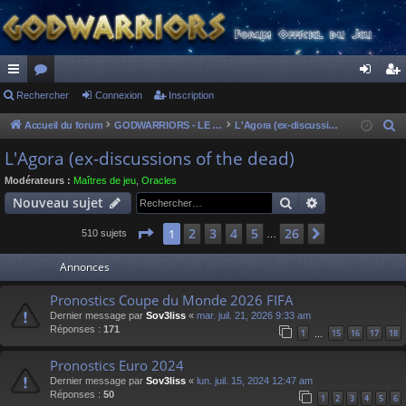
ac
Rechercher
or
Connexion
Inscription
on
ns
co
u
ne
cri
Accueil du forum
GODWARRIORS - LE JEU
L'Agora (ex-discussions of the dead)
R
e
ur
m
xi
pti
L'Agora (ex-discussions of the dead)
c
ci
s
on
on
Modérateurs :
Maîtres de jeu
,
Oracles
h
Rechercher
Recherche av
Nouveau sujet
s
e
r
Page
1
sur
26
2
3
4
5
26
1
Suivant
510 sujets
…
c
Annonces
h
e
Pronostics Coupe du Monde 2026 FIFA
r
Dernier message par
Sov3liss
«
mar. juil. 21, 2026 9:33 am
Réponses :
171
1
15
16
17
18
…
Pronostics Euro 2024
Dernier message par
Sov3liss
«
lun. juil. 15, 2024 12:47 am
Réponses :
50
1
2
3
4
5
6