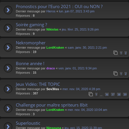
Pronostics pour l'Euro 2021 : OUI ou NON ?
Dernier message par
Hieros
«
lun. juin 07, 2021 3:43 pm
Réponses :
8
Soirée gaming ?
Dernier message par
Nikiolas
«
jeu. févr. 25, 2021 9:26 pm
Réponses :
9
Nekromorpher
Dernier message par
LordKraken
«
sam. janv. 30, 2021 2:21 pm
Réponses :
19
1
2
Bonne année !
Dernier message par
draco
«
ven. janv. 01, 2021 9:34 pm
Réponses :
15
1
2
Jeux Vidéo: THE TOPIC
Dernier message par
Sov3liss
«
mer. nov. 04, 2020 4:28 pm
Réponses :
387
1
36
37
38
39
…
Challenge pour maître spriteurs 8bit
Dernier message par
LordKraken
«
mer. nov. 04, 2020 10:04 am
Réponses :
3
Superloustic
Dernier message par
Ninsouna
«
jeu. oct. 15, 2020 11:39 pm