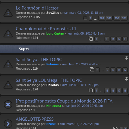
Le Panthéon d'Hector
Dernier message par
Sov3liss
«
mar. mars 03, 2026 11:18 pm
Réponses :
3905
1
388
389
390
391
…
Championnat de Pronostics L1
Dernier message par
LordKraken
«
jeu. août 09, 2018 8:41 am
Réponses :
124
1
10
11
12
13
…
Sujets
Saint Seiya : THE TOPIC
Dernier message par
Pelorios
«
mer. févr. 20, 2019 4:28 am
Réponses :
119
1
9
10
11
12
…
Saint Seiya LOLMega : THE TOPIC
Dernier message par
Philotas
«
dim. juin 01, 2014 1:12 pm
Réponses :
170
1
15
16
17
18
…
[Pre post]Pronostics Coupe du Monde 2026 FIFA
Dernier message par
Ninsouna
«
mar. juin 02, 2026 12:43 pm
Réponses :
9
ANGELOTTE-PRESS
Dernier message par
Ezehk.
«
dim. mars 01, 2026 5:21 pm
Réponses :
14