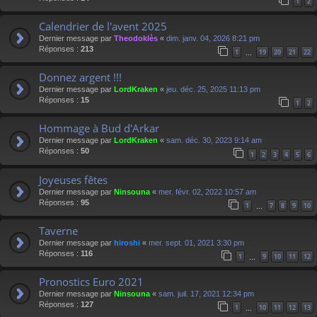
1
2
Calendrier de l'avent 2025
Dernier message par
Theodoklès
«
dim. janv. 04, 2026 8:21 pm
Réponses :
213
1
19
20
21
22
…
Donnez argent !!!
Dernier message par
LordKraken
«
jeu. déc. 25, 2025 11:13 pm
Réponses :
15
1
2
Hommage à Bud d'Arkar
Dernier message par
LordKraken
«
sam. déc. 30, 2023 9:14 am
Réponses :
50
1
2
3
4
5
6
Joyeuses fêtes
Dernier message par
Ninsouna
«
mer. févr. 02, 2022 10:57 am
Réponses :
95
1
7
8
9
10
…
Taverne
Dernier message par
hiroshi
«
mer. sept. 01, 2021 3:30 pm
Réponses :
116
1
9
10
11
12
…
Pronostics Euro 2021
Dernier message par
Ninsouna
«
sam. juil. 17, 2021 12:34 pm
Réponses :
127
1
10
11
12
13
…