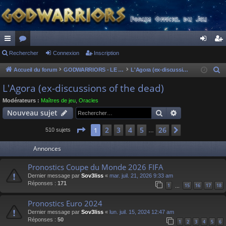
ac
Rechercher
or
Connexion
Inscription
on
ns
co
u
ne
cri
Accueil du forum
GODWARRIORS - LE JEU
L'Agora (ex-discussions of the dead)
R
e
ur
m
xi
pti
L'Agora (ex-discussions of the dead)
c
ci
s
on
on
Modérateurs :
Maîtres de jeu
,
Oracles
h
Rechercher
Recherche av
Nouveau sujet
s
e
r
Page
1
sur
26
2
3
4
5
26
1
Suivant
510 sujets
…
c
Annonces
h
e
Pronostics Coupe du Monde 2026 FIFA
r
Dernier message par
Sov3liss
«
mar. juil. 21, 2026 9:33 am
Réponses :
171
1
15
16
17
18
…
Pronostics Euro 2024
Dernier message par
Sov3liss
«
lun. juil. 15, 2024 12:47 am
Réponses :
50
1
2
3
4
5
6