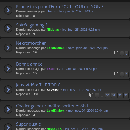
Pronostics pour l'Euro 2021 : OUI ou NON ?
Dernier message par
Hieros
«
lun. juin 07, 2021 3:43 pm
Réponses :
8
Soirée gaming ?
Dernier message par
Nikiolas
«
jeu. févr. 25, 2021 9:26 pm
Réponses :
9
Nekromorpher
Dernier message par
LordKraken
«
sam. janv. 30, 2021 2:21 pm
Réponses :
19
1
2
Bonne année !
Dernier message par
draco
«
ven. janv. 01, 2021 9:34 pm
Réponses :
15
1
2
Jeux Vidéo: THE TOPIC
Dernier message par
Sov3liss
«
mer. nov. 04, 2020 4:28 pm
Réponses :
387
1
36
37
38
39
…
Challenge pour maître spriteurs 8bit
Dernier message par
LordKraken
«
mer. nov. 04, 2020 10:04 am
Réponses :
3
Superloustic
Dernier message par
Ninsouna
«
jeu. oct. 15, 2020 11:39 pm