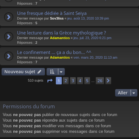
Réponses :
7
Une fresque dédiée à Saint Seiya
Dernier message par
Sov3liss
«
jeu. août 13, 2020 10:39 pm
Réponses :
5
Une lecture dans la Grèce mythologique ?
Dernier message par
Adamantios
«
jeu. juil. 23, 2020 6:21 pm
Réponses :
2
Le confinement ... ça a du bon... ^^
Dernier message par
Adamantios
«
ven. mars 20, 2020 11:13 am
Réponses :
7
Nouveau sujet
Page
1
sur
26
2
3
4
5
26
1
Suivant
510 sujets
…
Aller
Permissions du forum
Vous
ne pouvez pas
publier de nouveaux sujets dans ce forum
Vous
ne pouvez pas
répondre aux sujets dans ce forum
Vous
ne pouvez pas
modifier vos messages dans ce forum
Vous
ne pouvez pas
supprimer vos messages dans ce forum