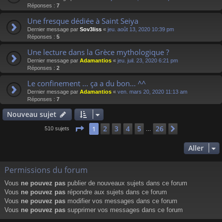
Réponses :
7
Une fresque dédiée à Saint Seiya
Dernier message par
Sov3liss
«
jeu. août 13, 2020 10:39 pm
Réponses :
5
Une lecture dans la Grèce mythologique ?
Dernier message par
Adamantios
«
jeu. juil. 23, 2020 6:21 pm
Réponses :
2
Le confinement ... ça a du bon... ^^
Dernier message par
Adamantios
«
ven. mars 20, 2020 11:13 am
Réponses :
7
Nouveau sujet
Page
1
sur
26
2
3
4
5
26
1
Suivant
510 sujets
…
Aller
Permissions du forum
Vous
ne pouvez pas
publier de nouveaux sujets dans ce forum
Vous
ne pouvez pas
répondre aux sujets dans ce forum
Vous
ne pouvez pas
modifier vos messages dans ce forum
Vous
ne pouvez pas
supprimer vos messages dans ce forum