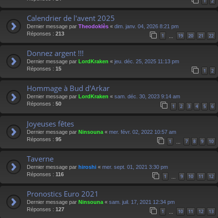
1
2
Calendrier de l'avent 2025
Dernier message par
Theodoklès
«
dim. janv. 04, 2026 8:21 pm
Réponses :
213
1
19
20
21
22
…
Donnez argent !!!
Dernier message par
LordKraken
«
jeu. déc. 25, 2025 11:13 pm
Réponses :
15
1
2
Hommage à Bud d'Arkar
Dernier message par
LordKraken
«
sam. déc. 30, 2023 9:14 am
Réponses :
50
1
2
3
4
5
6
Joyeuses fêtes
Dernier message par
Ninsouna
«
mer. févr. 02, 2022 10:57 am
Réponses :
95
1
7
8
9
10
…
Taverne
Dernier message par
hiroshi
«
mer. sept. 01, 2021 3:30 pm
Réponses :
116
1
9
10
11
12
…
Pronostics Euro 2021
Dernier message par
Ninsouna
«
sam. juil. 17, 2021 12:34 pm
Réponses :
127
1
10
11
12
13
…