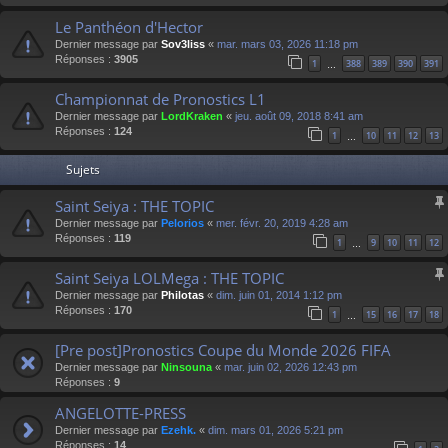
Le Panthéon d'Hector
Dernier message par
Sov3liss
«
mar. mars 03, 2026 11:18 pm
Réponses :
3905
1
388
389
390
391
…
Championnat de Pronostics L1
Dernier message par
LordKraken
«
jeu. août 09, 2018 8:41 am
Réponses :
124
1
10
11
12
13
…
Sujets
Saint Seiya : THE TOPIC
Dernier message par
Pelorios
«
mer. févr. 20, 2019 4:28 am
Réponses :
119
1
9
10
11
12
…
Saint Seiya LOLMega : THE TOPIC
Dernier message par
Philotas
«
dim. juin 01, 2014 1:12 pm
Réponses :
170
1
15
16
17
18
…
[Pre post]Pronostics Coupe du Monde 2026 FIFA
Dernier message par
Ninsouna
«
mar. juin 02, 2026 12:43 pm
Réponses :
9
ANGELOTTE-PRESS
Dernier message par
Ezehk.
«
dim. mars 01, 2026 5:21 pm
Réponses :
14