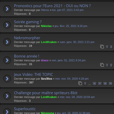
Pronostics pour l'Euro 2021 : OUI ou NON ?
Dernier message par
Hieros
«
lun. juin 07, 2021 3:43 pm
Réponses :
8
Soirée gaming ?
Dernier message par
Nikiolas
«
jeu. févr. 25, 2021 9:26 pm
Réponses :
9
Nekromorpher
Dernier message par
LordKraken
«
sam. janv. 30, 2021 2:21 pm
Réponses :
19
1
2
Bonne année !
Dernier message par
draco
«
ven. janv. 01, 2021 9:34 pm
Réponses :
15
1
2
Jeux Vidéo: THE TOPIC
Dernier message par
Sov3liss
«
mer. nov. 04, 2020 4:28 pm
Réponses :
387
1
36
37
38
39
…
Challenge pour maître spriteurs 8bit
Dernier message par
LordKraken
«
mer. nov. 04, 2020 10:04 am
Réponses :
3
Superloustic
Dernier message par
Ninsouna
«
jeu. oct. 15, 2020 11:39 pm