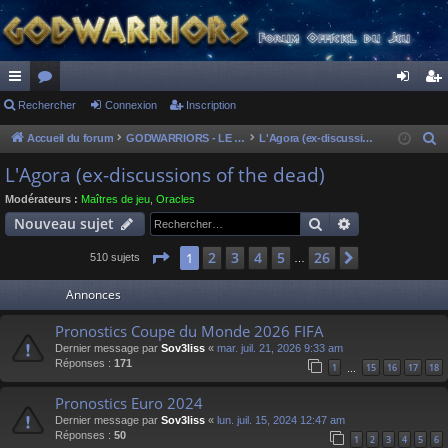
ac
Rechercher
or
Connexion
Inscription
on
ns
co
u
ne
cri
Accueil du forum
GODWARRIORS - LE JEU
L'Agora (ex-discussions of the dead)
R
e
ur
m
xi
pti
L'Agora (ex-discussions of the dead)
c
ci
s
on
on
Modérateurs :
Maîtres de jeu
,
Oracles
h
Rechercher
Recherche av
Nouveau sujet
s
e
r
Page
1
sur
26
2
3
4
5
26
1
Suivant
510 sujets
…
c
Annonces
h
e
Pronostics Coupe du Monde 2026 FIFA
r
Dernier message par
Sov3liss
«
mar. juil. 21, 2026 9:33 am
Réponses :
171
1
15
16
17
18
…
Pronostics Euro 2024
Dernier message par
Sov3liss
«
lun. juil. 15, 2024 12:47 am
Réponses :
50
1
2
3
4
5
6