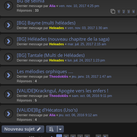
BG de selinia
Dernier message par
Alia
«
ven. nov. 10, 2017 4:25 pm
Réponses :
33
1
2
3
4
[BG] Bayne (multi héléades)
Dernier message par
Heleades
«
ven. nov. 03, 2017 1:30 am
[BG] Héléades (nouveau chapitre de la saga)
Dernier message par
Heleades
«
mar. juil. 25, 2017 2:15 am
[BG] Tantale (Multi de Héléades)
Dernier message par
Heleades
«
lun. juil. 24, 2017 1:23 pm
Les mélodies orphiques ....
Dernier message par
Theodoklès
«
jeu. janv. 19, 2017 1:47 am
Réponses :
4
[VALIDE]Krackngul, Apogée vers les enfers !
Dernier message par
Theodoklès
«
sam. oct. 08, 2016 9:11 pm
Réponses :
5
[VALIDE]Bg d'Hécatos (Uso's)
Dernier message par
Alia
«
jeu. oct. 06, 2016 9:12 am
Réponses :
4
Nouveau sujet