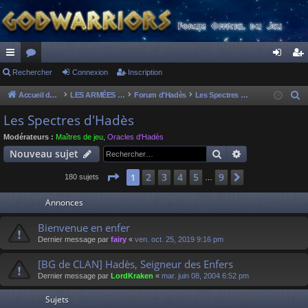
ac
Rechercher
or
Connexion
Inscription
on
ns
co
u
ne
cri
Accueil du forum
LES ARMÉES DIVINES - FORUMS DE CLAN
Forum d'Hadès
Les Spectres d'Hadès
R
e
ur
m
xi
pti
Les Spectres d'Hadès
c
ci
s
on
on
Modérateurs :
Maîtres de jeu
,
Oracles d'Hadès
h
Rechercher
Recherche av
Nouveau sujet
s
e
r
Page
1
sur
9
2
3
4
5
9
1
Suivant
180 sujets
…
c
Annonces
h
e
Bienvenue en enfer
r
Dernier message par
fairy
«
ven. oct. 25, 2019 9:16 pm
[BG de CLAN] Hadès, Seigneur des Enfers
Dernier message par
LordKraken
«
mar. juin 08, 2004 6:52 pm
Sujets