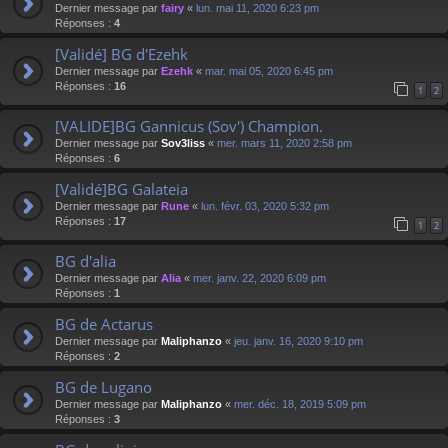
Dernier message par
fairy
«
lun. mai 11, 2020 6:23 pm
Réponses :
4
[Validé] BG d'Ezehk
Dernier message par
Ezehk
«
mar. mai 05, 2020 6:45 pm
Réponses :
16
1
2
[VALIDE]BG Gannicus (Sov') Champion.
Dernier message par
Sov3liss
«
mer. mars 11, 2020 2:58 pm
Réponses :
6
[Validé]BG Galateia
Dernier message par
Rune
«
lun. févr. 03, 2020 5:32 pm
Réponses :
17
1
2
BG d'alia
Dernier message par
Alia
«
mer. janv. 22, 2020 6:09 pm
Réponses :
1
BG de Actarus
Dernier message par
Maliphanzo
«
jeu. janv. 16, 2020 9:10 pm
Réponses :
2
BG de Lugano
Dernier message par
Maliphanzo
«
mer. déc. 18, 2019 5:09 pm
Réponses :
3