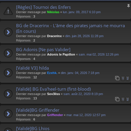
[Règles] Tournoi des Enfers
Dernier message par
Nikiolas
«
lun. janv. 09, 2017 6:10 pm
Réponses :
3
BG de Dracerinx - L'âme des pirates jamais ne mourra
(En cours)
Dernier message par
Dracerinx
«
dim. juin 28, 2026 11:28 pm
Réponses :
2
BG Adonis [Ne pas Valider]
Dernier message par
Adonis le Papillon
«
sam. mai 02, 2026 12:26 pm
Réponses :
4
[Validé V3] hilda
Dernier message par
Ezehk.
«
dim. janv. 04, 2026 7:18 pm
Réponses :
12
1
2
[Validé] BG Eva'heel-turn (first-blood)
Dernier message par
Sov3liss
«
sam. août 22, 2020 8:19 pm
Réponses :
13
1
2
[Validé]BG Griffender
Dernier message par
Griffender
«
mar. mai 12, 2020 12:57 pm
Réponses :
6
[Validé]BG Lhios