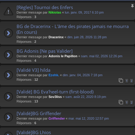
[Règles] Tournoi des Enfers
Dernier message par
Nikiolas
«
lun. janv. 09, 2017 6:10 pm
Réponses :
3
BG de Dracerinx - L'âme des pirates jamais ne mourra
(En cours)
Dernier message par
Dracerinx
«
dim. juin 28, 2026 11:28 pm
Réponses :
2
BG Adonis [Ne pas Valider]
Dernier message par
Adonis le Papillon
«
sam. mai 02, 2026 12:26 pm
Réponses :
4
[Validé V3] hilda
Dernier message par
Ezehk.
«
dim. janv. 04, 2026 7:18 pm
Réponses :
12
1
2
[Validé] BG Eva'heel-turn (first-blood)
Dernier message par
Sov3liss
«
sam. août 22, 2020 8:19 pm
Réponses :
13
1
2
[Validé]BG Griffender
Dernier message par
Griffender
«
mar. mai 12, 2020 12:57 pm
Réponses :
6
[Validé]BG Lhios