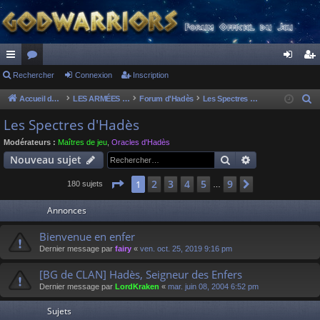
ac
Rechercher
or
Connexion
Inscription
on
ns
co
u
ne
cri
Accueil du forum
LES ARMÉES DIVINES - FORUMS DE CLAN
Forum d'Hadès
Les Spectres d'Hadès
R
e
ur
m
xi
pti
Les Spectres d'Hadès
c
ci
s
on
on
Modérateurs :
Maîtres de jeu
,
Oracles d'Hadès
h
Rechercher
Recherche av
Nouveau sujet
s
e
r
Page
1
sur
9
2
3
4
5
9
1
Suivant
180 sujets
…
c
Annonces
h
e
Bienvenue en enfer
r
Dernier message par
fairy
«
ven. oct. 25, 2019 9:16 pm
[BG de CLAN] Hadès, Seigneur des Enfers
Dernier message par
LordKraken
«
mar. juin 08, 2004 6:52 pm
Sujets