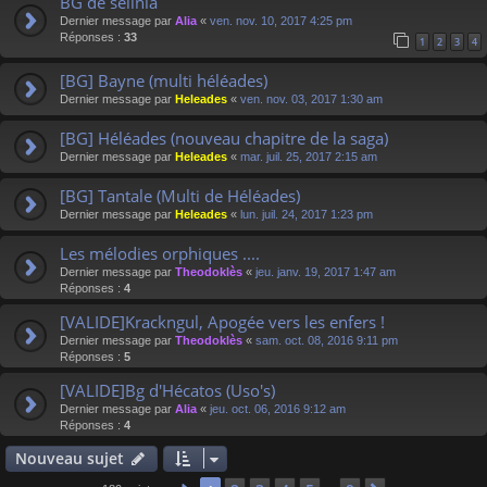
BG de selinia
Dernier message par
Alia
«
ven. nov. 10, 2017 4:25 pm
Réponses :
33
1
2
3
4
[BG] Bayne (multi héléades)
Dernier message par
Heleades
«
ven. nov. 03, 2017 1:30 am
[BG] Héléades (nouveau chapitre de la saga)
Dernier message par
Heleades
«
mar. juil. 25, 2017 2:15 am
[BG] Tantale (Multi de Héléades)
Dernier message par
Heleades
«
lun. juil. 24, 2017 1:23 pm
Les mélodies orphiques ....
Dernier message par
Theodoklès
«
jeu. janv. 19, 2017 1:47 am
Réponses :
4
[VALIDE]Krackngul, Apogée vers les enfers !
Dernier message par
Theodoklès
«
sam. oct. 08, 2016 9:11 pm
Réponses :
5
[VALIDE]Bg d'Hécatos (Uso's)
Dernier message par
Alia
«
jeu. oct. 06, 2016 9:12 am
Réponses :
4
Nouveau sujet