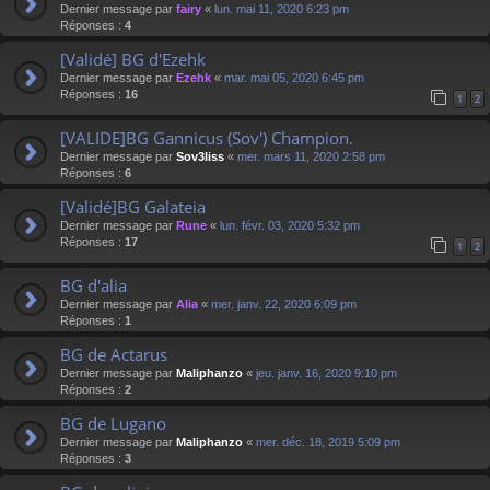
Dernier message par
fairy
«
lun. mai 11, 2020 6:23 pm
Réponses :
4
[Validé] BG d'Ezehk
Dernier message par
Ezehk
«
mar. mai 05, 2020 6:45 pm
Réponses :
16
1
2
[VALIDE]BG Gannicus (Sov') Champion.
Dernier message par
Sov3liss
«
mer. mars 11, 2020 2:58 pm
Réponses :
6
[Validé]BG Galateia
Dernier message par
Rune
«
lun. févr. 03, 2020 5:32 pm
Réponses :
17
1
2
BG d'alia
Dernier message par
Alia
«
mer. janv. 22, 2020 6:09 pm
Réponses :
1
BG de Actarus
Dernier message par
Maliphanzo
«
jeu. janv. 16, 2020 9:10 pm
Réponses :
2
BG de Lugano
Dernier message par
Maliphanzo
«
mer. déc. 18, 2019 5:09 pm
Réponses :
3