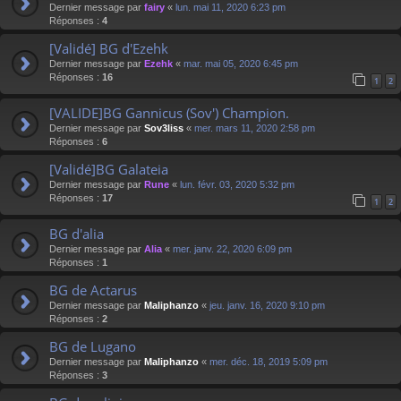
Dernier message par
fairy
«
lun. mai 11, 2020 6:23 pm
Réponses :
4
[Validé] BG d'Ezehk
Dernier message par
Ezehk
«
mar. mai 05, 2020 6:45 pm
Réponses :
16
1
2
[VALIDE]BG Gannicus (Sov') Champion.
Dernier message par
Sov3liss
«
mer. mars 11, 2020 2:58 pm
Réponses :
6
[Validé]BG Galateia
Dernier message par
Rune
«
lun. févr. 03, 2020 5:32 pm
Réponses :
17
1
2
BG d'alia
Dernier message par
Alia
«
mer. janv. 22, 2020 6:09 pm
Réponses :
1
BG de Actarus
Dernier message par
Maliphanzo
«
jeu. janv. 16, 2020 9:10 pm
Réponses :
2
BG de Lugano
Dernier message par
Maliphanzo
«
mer. déc. 18, 2019 5:09 pm
Réponses :
3