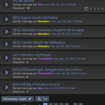
BG de selinia
Dernier message par
Alia
«
ven. nov. 10, 2017 4:25 pm
Réponses :
33
1
2
3
4
[BG] Bayne (multi héléades)
Dernier message par
Heleades
«
ven. nov. 03, 2017 1:30 am
[BG] Héléades (nouveau chapitre de la saga)
Dernier message par
Heleades
«
mar. juil. 25, 2017 2:15 am
[BG] Tantale (Multi de Héléades)
Dernier message par
Heleades
«
lun. juil. 24, 2017 1:23 pm
Les mélodies orphiques ....
Dernier message par
Theodoklès
«
jeu. janv. 19, 2017 1:47 am
Réponses :
4
[VALIDE]Krackngul, Apogée vers les enfers !
Dernier message par
Theodoklès
«
sam. oct. 08, 2016 9:11 pm
Réponses :
5
[VALIDE]Bg d'Hécatos (Uso's)
Dernier message par
Alia
«
jeu. oct. 06, 2016 9:12 am
Réponses :
4
Nouveau sujet