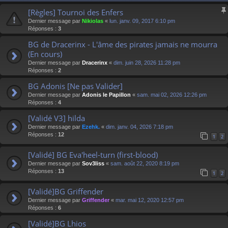
[Règles] Tournoi des Enfers
Dernier message par
Nikiolas
«
lun. janv. 09, 2017 6:10 pm
Réponses :
3
BG de Dracerinx - L'âme des pirates jamais ne mourra
(En cours)
Dernier message par
Dracerinx
«
dim. juin 28, 2026 11:28 pm
Réponses :
2
BG Adonis [Ne pas Valider]
Dernier message par
Adonis le Papillon
«
sam. mai 02, 2026 12:26 pm
Réponses :
4
[Validé V3] hilda
Dernier message par
Ezehk.
«
dim. janv. 04, 2026 7:18 pm
Réponses :
12
1
2
[Validé] BG Eva'heel-turn (first-blood)
Dernier message par
Sov3liss
«
sam. août 22, 2020 8:19 pm
Réponses :
13
1
2
[Validé]BG Griffender
Dernier message par
Griffender
«
mar. mai 12, 2020 12:57 pm
Réponses :
6
[Validé]BG Lhios