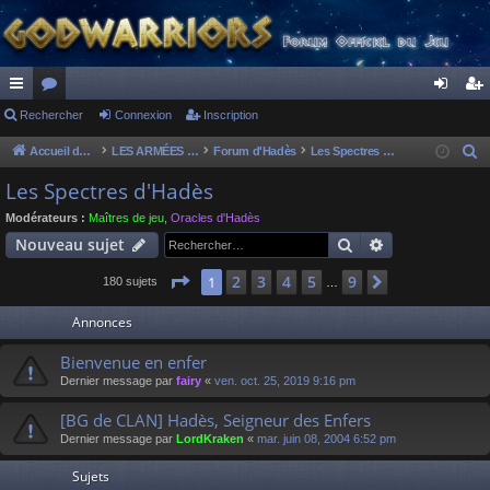
ac
Rechercher
or
Connexion
Inscription
on
ns
co
u
ne
cri
Accueil du forum
LES ARMÉES DIVINES - FORUMS DE CLAN
Forum d'Hadès
Les Spectres d'Hadès
R
e
ur
m
xi
pti
Les Spectres d'Hadès
c
ci
s
on
on
Modérateurs :
Maîtres de jeu
,
Oracles d'Hadès
h
Rechercher
Recherche av
Nouveau sujet
s
e
r
Page
1
sur
9
2
3
4
5
9
1
Suivant
180 sujets
…
c
Annonces
h
e
Bienvenue en enfer
r
Dernier message par
fairy
«
ven. oct. 25, 2019 9:16 pm
[BG de CLAN] Hadès, Seigneur des Enfers
Dernier message par
LordKraken
«
mar. juin 08, 2004 6:52 pm
Sujets