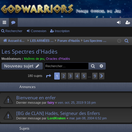
ac
Rechercher
or
Connexion
Inscription
on
ns
co
u
ne
cri
Accueil du forum
LES ARMÉES DIVINES - FORUMS DE CLAN
Forum d'Hadès
Les Spectres d'Hadès
R
e
ur
m
xi
pti
Les Spectres d'Hadès
c
ci
s
on
on
Modérateurs :
Maîtres de jeu
,
Oracles d'Hadès
h
Rechercher
Recherche av
Nouveau sujet
s
e
r
Page
1
sur
9
2
3
4
5
9
1
Suivant
180 sujets
…
c
Annonces
h
e
Bienvenue en enfer
r
Dernier message par
fairy
«
ven. oct. 25, 2019 9:16 pm
[BG de CLAN] Hadès, Seigneur des Enfers
Dernier message par
LordKraken
«
mar. juin 08, 2004 6:52 pm
Sujets