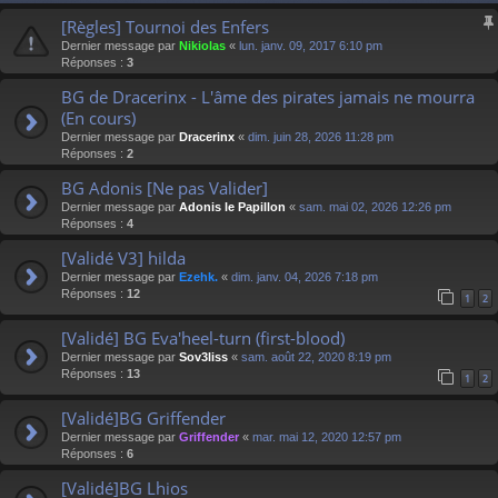
[Règles] Tournoi des Enfers
Dernier message par
Nikiolas
«
lun. janv. 09, 2017 6:10 pm
Réponses :
3
BG de Dracerinx - L'âme des pirates jamais ne mourra
(En cours)
Dernier message par
Dracerinx
«
dim. juin 28, 2026 11:28 pm
Réponses :
2
BG Adonis [Ne pas Valider]
Dernier message par
Adonis le Papillon
«
sam. mai 02, 2026 12:26 pm
Réponses :
4
[Validé V3] hilda
Dernier message par
Ezehk.
«
dim. janv. 04, 2026 7:18 pm
Réponses :
12
1
2
[Validé] BG Eva'heel-turn (first-blood)
Dernier message par
Sov3liss
«
sam. août 22, 2020 8:19 pm
Réponses :
13
1
2
[Validé]BG Griffender
Dernier message par
Griffender
«
mar. mai 12, 2020 12:57 pm
Réponses :
6
[Validé]BG Lhios