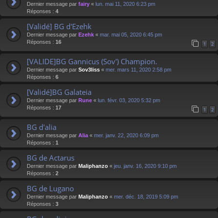
Dernier message par
fairy
«
lun. mai 11, 2020 6:23 pm
Réponses :
4
[Validé] BG d'Ezehk
Dernier message par
Ezehk
«
mar. mai 05, 2020 6:45 pm
Réponses :
16
1
2
[VALIDE]BG Gannicus (Sov') Champion.
Dernier message par
Sov3liss
«
mer. mars 11, 2020 2:58 pm
Réponses :
6
[Validé]BG Galateia
Dernier message par
Rune
«
lun. févr. 03, 2020 5:32 pm
Réponses :
17
1
2
BG d'alia
Dernier message par
Alia
«
mer. janv. 22, 2020 6:09 pm
Réponses :
1
BG de Actarus
Dernier message par
Maliphanzo
«
jeu. janv. 16, 2020 9:10 pm
Réponses :
2
BG de Lugano
Dernier message par
Maliphanzo
«
mer. déc. 18, 2019 5:09 pm
Réponses :
3