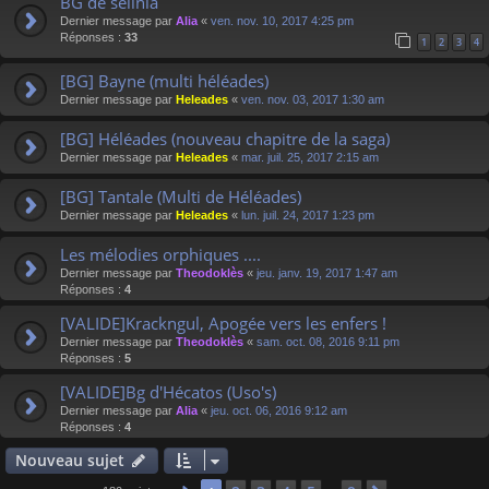
BG de selinia
Dernier message par
Alia
«
ven. nov. 10, 2017 4:25 pm
Réponses :
33
1
2
3
4
[BG] Bayne (multi héléades)
Dernier message par
Heleades
«
ven. nov. 03, 2017 1:30 am
[BG] Héléades (nouveau chapitre de la saga)
Dernier message par
Heleades
«
mar. juil. 25, 2017 2:15 am
[BG] Tantale (Multi de Héléades)
Dernier message par
Heleades
«
lun. juil. 24, 2017 1:23 pm
Les mélodies orphiques ....
Dernier message par
Theodoklès
«
jeu. janv. 19, 2017 1:47 am
Réponses :
4
[VALIDE]Krackngul, Apogée vers les enfers !
Dernier message par
Theodoklès
«
sam. oct. 08, 2016 9:11 pm
Réponses :
5
[VALIDE]Bg d'Hécatos (Uso's)
Dernier message par
Alia
«
jeu. oct. 06, 2016 9:12 am
Réponses :
4
Nouveau sujet