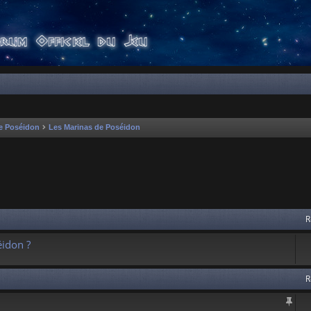
e Poséidon
Les Marinas de Poséidon
 avancée
R
idon ?
R