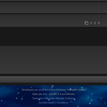
1
2
3
Développé par
phpBB
® Forum Software © phpBB Limited
Style par
Arty
- phpBB 3.3 par MrGaby
Traduction française officielle
©
Qiaeru
Confidentialité
|
Conditions