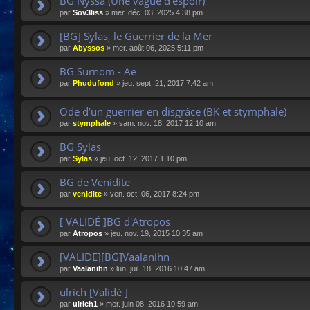
BG Nyssa (Une vague d'espoir)
par
Sov3liss
»
mer. déc. 03, 2025 4:38 pm
[BG] Sylas, le Guerrier de la Mer
par
Abyssos
»
mer. août 06, 2025 5:11 pm
BG Surnom - Aë
par
Phudufond
»
jeu. sept. 21, 2017 7:42 am
Ode d’un guerrier en disgrâce (BK et stymphale)
par
stymphale
»
sam. nov. 18, 2017 12:10 am
BG Sylas
par
Sylas
»
jeu. oct. 12, 2017 1:10 pm
BG de Venidite
par
venidite
»
ven. oct. 06, 2017 8:24 pm
[ VALIDÉ ]BG d'Atropos
par
Atropos
»
jeu. nov. 19, 2015 10:35 am
[VALIDE][BG]Vaalanihn
par
Vaalanihn
»
lun. juil. 18, 2016 10:47 am
ulrich [Validé ]
par
ulrich1
»
mer. juin 08, 2016 10:59 am