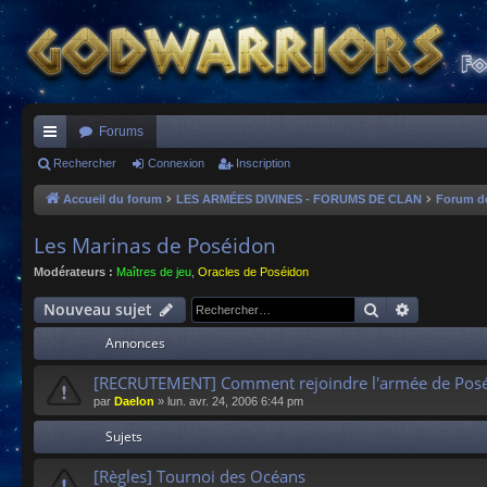
Forums
ac
Rechercher
Connexion
Inscription
co
Accueil du forum
LES ARMÉES DIVINES - FORUMS DE CLAN
Forum d
ur
Les Marinas de Poséidon
ci
Modérateurs :
Maîtres de jeu
,
Oracles de Poséidon
s
Rechercher
Recherche
Nouveau sujet
Annonces
[RECRUTEMENT] Comment rejoindre l'armée de Posé
par
Daelon
»
lun. avr. 24, 2006 6:44 pm
Sujets
[Règles] Tournoi des Océans