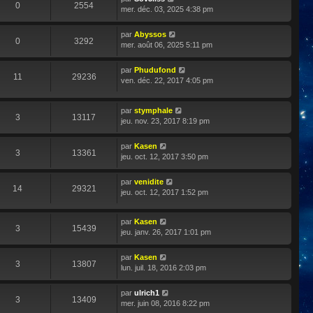
0
2554
mer. déc. 03, 2025 4:38 pm
par
Abyssos
0
3292
mer. août 06, 2025 5:11 pm
par
Phudufond
11
29236
ven. déc. 22, 2017 4:05 pm
par
stymphale
3
13117
jeu. nov. 23, 2017 8:19 pm
par
Kasen
3
13361
jeu. oct. 12, 2017 3:50 pm
par
venidite
14
29321
jeu. oct. 12, 2017 1:52 pm
par
Kasen
3
15439
jeu. janv. 26, 2017 1:01 pm
par
Kasen
3
13807
lun. juil. 18, 2016 2:03 pm
par
ulrich1
3
13409
mer. juin 08, 2016 8:22 pm