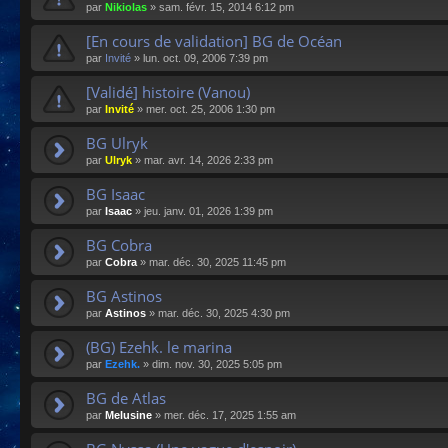
par
Nikiolas
»
sam. févr. 15, 2014 6:12 pm
[En cours de validation] BG de Océan
par
Invité
»
lun. oct. 09, 2006 7:39 pm
[Validé] histoire (Vanou)
par
Invité
»
mer. oct. 25, 2006 1:30 pm
BG Ulryk
par
Ulryk
»
mar. avr. 14, 2026 2:33 pm
BG Isaac
par
Isaac
»
jeu. janv. 01, 2026 1:39 pm
BG Cobra
par
Cobra
»
mar. déc. 30, 2025 11:45 pm
BG Astinos
par
Astinos
»
mar. déc. 30, 2025 4:30 pm
(BG) Ezehk. le marina
par
Ezehk.
»
dim. nov. 30, 2025 5:05 pm
BG de Atlas
par
Melusine
»
mer. déc. 17, 2025 1:55 am