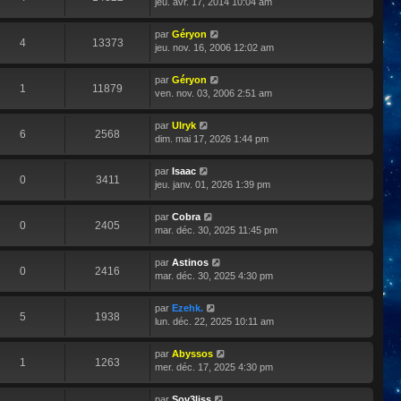
jeu. avr. 17, 2014 10:04 am
par
Géryon
4
13373
jeu. nov. 16, 2006 12:02 am
par
Géryon
1
11879
ven. nov. 03, 2006 2:51 am
par
Ulryk
6
2568
dim. mai 17, 2026 1:44 pm
par
Isaac
0
3411
jeu. janv. 01, 2026 1:39 pm
par
Cobra
0
2405
mar. déc. 30, 2025 11:45 pm
par
Astinos
0
2416
mar. déc. 30, 2025 4:30 pm
par
Ezehk.
5
1938
lun. déc. 22, 2025 10:11 am
par
Abyssos
1
1263
mer. déc. 17, 2025 4:30 pm
par
Sov3liss