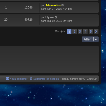
par
Adamantios
1
12046
sam. juin 27, 2015 7:04 pm
par
Ulysse
20
40726
sam. mai 02, 2015 5:44 pm
2
3
4
5
1
Sui
99 sujets
Aller
Nous contacter
Supprimer les cookies
Fuseau horaire sur
UTC+02:00