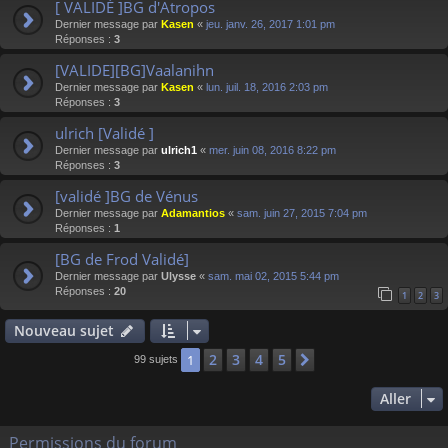
[ VALIDÉ ]BG d'Atropos
Dernier message par
Kasen
«
jeu. janv. 26, 2017 1:01 pm
Réponses :
3
[VALIDE][BG]Vaalanihn
Dernier message par
Kasen
«
lun. juil. 18, 2016 2:03 pm
Réponses :
3
ulrich [Validé ]
Dernier message par
ulrich1
«
mer. juin 08, 2016 8:22 pm
Réponses :
3
[validé ]BG de Vénus
Dernier message par
Adamantios
«
sam. juin 27, 2015 7:04 pm
Réponses :
1
[BG de Frod Validé]
Dernier message par
Ulysse
«
sam. mai 02, 2015 5:44 pm
Réponses :
20
1
2
3
Nouveau sujet
2
3
4
5
1
Suivant
99 sujets
Aller
Permissions du forum