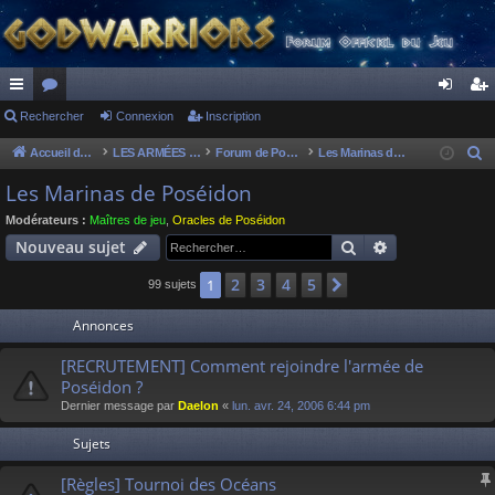
ac
Rechercher
or
Connexion
Inscription
on
ns
co
u
ne
cri
Accueil du forum
LES ARMÉES DIVINES - FORUMS DE CLAN
Forum de Poséidon
Les Marinas de Poséidon
R
e
ur
m
xi
pti
Les Marinas de Poséidon
c
ci
s
on
on
Modérateurs :
Maîtres de jeu
,
Oracles de Poséidon
h
Rechercher
Recherche av
Nouveau sujet
s
e
r
2
3
4
5
1
Suivant
99 sujets
c
Annonces
h
e
[RECRUTEMENT] Comment rejoindre l'armée de
r
Poséidon ?
Dernier message par
Daelon
«
lun. avr. 24, 2006 6:44 pm
Sujets
[Règles] Tournoi des Océans