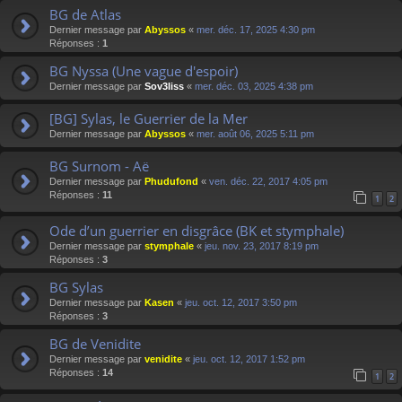
BG de Atlas
Dernier message par
Abyssos
«
mer. déc. 17, 2025 4:30 pm
Réponses :
1
BG Nyssa (Une vague d'espoir)
Dernier message par
Sov3liss
«
mer. déc. 03, 2025 4:38 pm
[BG] Sylas, le Guerrier de la Mer
Dernier message par
Abyssos
«
mer. août 06, 2025 5:11 pm
BG Surnom - Aë
Dernier message par
Phudufond
«
ven. déc. 22, 2017 4:05 pm
Réponses :
11
1
2
Ode d’un guerrier en disgrâce (BK et stymphale)
Dernier message par
stymphale
«
jeu. nov. 23, 2017 8:19 pm
Réponses :
3
BG Sylas
Dernier message par
Kasen
«
jeu. oct. 12, 2017 3:50 pm
Réponses :
3
BG de Venidite
Dernier message par
venidite
«
jeu. oct. 12, 2017 1:52 pm
Réponses :
14
1
2