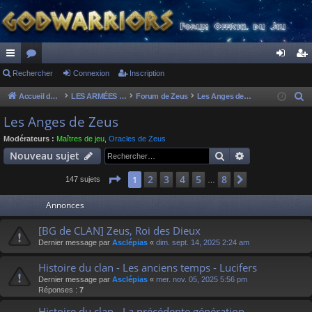
ac
Rechercher
or
Connexion
Inscription
on
ns
co
u
ne
cri
Accueil du forum
LES ARMÉES DIVINES - FORUMS DE CLAN
Forum de Zeus
Les Anges de Zeus
R
e
ur
m
xi
pti
Les Anges de Zeus
c
ci
s
on
on
Modérateurs :
Maîtres de jeu
,
Oracles de Zeus
h
Rechercher
Recherche av
Nouveau sujet
s
e
r
Page
1
sur
8
2
3
4
5
8
1
Suivant
147 sujets
…
c
Annonces
h
e
[BG de CLAN] Zeus, Roi des Dieux
r
Dernier message par
Asclépias
«
dim. sept. 14, 2025 2:24 am
Histoire du clan - Les anciens temps - Lucifers
Dernier message par
Asclépias
«
mer. nov. 05, 2025 5:56 pm
Réponses :
7
Histoire du clan - La précédente génération