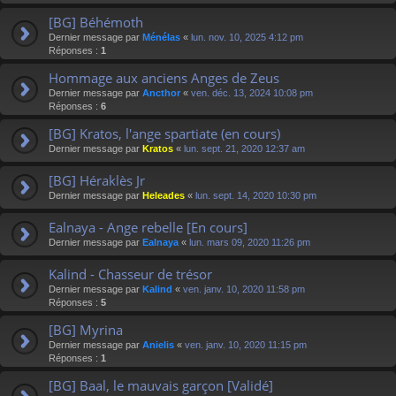
[BG] Béhémoth
Dernier message par
Ménélas
«
lun. nov. 10, 2025 4:12 pm
Réponses :
1
Hommage aux anciens Anges de Zeus
Dernier message par
Ancthor
«
ven. déc. 13, 2024 10:08 pm
Réponses :
6
[BG] Kratos, l'ange spartiate (en cours)
Dernier message par
Kratos
«
lun. sept. 21, 2020 12:37 am
[BG] Héraklès Jr
Dernier message par
Heleades
«
lun. sept. 14, 2020 10:30 pm
Ealnaya - Ange rebelle [En cours]
Dernier message par
Ealnaya
«
lun. mars 09, 2020 11:26 pm
Kalind - Chasseur de trésor
Dernier message par
Kalind
«
ven. janv. 10, 2020 11:58 pm
Réponses :
5
[BG] Myrina
Dernier message par
Anielis
«
ven. janv. 10, 2020 11:15 pm
Réponses :
1
[BG] Baal, le mauvais garçon [Validé]