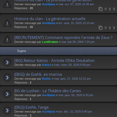
Dernier message par
Asclépias
«
mar. oct. 07, 2025 10:39 am
Réponses :
20
1
2
3
Histoire du clan - La génération actuelle
Dernier message par
Asclépias
«
lun. sept. 15, 2025 10:15 am
Réponses :
20
1
2
3
[RECRUTEMENT] Comment rejoindre l'armée de Zeus ?
Dernier message par
LordKraken
«
mar. juin 08, 2004 7:24 pm
Sujets
[BG] Retour Kaïros - Arrivée Ohko Deukalion
Dernier message par
Kaïros
«
sam. mars 28, 2026 9:08 pm
([BG]) de Ezehk. ex-marina
Dernier message par
Ezehk.
«
mar. janv. 27, 2026 12:31 pm
Réponses :
2
BG de Lushen : Le Théâtre des Cartes
Dernier message par
Asclépias
«
mar. janv. 06, 2026 6:20 pm
Réponses :
1
([BG]) Ezehk, l'ange
Dernier message par
Asclépias
«
lun. déc. 22, 2025 5:40 pm
Réponses :
3