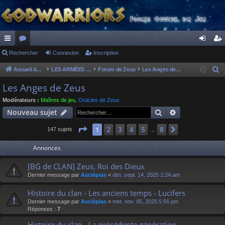
ac
Rechercher
or
Connexion
Inscription
on
ns
co
u
ne
cri
Accueil du forum
LES ARMÉES DIVINES - FORUMS DE CLAN
Forum de Zeus
Les Anges de Zeus
R
e
ur
m
xi
pti
Les Anges de Zeus
c
ci
s
on
on
Modérateurs :
Maîtres de jeu
,
Oracles de Zeus
h
Rechercher
Recherche av
Nouveau sujet
s
e
r
Page
1
sur
8
2
3
4
5
8
1
Suivant
147 sujets
…
c
Annonces
h
e
[BG de CLAN] Zeus, Roi des Dieux
r
Dernier message par
Asclépias
«
dim. sept. 14, 2025 2:24 am
Histoire du clan - Les anciens temps - Lucifers
Dernier message par
Asclépias
«
mer. nov. 05, 2025 5:56 pm
Réponses :
7
Histoire du clan - La précédente génération