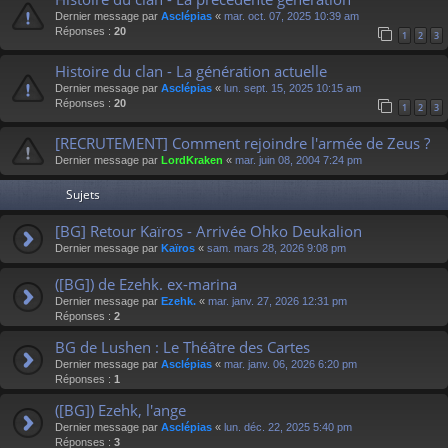
Dernier message par
Asclépias
«
mar. oct. 07, 2025 10:39 am
Réponses :
20
1
2
3
Histoire du clan - La génération actuelle
Dernier message par
Asclépias
«
lun. sept. 15, 2025 10:15 am
Réponses :
20
1
2
3
[RECRUTEMENT] Comment rejoindre l'armée de Zeus ?
Dernier message par
LordKraken
«
mar. juin 08, 2004 7:24 pm
Sujets
[BG] Retour Kaïros - Arrivée Ohko Deukalion
Dernier message par
Kaïros
«
sam. mars 28, 2026 9:08 pm
([BG]) de Ezehk. ex-marina
Dernier message par
Ezehk.
«
mar. janv. 27, 2026 12:31 pm
Réponses :
2
BG de Lushen : Le Théâtre des Cartes
Dernier message par
Asclépias
«
mar. janv. 06, 2026 6:20 pm
Réponses :
1
([BG]) Ezehk, l'ange
Dernier message par
Asclépias
«
lun. déc. 22, 2025 5:40 pm
Réponses :
3