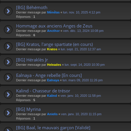
[BG] Béhémoth
Dernier message par
Ménélas
«
lun. nov. 10, 2025 4:12 pm
Réponses :
1
Hommage aux anciens Anges de Zeus
Dernier message par
Ancthor
«
ven. déc. 13, 2024 10:08 pm
Réponses :
6
[BG] Kratos, l'ange spartiate (en cours)
Dernier message par
Kratos
«
lun. sept. 21, 2020 12:37 am
[BG] Héraklès Jr
Dernier message par
Heleades
«
lun. sept. 14, 2020 10:30 pm
Ealnaya - Ange rebelle [En cours]
Dernier message par
Ealnaya
«
lun. mars 09, 2020 11:26 pm
Kalind - Chasseur de trésor
Dernier message par
Kalind
«
ven. janv. 10, 2020 11:58 pm
Réponses :
5
[BG] Myrina
Dernier message par
Anielis
«
ven. janv. 10, 2020 11:15 pm
Réponses :
1
[BG] Baal, le mauvais garçon [Validé]