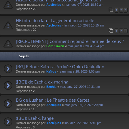
Dernier message par
Asclépias
«
mar. oct. 07, 2025 10:39 am
Réponses :
20
1
2
3
Histoire du clan - La génération actuelle
Dernier message par
Asclépias
«
lun. sept. 15, 2025 10:15 am
Réponses :
20
1
2
3
[RECRUTEMENT] Comment rejoindre l'armée de Zeus ?
Dernier message par
LordKraken
«
mar. juin 08, 2004 7:24 pm
Sujets
[BG] Retour Kaïros - Arrivée Ohko Deukalion
Dernier message par
Kaïros
«
sam. mars 28, 2026 9:08 pm
([BG]) de Ezehk. ex-marina
Dernier message par
Ezehk.
«
mar. janv. 27, 2026 12:31 pm
Réponses :
2
BG de Lushen : Le Théâtre des Cartes
Dernier message par
Asclépias
«
mar. janv. 06, 2026 6:20 pm
Réponses :
1
([BG]) Ezehk, l'ange
Dernier message par
Asclépias
«
lun. déc. 22, 2025 5:40 pm
Réponses :
3