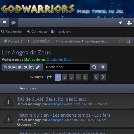
ac
Rechercher
or
Connexion
Inscription
on
ns
co
u
ne
cri
Accueil du forum
LES ARMÉES DIVINES - FORUMS DE CLAN
Forum de Zeus
Les Anges de Zeus
R
e
ur
m
xi
pti
Les Anges de Zeus
c
ci
s
on
on
Modérateurs :
Maîtres de jeu
,
Oracles de Zeus
h
Rechercher
Recherche av
Nouveau sujet
s
e
r
Page
1
sur
8
2
3
4
5
8
1
Suivant
147 sujets
…
c
Annonces
h
e
[BG de CLAN] Zeus, Roi des Dieux
r
Dernier message par
Asclépias
«
dim. sept. 14, 2025 2:24 am
Histoire du clan - Les anciens temps - Lucifers
Dernier message par
Asclépias
«
mer. nov. 05, 2025 5:56 pm
Réponses :
7
Histoire du clan - La précédente génération