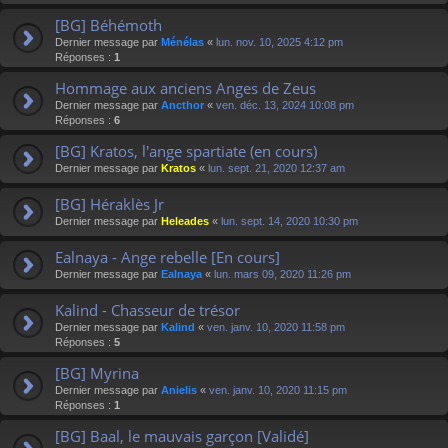
[BG] Béhémoth
Dernier message par
Ménélas
«
lun. nov. 10, 2025 4:12 pm
Réponses :
1
Hommage aux anciens Anges de Zeus
Dernier message par
Ancthor
«
ven. déc. 13, 2024 10:08 pm
Réponses :
6
[BG] Kratos, l'ange spartiate (en cours)
Dernier message par
Kratos
«
lun. sept. 21, 2020 12:37 am
[BG] Héraklès Jr
Dernier message par
Heleades
«
lun. sept. 14, 2020 10:30 pm
Ealnaya - Ange rebelle [En cours]
Dernier message par
Ealnaya
«
lun. mars 09, 2020 11:26 pm
Kalind - Chasseur de trésor
Dernier message par
Kalind
«
ven. janv. 10, 2020 11:58 pm
Réponses :
5
[BG] Myrina
Dernier message par
Anielis
«
ven. janv. 10, 2020 11:15 pm
Réponses :
1
[BG] Baal, le mauvais garçon [Validé]