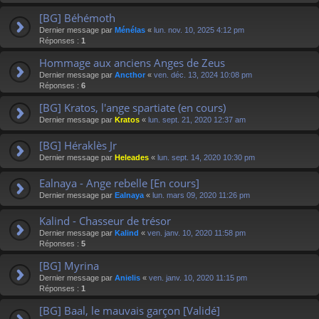
[BG] Béhémoth
Dernier message par
Ménélas
«
lun. nov. 10, 2025 4:12 pm
Réponses :
1
Hommage aux anciens Anges de Zeus
Dernier message par
Ancthor
«
ven. déc. 13, 2024 10:08 pm
Réponses :
6
[BG] Kratos, l'ange spartiate (en cours)
Dernier message par
Kratos
«
lun. sept. 21, 2020 12:37 am
[BG] Héraklès Jr
Dernier message par
Heleades
«
lun. sept. 14, 2020 10:30 pm
Ealnaya - Ange rebelle [En cours]
Dernier message par
Ealnaya
«
lun. mars 09, 2020 11:26 pm
Kalind - Chasseur de trésor
Dernier message par
Kalind
«
ven. janv. 10, 2020 11:58 pm
Réponses :
5
[BG] Myrina
Dernier message par
Anielis
«
ven. janv. 10, 2020 11:15 pm
Réponses :
1
[BG] Baal, le mauvais garçon [Validé]