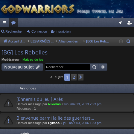
ac
Rechercher
or
Connexion
Inscription
on
ns
co
u
ne
cri
Accueil du forum
LES ARMÉES DIVINES - FORUMS DE CLAN
Alliances des clans
[BG] Les Rebelles
R
e
ur
m
xi
pti
[BG] Les Rebelles
c
ci
s
on
on
Modérateur :
Maîtres de jeu
h
Rechercher
Recherche av
Nouveau sujet
s
e
r
2
1
Suivant
31 sujets
c
Annonces
h
e
[Ennemis du jeu ] Arès
r
Dernier message par
Nikiolas
«
lun. mai 13, 2013 2:23 pm
Réponses :
1
Bienvenue parmi la lie des guerriers...
Dernier message par
Lykaos
«
jeu. août 03, 2006 1:33 pm
Sujets