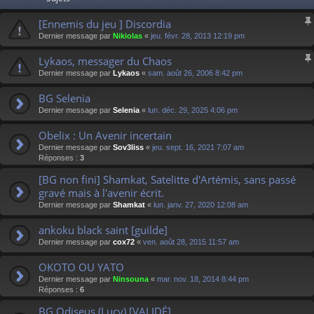
[Ennemis du jeu ] Discordia
Dernier message par
Nikiolas
«
jeu. févr. 28, 2013 12:19 pm
Lykaos, messager du Chaos
Dernier message par
Lykaos
«
sam. août 26, 2006 8:42 pm
BG Selenia
Dernier message par
Selenia
«
lun. déc. 29, 2025 4:06 pm
Obelix : Un Avenir incertain
Dernier message par
Sov3liss
«
jeu. sept. 16, 2021 7:07 am
Réponses :
3
[BG non fini] Shamkat, Satelitte d'Artémis, sans passé
gravé mais à l'avenir écrit.
Dernier message par
Shamkat
«
lun. janv. 27, 2020 12:08 am
ankoku black saint [guilde]
Dernier message par
cox72
«
ven. août 28, 2015 11:57 am
OKOTO OU YATO
Dernier message par
Ninsouna
«
mar. nov. 18, 2014 8:44 pm
Réponses :
6
BG Odiseus (Lucy) [VALIDÉ]