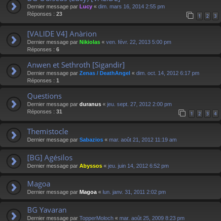
Dernier message par
Lucy
«
dim. mars 16, 2014 2:55 pm
Réponses :
23
1
2
3
[VALIDE V4] Anàrion
Dernier message par
Nikiolas
«
ven. févr. 22, 2013 5:00 pm
Réponses :
6
Anwen et Sethroth [Sigandir]
Dernier message par
Zenas / DeathAngel
«
dim. oct. 14, 2012 6:17 pm
Réponses :
1
Questions
Dernier message par
duranus
«
jeu. sept. 27, 2012 2:00 pm
Réponses :
31
1
2
3
4
Themistocle
Dernier message par
Sabazios
«
mar. août 21, 2012 11:19 am
[BG] Agésilos
Dernier message par
Abyssos
«
jeu. juin 14, 2012 6:52 pm
Magoa
Dernier message par
Magoa
«
lun. janv. 31, 2011 2:02 pm
BG Yavaran
Dernier message par
TopperMoloch
«
mar. août 25, 2009 8:23 pm