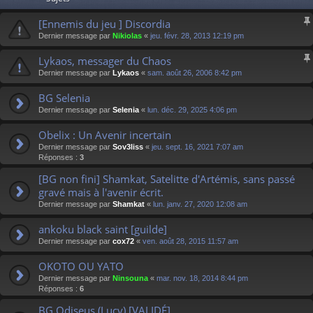
[Ennemis du jeu ] Discordia
Dernier message par
Nikiolas
«
jeu. févr. 28, 2013 12:19 pm
Lykaos, messager du Chaos
Dernier message par
Lykaos
«
sam. août 26, 2006 8:42 pm
BG Selenia
Dernier message par
Selenia
«
lun. déc. 29, 2025 4:06 pm
Obelix : Un Avenir incertain
Dernier message par
Sov3liss
«
jeu. sept. 16, 2021 7:07 am
Réponses :
3
[BG non fini] Shamkat, Satelitte d'Artémis, sans passé
gravé mais à l'avenir écrit.
Dernier message par
Shamkat
«
lun. janv. 27, 2020 12:08 am
ankoku black saint [guilde]
Dernier message par
cox72
«
ven. août 28, 2015 11:57 am
OKOTO OU YATO
Dernier message par
Ninsouna
«
mar. nov. 18, 2014 8:44 pm
Réponses :
6
BG Odiseus (Lucy) [VALIDÉ]