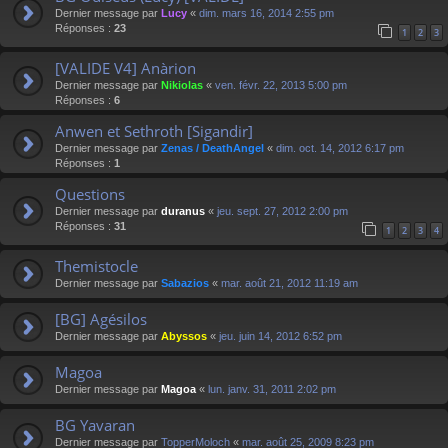
Dernier message par
Lucy
«
dim. mars 16, 2014 2:55 pm
Réponses :
23
1
2
3
[VALIDE V4] Anàrion
Dernier message par
Nikiolas
«
ven. févr. 22, 2013 5:00 pm
Réponses :
6
Anwen et Sethroth [Sigandir]
Dernier message par
Zenas / DeathAngel
«
dim. oct. 14, 2012 6:17 pm
Réponses :
1
Questions
Dernier message par
duranus
«
jeu. sept. 27, 2012 2:00 pm
Réponses :
31
1
2
3
4
Themistocle
Dernier message par
Sabazios
«
mar. août 21, 2012 11:19 am
[BG] Agésilos
Dernier message par
Abyssos
«
jeu. juin 14, 2012 6:52 pm
Magoa
Dernier message par
Magoa
«
lun. janv. 31, 2011 2:02 pm
BG Yavaran
Dernier message par
TopperMoloch
«
mar. août 25, 2009 8:23 pm