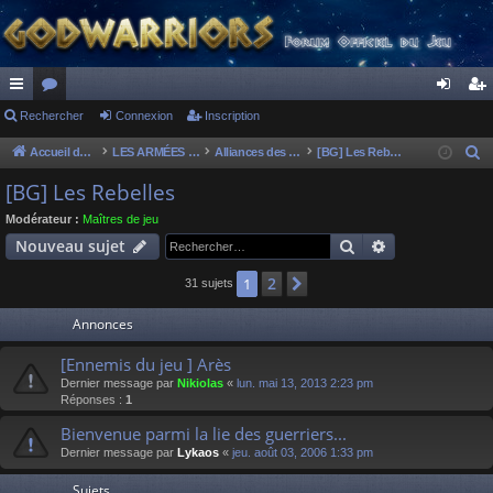
ac
Rechercher
or
Connexion
Inscription
on
ns
co
u
ne
cri
Accueil du forum
LES ARMÉES DIVINES - FORUMS DE CLAN
Alliances des clans
[BG] Les Rebelles
R
e
ur
m
xi
pti
[BG] Les Rebelles
c
ci
s
on
on
Modérateur :
Maîtres de jeu
h
Rechercher
Recherche av
Nouveau sujet
s
e
r
2
1
Suivant
31 sujets
c
Annonces
h
e
[Ennemis du jeu ] Arès
r
Dernier message par
Nikiolas
«
lun. mai 13, 2013 2:23 pm
Réponses :
1
Bienvenue parmi la lie des guerriers...
Dernier message par
Lykaos
«
jeu. août 03, 2006 1:33 pm
Sujets