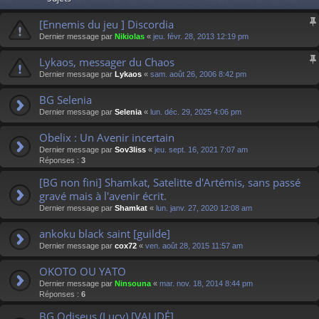
[Ennemis du jeu ] Discordia
Dernier message par
Nikiolas
«
jeu. févr. 28, 2013 12:19 pm
Lykaos, messager du Chaos
Dernier message par
Lykaos
«
sam. août 26, 2006 8:42 pm
BG Selenia
Dernier message par
Selenia
«
lun. déc. 29, 2025 4:06 pm
Obelix : Un Avenir incertain
Dernier message par
Sov3liss
«
jeu. sept. 16, 2021 7:07 am
Réponses :
3
[BG non fini] Shamkat, Satelitte d'Artémis, sans passé
gravé mais à l'avenir écrit.
Dernier message par
Shamkat
«
lun. janv. 27, 2020 12:08 am
ankoku black saint [guilde]
Dernier message par
cox72
«
ven. août 28, 2015 11:57 am
OKOTO OU YATO
Dernier message par
Ninsouna
«
mar. nov. 18, 2014 8:44 pm
Réponses :
6
BG Odiseus (Lucy) [VALIDÉ]