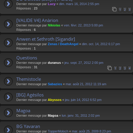
Dernier message par
Lucy
«
dim. mars 16, 2014 2:55 pm
Réponses :
23
1
2
3
[VALIDE V4] Anàrion
Dernier message par
Nikiolas
«
ven. févr. 22, 2013 5:00 pm
Réponses :
6
Anwen et Sethroth [Sigandir]
Dernier message par
Zenas / DeathAngel
«
dim. oct. 14, 2012 6:17 pm
Réponses :
1
Questions
Dernier message par
duranus
«
jeu. sept. 27, 2012 2:00 pm
Réponses :
31
1
2
3
4
Themistocle
Dernier message par
Sabazios
«
mar. août 21, 2012 11:19 am
[BG] Agésilos
Dernier message par
Abyssos
«
jeu. juin 14, 2012 6:52 pm
Magoa
Dernier message par
Magoa
«
lun. janv. 31, 2011 2:02 pm
BG Yavaran
Dernier message par
TopperMoloch
«
mar. août 25, 2009 8:23 pm