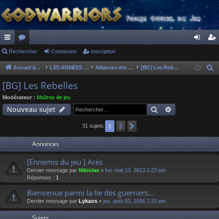
ac
Rechercher
or
Connexion
Inscription
on
ns
co
u
ne
cri
Accueil du forum
LES ARMÉES DIVINES - FORUMS DE CLAN
Alliances des clans
[BG] Les Rebelles
R
e
ur
m
xi
pti
[BG] Les Rebelles
c
ci
s
on
on
Modérateur :
Maîtres de jeu
h
Rechercher
Recherche av
Nouveau sujet
s
e
r
2
1
Suivant
31 sujets
c
Annonces
h
e
[Ennemis du jeu ] Arès
r
Dernier message par
Nikiolas
«
lun. mai 13, 2013 2:23 pm
Réponses :
1
Bienvenue parmi la lie des guerriers...
Dernier message par
Lykaos
«
jeu. août 03, 2006 1:33 pm
Sujets