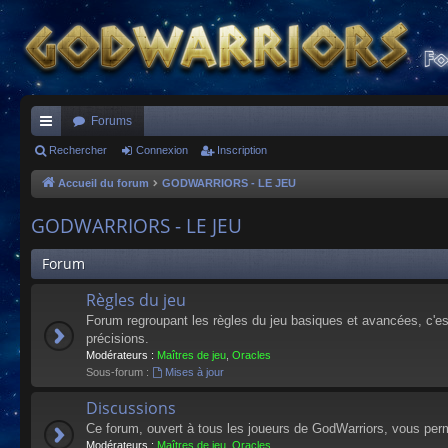
Forums
ac
Rechercher
Connexion
Inscription
co
Accueil du forum
GODWARRIORS - LE JEU
ur
GODWARRIORS - LE JEU
ci
Forum
s
Règles du jeu
Forum regroupant les règles du jeu basiques et avancées, c'est 
précisions.
Modérateurs :
Maîtres de jeu
,
Oracles
Sous-forum :
Mises à jour
Discussions
Ce forum, ouvert à tous les joueurs de GodWarriors, vous perm
Modérateurs :
Maîtres de jeu
,
Oracles