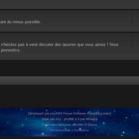
vant du mieux possible.
, n'hésitez pas à venir discuter des œuvres que vous aimez ! Vous
 pronostics.
Développé par
phpBB
® Forum Software © phpBB Limited
Style par
Arty
- phpBB 3.3 par MrGaby
Traduction française officielle
©
Qiaeru
Confidentialité
|
Conditions