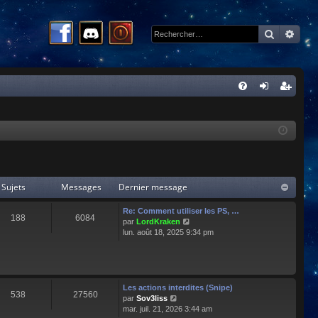
Recherc
Rech
R
FA
on
ns
Q
ne
cri
xi
pti
on
on
Sujets
Messages
Dernier message
Re: Comment utiliser les PS, …
188
6084
C
par
LordKraken
o
lun. août 18, 2025 9:34 pm
n
s
u
l
t
Les actions interdites (Snipe)
538
27560
e
C
par
Sov3liss
r
o
mar. juil. 21, 2026 3:44 am
l