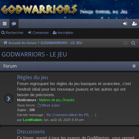
ac
Rechercher
or
Connexion
Inscription
on
ns
co
u
ne
cri
Accueil du forum
GODWARRIORS - LE JEU
R
e
ur
m
xi
pti
GODWARRIORS - LE JEU
c
ci
s
on
on
h
Forum
s
e
Règles du jeu
r
Forum regroupant les règles du jeu basiques et avancées, c'est
c
l'endroit idéal pour les nouveaux joueurs et les autres qui ont
h
besoin de précisions.
e
Modérateurs :
Maîtres de jeu
,
Oracles
r
Sous-forum :
Mises à jour
Sujets :
188
Dernier message :
Re: Comment utiliser les PS, …
par
LordKraken
, lun. août 18, 2025 9:34 pm
Discussions
Ce forum, ouvert à tous les joueurs de GodWarriors, vous permet