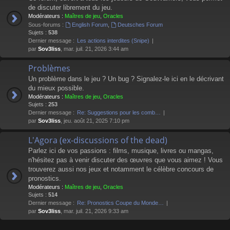
de discuter librement du jeu.
Modérateurs :
Maîtres de jeu
,
Oracles
Sous-forums :
English Forum
,
Deutsches Forum
Sujets :
538
Dernier message :
Les actions interdites (Snipe)
par
Sov3liss
, mar. juil. 21, 2026 3:44 am
Problèmes
Un problème dans le jeu ? Un bug ? Signalez-le ici en le décrivant
du mieux possible.
Modérateurs :
Maîtres de jeu
,
Oracles
Sujets :
253
Dernier message :
Re: Suggestions pour les comb…
par
Sov3liss
, jeu. août 21, 2025 7:10 pm
L'Agora (ex-discussions of the dead)
Parlez ici de vos passions : films, musique, livres ou mangas,
n'hésitez pas à venir discuter des œuvres que vous aimez ! Vous
trouverez aussi nos jeux et notamment le célèbre concours de
pronostics.
Modérateurs :
Maîtres de jeu
,
Oracles
Sujets :
514
Dernier message :
Re: Pronostics Coupe du Monde…
par
Sov3liss
, mar. juil. 21, 2026 9:33 am