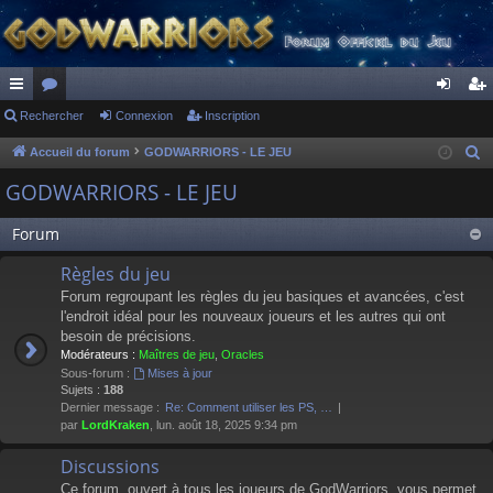
ac
Rechercher
or
Connexion
Inscription
on
ns
co
u
ne
cri
Accueil du forum
GODWARRIORS - LE JEU
R
e
ur
m
xi
pti
GODWARRIORS - LE JEU
c
ci
s
on
on
h
Forum
s
e
Règles du jeu
r
Forum regroupant les règles du jeu basiques et avancées, c'est
c
l'endroit idéal pour les nouveaux joueurs et les autres qui ont
h
besoin de précisions.
e
Modérateurs :
Maîtres de jeu
,
Oracles
r
Sous-forum :
Mises à jour
Sujets :
188
Dernier message :
Re: Comment utiliser les PS, …
par
LordKraken
, lun. août 18, 2025 9:34 pm
Discussions
Ce forum, ouvert à tous les joueurs de GodWarriors, vous permet