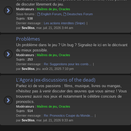
de discuter librement du jeu.
Modérateurs :
Maîtres de jeu
,
Oracles
Sous-forums :
English Forum
,
Deutsches Forum
Sujets :
538
Dernier message :
Les actions interdites (Snipe)
par
Sov3liss
, mar. juil. 21, 2026 3:44 am
Problèmes
Un problème dans le jeu ? Un bug ? Signalez-le ici en le décrivant
du mieux possible.
Modérateurs :
Maîtres de jeu
,
Oracles
Sujets :
253
Dernier message :
Re: Suggestions pour les comb…
par
Sov3liss
, jeu. août 21, 2025 7:10 pm
L'Agora (ex-discussions of the dead)
Parlez ici de vos passions : films, musique, livres ou mangas,
n'hésitez pas à venir discuter des œuvres que vous aimez ! Vous
trouverez aussi nos jeux et notamment le célèbre concours de
pronostics.
Modérateurs :
Maîtres de jeu
,
Oracles
Sujets :
514
Dernier message :
Re: Pronostics Coupe du Monde…
par
Sov3liss
, mar. juil. 21, 2026 9:33 am