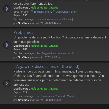
de discuter librement du jeu.
Modérateurs :
Maîtres de jeu
,
Oracles
Sous-forums :
English Forum
,
Deutsches Forum
Sujets :
538
Dernier message :
Les actions interdites (Snipe)
par
Sov3liss
, mar. juil. 21, 2026 3:44 am
Problèmes
Un problème dans le jeu ? Un bug ? Signalez-le ici en le décrivant
du mieux possible.
Modérateurs :
Maîtres de jeu
,
Oracles
Sujets :
253
Dernier message :
Re: Suggestions pour les comb…
par
Sov3liss
, jeu. août 21, 2025 7:10 pm
L'Agora (ex-discussions of the dead)
Parlez ici de vos passions : films, musique, livres ou mangas,
n'hésitez pas à venir discuter des œuvres que vous aimez ! Vous
trouverez aussi nos jeux et notamment le célèbre concours de
pronostics.
Modérateurs :
Maîtres de jeu
,
Oracles
Sujets :
514
Dernier message :
Re: Pronostics Coupe du Monde…
par
Sov3liss
, mar. juil. 21, 2026 9:33 am