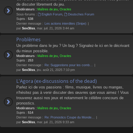
de discuter librement du jeu.
Modérateurs :
Maîtres de jeu
,
Oracles
Sous-forums :
English Forum
,
Deutsches Forum
Sujets :
538
Dernier message :
Les actions interdites (Snipe)
par
Sov3liss
, mar. juil. 21, 2026 3:44 am
Problèmes
Un problème dans le jeu ? Un bug ? Signalez-le ici en le décrivant
du mieux possible.
Modérateurs :
Maîtres de jeu
,
Oracles
Sujets :
253
Dernier message :
Re: Suggestions pour les comb…
par
Sov3liss
, jeu. août 21, 2025 7:10 pm
L'Agora (ex-discussions of the dead)
Parlez ici de vos passions : films, musique, livres ou mangas,
n'hésitez pas à venir discuter des œuvres que vous aimez ! Vous
trouverez aussi nos jeux et notamment le célèbre concours de
pronostics.
Modérateurs :
Maîtres de jeu
,
Oracles
Sujets :
514
Dernier message :
Re: Pronostics Coupe du Monde…
par
Sov3liss
, mar. juil. 21, 2026 9:33 am