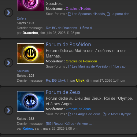
Spectres.
Modérateur :
Oracles d'Hadès
Sous-forums :
Les Spectres d'Hadès
,
La porte des
Enfers
Sujets :
197
Dernier message :
Re: BG de Dracerinx - L'âme d…
par
Dracerinx
, dim. juin 28, 2026 11:28 pm
Forum de Poséidon
Forum dédié au Maître des 7 océans et à ses
Marinas.
Modérateur :
Oracles de Poséidon
Sous-forums :
Les Marinas de Poséidon
,
Le cap
Sounion
Sujets :
103
Dernier message :
Re: BG Ulryk
par
Ulryk
, dim. mai 17, 2026 1:44 pm
Forum de Zeus
Forum dédié au Dieu des Dieux, Roi de l'Olympe,
et à ses Anges.
Modérateur :
Oracles de Zeus
Sous-forums :
Les Anges de Zeus
,
Le Mont Olympe
Sujets :
163
Dernier message :
[BG] Retour Kaïros - Arrivée …
par
Kaïros
, sam. mars 28, 2026 9:08 pm