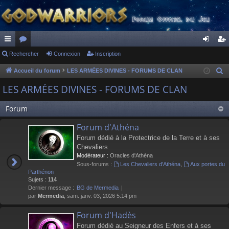
ac
Rechercher
or
Connexion
Inscription
on
ns
co
u
ne
cri
Accueil du forum
LES ARMÉES DIVINES - FORUMS DE CLAN
R
e
ur
m
xi
pti
LES ARMÉES DIVINES - FORUMS DE CLAN
c
ci
s
on
on
h
Forum
s
e
Forum d'Athéna
r
Forum dédié à la Protectrice de la Terre et à ses
c
Chevaliers.
h
Modérateur :
Oracles d'Athéna
e
Sous-forums :
Les Chevaliers d'Athéna
,
Aux portes du
r
Parthénon
Sujets :
114
Dernier message :
BG de Mermedia
par
Mermedia
, sam. janv. 03, 2026 5:14 pm
Forum d'Hadès
Forum dédié au Seigneur des Enfers et à ses