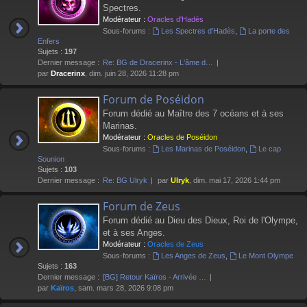
Spectres.
Modérateur :
Oracles d'Hadès
Sous-forums :
Les Spectres d'Hadès
,
La porte des
Enfers
Sujets :
197
Dernier message :
Re: BG de Dracerinx - L'âme d…
par
Dracerinx
, dim. juin 28, 2026 11:28 pm
Forum de Poséidon
Forum dédié au Maître des 7 océans et à ses
Marinas.
Modérateur :
Oracles de Poséidon
Sous-forums :
Les Marinas de Poséidon
,
Le cap
Sounion
Sujets :
103
Dernier message :
Re: BG Ulryk
par
Ulryk
, dim. mai 17, 2026 1:44 pm
Forum de Zeus
Forum dédié au Dieu des Dieux, Roi de l'Olympe,
et à ses Anges.
Modérateur :
Oracles de Zeus
Sous-forums :
Les Anges de Zeus
,
Le Mont Olympe
Sujets :
163
Dernier message :
[BG] Retour Kaïros - Arrivée …
par
Kaïros
, sam. mars 28, 2026 9:08 pm