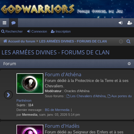
ac
Rechercher
or
Connexion
Inscription
on
ns
co
u
ne
cri
Accueil du forum
LES ARMÉES DIVINES - FORUMS DE CLAN
R
e
ur
m
xi
pti
LES ARMÉES DIVINES - FORUMS DE CLAN
c
ci
s
on
on
h
Forum
s
e
Forum d'Athéna
r
Forum dédié à la Protectrice de la Terre et à ses
c
Chevaliers.
h
Modérateur :
Oracles d'Athéna
e
Sous-forums :
Les Chevaliers d'Athéna
,
Aux portes du
r
Parthénon
Sujets :
114
Dernier message :
BG de Mermedia
par
Mermedia
, sam. janv. 03, 2026 5:14 pm
Forum d'Hadès
Forum dédié au Seigneur des Enfers et à ses