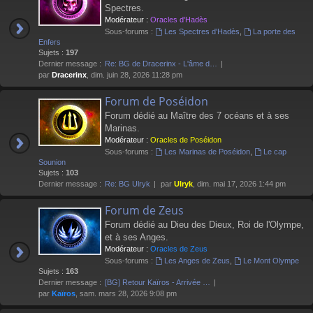
Spectres.
Modérateur :
Oracles d'Hadès
Sous-forums :
Les Spectres d'Hadès
,
La porte des
Enfers
Sujets :
197
Dernier message :
Re: BG de Dracerinx - L'âme d…
par
Dracerinx
, dim. juin 28, 2026 11:28 pm
Forum de Poséidon
Forum dédié au Maître des 7 océans et à ses
Marinas.
Modérateur :
Oracles de Poséidon
Sous-forums :
Les Marinas de Poséidon
,
Le cap
Sounion
Sujets :
103
Dernier message :
Re: BG Ulryk
par
Ulryk
, dim. mai 17, 2026 1:44 pm
Forum de Zeus
Forum dédié au Dieu des Dieux, Roi de l'Olympe,
et à ses Anges.
Modérateur :
Oracles de Zeus
Sous-forums :
Les Anges de Zeus
,
Le Mont Olympe
Sujets :
163
Dernier message :
[BG] Retour Kaïros - Arrivée …
par
Kaïros
, sam. mars 28, 2026 9:08 pm