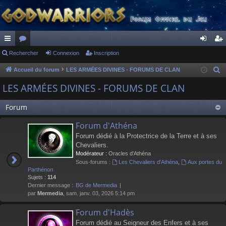
ac
Rechercher
or
Connexion
Inscription
on
ns
co
u
ne
cri
Accueil du forum
LES ARMÉES DIVINES - FORUMS DE CLAN
R
e
ur
m
xi
pti
LES ARMÉES DIVINES - FORUMS DE CLAN
c
ci
s
on
on
h
Forum
s
e
Forum d'Athéna
r
Forum dédié à la Protectrice de la Terre et à ses
c
Chevaliers.
h
Modérateur :
Oracles d'Athéna
e
Sous-forums :
Les Chevaliers d'Athéna
,
Aux portes du
r
Parthénon
Sujets :
114
Dernier message :
BG de Mermedia
par
Mermedia
, sam. janv. 03, 2026 5:14 pm
Forum d'Hadès
Forum dédié au Seigneur des Enfers et à ses