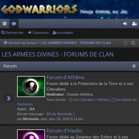
ac
Rechercher
or
Connexion
Inscription
on
ns
co
u
ne
cri
Accueil du forum
LES ARMÉES DIVINES - FORUMS DE CLAN
R
e
ur
m
xi
pti
LES ARMÉES DIVINES - FORUMS DE CLAN
c
ci
s
on
on
h
Forum
s
e
Forum d'Athéna
r
Forum dédié à la Protectrice de la Terre et à ses
c
Chevaliers.
h
Modérateur :
Oracles d'Athéna
e
Sous-forums :
Les Chevaliers d'Athéna
,
Aux portes du
r
Parthénon
Sujets :
114
Dernier message :
BG de Mermedia
par
Mermedia
, sam. janv. 03, 2026 5:14 pm
Forum d'Hadès
Forum dédié au Seigneur des Enfers et à ses