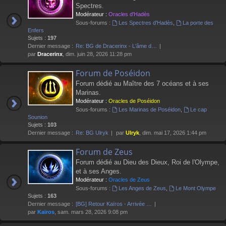
Spectres.
Modérateur :
Oracles d'Hadès
Sous-forums :
Les Spectres d'Hadès
,
La porte des
Enfers
Sujets :
197
Dernier message :
Re: BG de Dracerinx - L'âme d…
par
Dracerinx
, dim. juin 28, 2026 11:28 pm
Forum de Poséidon
Forum dédié au Maître des 7 océans et à ses
Marinas.
Modérateur :
Oracles de Poséidon
Sous-forums :
Les Marinas de Poséidon
,
Le cap
Sounion
Sujets :
103
Dernier message :
Re: BG Ulryk
par
Ulryk
, dim. mai 17, 2026 1:44 pm
Forum de Zeus
Forum dédié au Dieu des Dieux, Roi de l'Olympe,
et à ses Anges.
Modérateur :
Oracles de Zeus
Sous-forums :
Les Anges de Zeus
,
Le Mont Olympe
Sujets :
163
Dernier message :
[BG] Retour Kaïros - Arrivée …
par
Kaïros
, sam. mars 28, 2026 9:08 pm