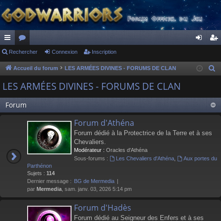
ac
Rechercher
or
Connexion
Inscription
on
ns
co
u
ne
cri
Accueil du forum
LES ARMÉES DIVINES - FORUMS DE CLAN
R
e
ur
m
xi
pti
LES ARMÉES DIVINES - FORUMS DE CLAN
c
ci
s
on
on
h
Forum
s
e
Forum d'Athéna
r
Forum dédié à la Protectrice de la Terre et à ses
c
Chevaliers.
h
Modérateur :
Oracles d'Athéna
e
Sous-forums :
Les Chevaliers d'Athéna
,
Aux portes du
r
Parthénon
Sujets :
114
Dernier message :
BG de Mermedia
par
Mermedia
, sam. janv. 03, 2026 5:14 pm
Forum d'Hadès
Forum dédié au Seigneur des Enfers et à ses