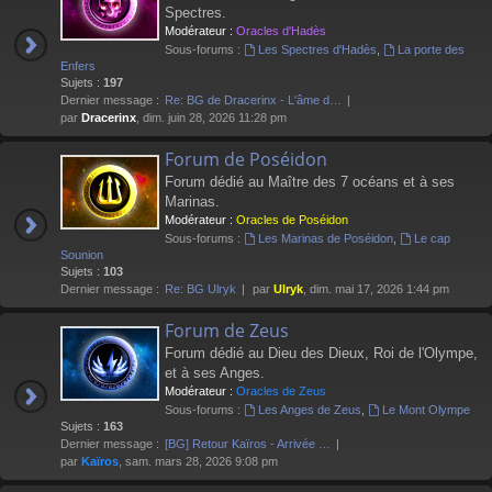
Spectres.
Modérateur :
Oracles d'Hadès
Sous-forums :
Les Spectres d'Hadès
,
La porte des
Enfers
Sujets :
197
Dernier message :
Re: BG de Dracerinx - L'âme d…
par
Dracerinx
, dim. juin 28, 2026 11:28 pm
Forum de Poséidon
Forum dédié au Maître des 7 océans et à ses
Marinas.
Modérateur :
Oracles de Poséidon
Sous-forums :
Les Marinas de Poséidon
,
Le cap
Sounion
Sujets :
103
Dernier message :
Re: BG Ulryk
par
Ulryk
, dim. mai 17, 2026 1:44 pm
Forum de Zeus
Forum dédié au Dieu des Dieux, Roi de l'Olympe,
et à ses Anges.
Modérateur :
Oracles de Zeus
Sous-forums :
Les Anges de Zeus
,
Le Mont Olympe
Sujets :
163
Dernier message :
[BG] Retour Kaïros - Arrivée …
par
Kaïros
, sam. mars 28, 2026 9:08 pm