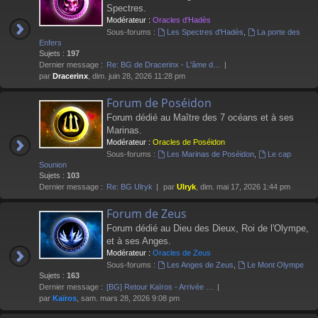
Spectres.
Modérateur :
Oracles d'Hadès
Sous-forums :
Les Spectres d'Hadès
,
La porte des
Enfers
Sujets :
197
Dernier message :
Re: BG de Dracerinx - L'âme d…
par
Dracerinx
, dim. juin 28, 2026 11:28 pm
Forum de Poséidon
Forum dédié au Maître des 7 océans et à ses
Marinas.
Modérateur :
Oracles de Poséidon
Sous-forums :
Les Marinas de Poséidon
,
Le cap
Sounion
Sujets :
103
Dernier message :
Re: BG Ulryk
par
Ulryk
, dim. mai 17, 2026 1:44 pm
Forum de Zeus
Forum dédié au Dieu des Dieux, Roi de l'Olympe,
et à ses Anges.
Modérateur :
Oracles de Zeus
Sous-forums :
Les Anges de Zeus
,
Le Mont Olympe
Sujets :
163
Dernier message :
[BG] Retour Kaïros - Arrivée …
par
Kaïros
, sam. mars 28, 2026 9:08 pm