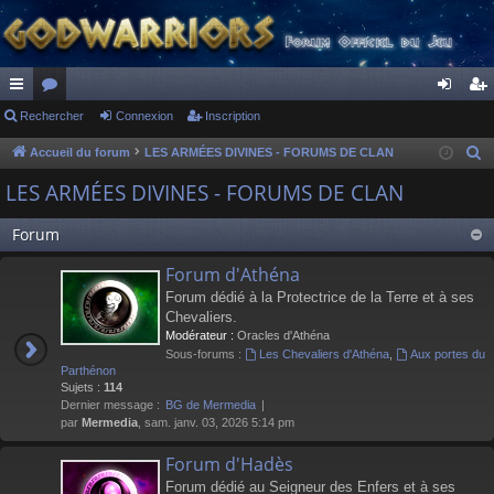
ac
Rechercher
or
Connexion
Inscription
on
ns
co
u
ne
cri
Accueil du forum
LES ARMÉES DIVINES - FORUMS DE CLAN
R
e
ur
m
xi
pti
LES ARMÉES DIVINES - FORUMS DE CLAN
c
ci
s
on
on
h
Forum
s
e
Forum d'Athéna
r
Forum dédié à la Protectrice de la Terre et à ses
c
Chevaliers.
h
Modérateur :
Oracles d'Athéna
e
Sous-forums :
Les Chevaliers d'Athéna
,
Aux portes du
r
Parthénon
Sujets :
114
Dernier message :
BG de Mermedia
par
Mermedia
, sam. janv. 03, 2026 5:14 pm
Forum d'Hadès
Forum dédié au Seigneur des Enfers et à ses