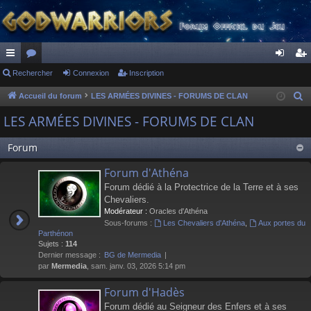
ac
Rechercher
or
Connexion
Inscription
on
ns
co
u
ne
cri
Accueil du forum
LES ARMÉES DIVINES - FORUMS DE CLAN
R
e
ur
m
xi
pti
LES ARMÉES DIVINES - FORUMS DE CLAN
c
ci
s
on
on
h
Forum
s
e
Forum d'Athéna
r
Forum dédié à la Protectrice de la Terre et à ses
c
Chevaliers.
h
Modérateur :
Oracles d'Athéna
e
Sous-forums :
Les Chevaliers d'Athéna
,
Aux portes du
r
Parthénon
Sujets :
114
Dernier message :
BG de Mermedia
par
Mermedia
, sam. janv. 03, 2026 5:14 pm
Forum d'Hadès
Forum dédié au Seigneur des Enfers et à ses