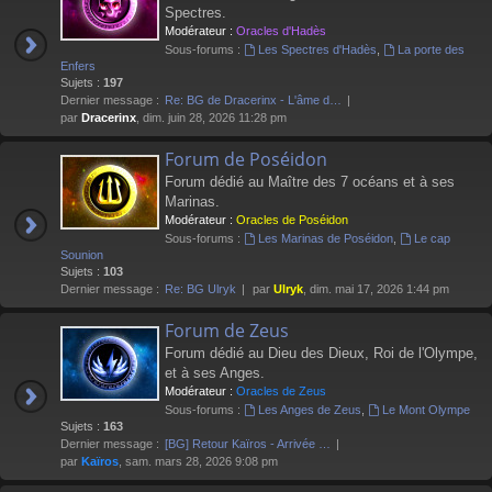
Spectres.
Modérateur :
Oracles d'Hadès
Sous-forums :
Les Spectres d'Hadès
,
La porte des
Enfers
Sujets :
197
Dernier message :
Re: BG de Dracerinx - L'âme d…
par
Dracerinx
, dim. juin 28, 2026 11:28 pm
Forum de Poséidon
Forum dédié au Maître des 7 océans et à ses
Marinas.
Modérateur :
Oracles de Poséidon
Sous-forums :
Les Marinas de Poséidon
,
Le cap
Sounion
Sujets :
103
Dernier message :
Re: BG Ulryk
par
Ulryk
, dim. mai 17, 2026 1:44 pm
Forum de Zeus
Forum dédié au Dieu des Dieux, Roi de l'Olympe,
et à ses Anges.
Modérateur :
Oracles de Zeus
Sous-forums :
Les Anges de Zeus
,
Le Mont Olympe
Sujets :
163
Dernier message :
[BG] Retour Kaïros - Arrivée …
par
Kaïros
, sam. mars 28, 2026 9:08 pm