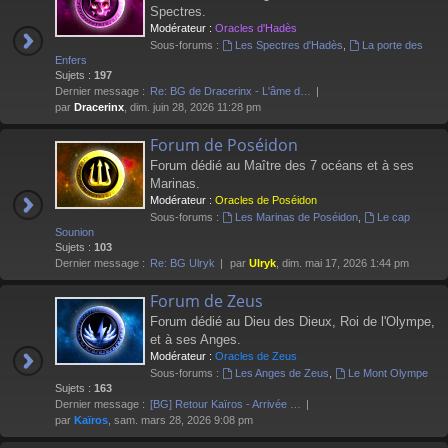
Spectres.
Modérateur :
Oracles d'Hadès
Sous-forums :
Les Spectres d'Hadès
,
La porte des
Enfers
Sujets :
197
Dernier message :
Re: BG de Dracerinx - L'âme d…
par
Dracerinx
, dim. juin 28, 2026 11:28 pm
Forum de Poséidon
Forum dédié au Maître des 7 océans et à ses
Marinas.
Modérateur :
Oracles de Poséidon
Sous-forums :
Les Marinas de Poséidon
,
Le cap
Sounion
Sujets :
103
Dernier message :
Re: BG Ulryk
par
Ulryk
, dim. mai 17, 2026 1:44 pm
Forum de Zeus
Forum dédié au Dieu des Dieux, Roi de l'Olympe,
et à ses Anges.
Modérateur :
Oracles de Zeus
Sous-forums :
Les Anges de Zeus
,
Le Mont Olympe
Sujets :
163
Dernier message :
[BG] Retour Kaïros - Arrivée …
par
Kaïros
, sam. mars 28, 2026 9:08 pm