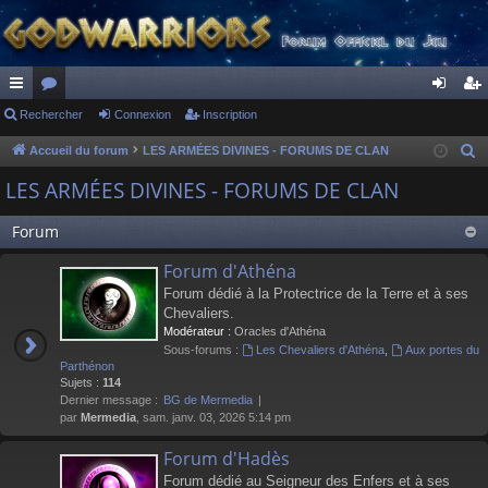
ac
Rechercher
or
Connexion
Inscription
on
ns
co
u
ne
cri
Accueil du forum
LES ARMÉES DIVINES - FORUMS DE CLAN
R
e
ur
m
xi
pti
LES ARMÉES DIVINES - FORUMS DE CLAN
c
ci
s
on
on
h
Forum
s
e
Forum d'Athéna
r
Forum dédié à la Protectrice de la Terre et à ses
c
Chevaliers.
h
Modérateur :
Oracles d'Athéna
e
Sous-forums :
Les Chevaliers d'Athéna
,
Aux portes du
r
Parthénon
Sujets :
114
Dernier message :
BG de Mermedia
par
Mermedia
, sam. janv. 03, 2026 5:14 pm
Forum d'Hadès
Forum dédié au Seigneur des Enfers et à ses