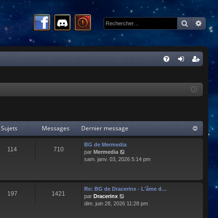
Recherc
Rech
R
FA
on
ns
Q
ne
cri
xi
pti
on
on
Sujets
Messages
Dernier message
BG de Mermedia
114
710
C
par
Mermedia
o
sam. janv. 03, 2026 5:14 pm
n
s
u
l
Re: BG de Dracerinx - L'âme d…
197
1421
t
C
par
Dracerinx
e
o
dim. juin 28, 2026 11:28 pm
r
n
l
s