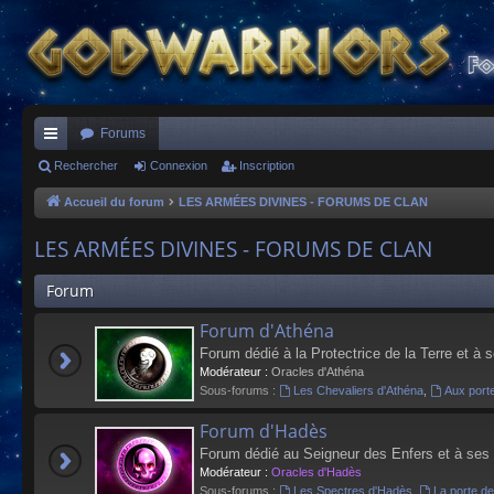
Forums
ac
Rechercher
Connexion
Inscription
co
Accueil du forum
LES ARMÉES DIVINES - FORUMS DE CLAN
ur
LES ARMÉES DIVINES - FORUMS DE CLAN
ci
Forum
s
Forum d'Athéna
Forum dédié à la Protectrice de la Terre et à 
Modérateur :
Oracles d'Athéna
Sous-forums :
Les Chevaliers d'Athéna
,
Aux port
Forum d'Hadès
Forum dédié au Seigneur des Enfers et à ses
Modérateur :
Oracles d'Hadès
Sous-forums :
Les Spectres d'Hadès
,
La porte d