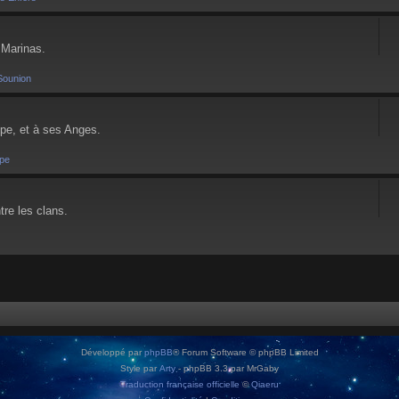
 Marinas.
Sounion
pe, et à ses Anges.
pe
tre les clans.
Développé par
phpBB
® Forum Software © phpBB Limited
Style par
Arty
- phpBB 3.3 par MrGaby
Traduction française officielle
©
Qiaeru