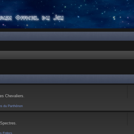
ses Chevaliers.
es du Parthénon
 Spectres.
es Enfers