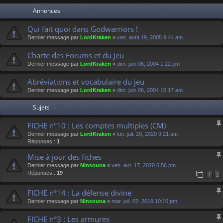
Annonces
Qui fait quoi dans Godwarriors !
Dernier message par
LordKraken
«
ven. août 19, 2005 9:44 am
Charte des Forums et du Jeu
Dernier message par
LordKraken
«
dim. juin 06, 2004 1:22 pm
Abréviations et vocabulaire du jeu
Dernier message par
LordKraken
«
dim. juin 06, 2004 10:17 am
Sujets
FICHE n°10 : Les comptes multiples (CM)
Dernier message par
LordKraken
«
lun. juil. 20, 2020 9:21 am
Réponses :
1
Mise à jour des fiches
Dernier message par
Ninsouna
«
ven. avr. 17, 2020 6:56 pm
Réponses :
19
1
2
FICHE n°14 : La défense divine
Dernier message par
Ninsouna
«
mar. juil. 02, 2019 10:10 pm
FICHE n°3 : Les armures