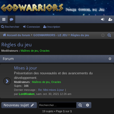
ac
Rechercher
or
Connexion
Inscription
on
ns
co
u
ne
cri
Accueil du forum
GODWARRIORS - LE JEU
Règles du jeu
R
e
ur
m
xi
pti
Règles du jeu
c
ci
s
on
on
Modérateurs :
Maîtres de jeu
,
Oracles
h
s
e
Forum
r
Mises à jour
c
Présentation des nouveautés et des avancements du
h
développement.
e
Modérateurs :
Maîtres de jeu
,
Oracles
r
Sujets :
166
Dernier message :
Re: Mini mises à jour
par
LordKraken
, sam. oct. 30, 2021 12:26 am
Rechercher
Recherche av
Nouveau sujet
19 sujets • Page
1
sur
1